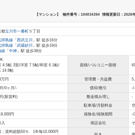
【マンション】
物件番号：104034394
情報更新日：2026年
京都
立川市
一番町
５丁目
武拝島線
「
西武立川
」駅 徒歩16分
武拝島線
「
武蔵砂川
」駅 徒歩19分
梅線
「
中神
」駅 徒歩38分
DK
 4.5帖 3室
/
洋室 7.5帖
/
和室 6.1帖
/
面積/バルコニー面積
6
K 14.8帖
.8万円
管理費・共益費
5
月/0ヶ月/-
償却/敷引
-/
月(新賃料)
敷金積み増し
-
駐車場/月額料金
空
19,000円
保険名/保険期間
-
加入
保証会社
：賃料総額50％ 1年毎10,000円
向き