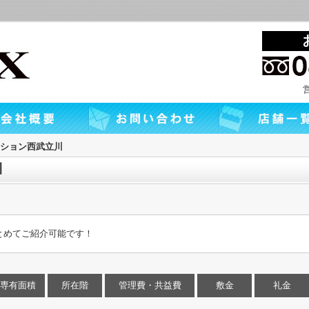
ション西武立川
川
とめてご紹介可能です！
専有面積
所在階
管理費・共益費
敷金
礼金