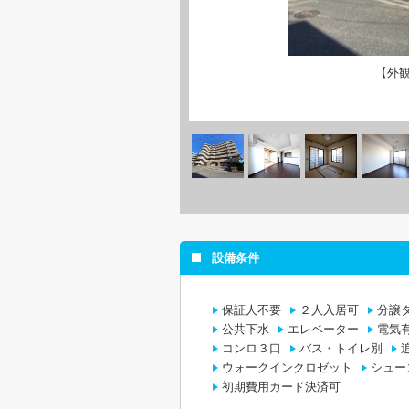
【外
設備条件
保証人不要
２人入居可
分譲
公共下水
エレベーター
電気
コンロ３口
バス・トイレ別
ウォークインクロゼット
シュー
初期費用カード決済可