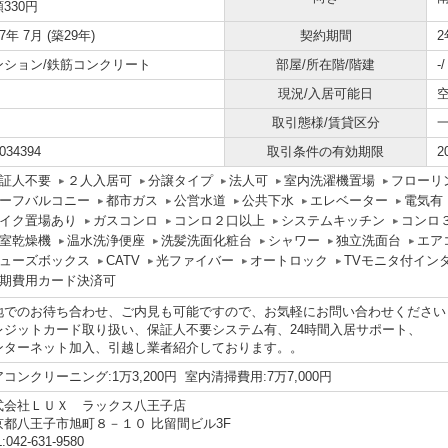
330円
97年 7月 (築29年)
契約期間
2
ンション/鉄筋コンクリート
部屋/所在階/階建
-
現況/入居可能日
取引態様/賃貸区分
034394
取引条件の有効期限
2
証人不要
２人入居可
分譲タイプ
法人可
室内洗濯機置場
フローリ
ーフバルコニー
都市ガス
公営水道
公共下水
エレベーター
電気有
イク置場あり
ガスコンロ
コンロ２口以上
システムキッチン
コンロ
室乾燥機
温水洗浄便座
洗髪洗面化粧台
シャワー
独立洗面台
エア
ューズボックス
CATV
光ファイバー
オートロック
TVモニタ付イン
期費用カード決済可
地でのお待ち合わせ、ご内見も可能ですので、お気軽にお問い合わせください
レジットカード取り扱い、保証人不要システム有、24時間入居サポート、
ンターネット加入、引越し業者紹介しております。。
コンクリーニング:1万3,200円 室内清掃費用:7万7,000円
式会社ＬＵＸ ラックス八王子店
京都八王子市旭町８－１０ 比留間ビル3F
:042-631-9580