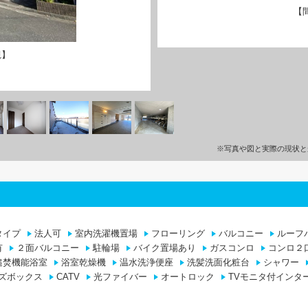
【
観】
※写真や図と実際の現状と
タイプ
法人可
室内洗濯機置場
フローリング
バルコニー
ルーフ
有
２面バルコニー
駐輪場
バイク置場あり
ガスコンロ
コンロ２
追焚機能浴室
浴室乾燥機
温水洗浄便座
洗髪洗面化粧台
シャワー
ズボックス
CATV
光ファイバー
オートロック
TVモニタ付インタ