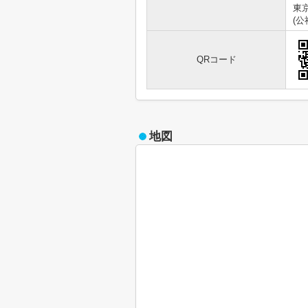
東京
(
QRコード
地図