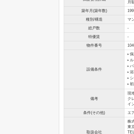
月額
築年月(築年数)
19
種別/構造
マ
総戸数
-
特優賃
-
物件番号
104
保
ル
バ
設備条件
浴
シ
初
現
備考
ク
イ
条件(その他)
エア
株
東
取扱会社
TEL