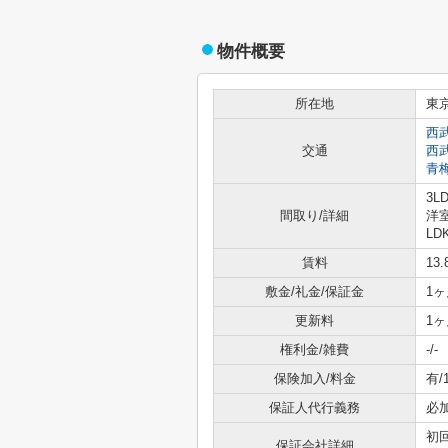
物件概要
所在地
東
西
交通
西
青
3L
間取り/詳細
洋室
LD
賃料
13
敷金/礼金/保証金
1ヶ
更新料
1ヶ
権利金/雑費
-/-
保険加入/料金
有/
保証人代行義務
必
初回
保証会社詳細