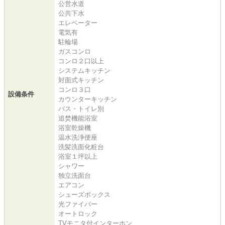
公営水道
公共下水
エレベーター
電気有
駐輪場
ガスコンロ
コンロ２口以上
システムキッチン
対面式キッチン
コンロ３口
設備条件
カウンターキッチン
バス・トイレ別
追焚機能浴室
浴室乾燥機
温水洗浄便座
洗髪洗面化粧台
浴室１坪以上
シャワー
独立洗面台
エアコン
シューズボックス
光ファイバー
オートロック
TVモニタ付インターホン