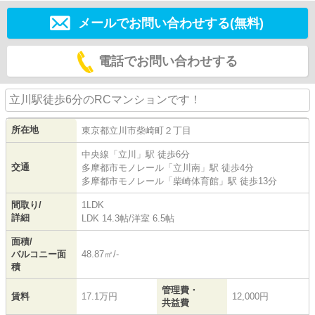
メールでお問い合わせする(無料)
電話でお問い合わせする
立川駅徒歩6分のRCマンションです！
所在地
東京都
立川市
柴崎町
２丁目
中央線
「
立川
」駅 徒歩6分
交通
多摩都市モノレール
「
立川南
」駅 徒歩4分
多摩都市モノレール
「
柴崎体育館
」駅 徒歩13分
間取り/
1LDK
詳細
LDK 14.3帖
/
洋室 6.5帖
面積/
バルコニー面
48.87㎡/-
積
管理費・
賃料
17.1万円
12,000円
共益費