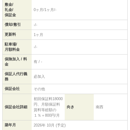
敷金/
礼金/
0ヶ月/1ヶ月/-
保証金
償却/敷引
-/-
更新料
1ヶ月
駐車場/
-/-
月額料金
保険加入 / 料
有 / -
金
保証人代行義
必加入
務
保証会社
その他
初回保証料18000
円、月額保証料
保証会社詳細
向き
南西
賃料等総額の
１％＋800円/月
築年月
2026年 10月 (予定)