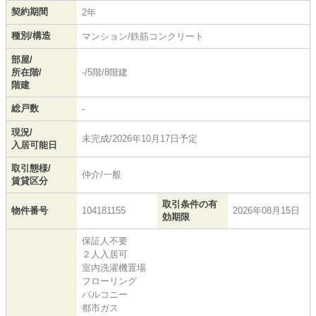
契約期間
2年
種別/構造
マンション/鉄筋コンクリート
部屋/
所在階/
-/5階/8階建
階建
総戸数
-
現況/
未完成/2026年10月17日予定
入居可能日
取引態様/
仲介/一般
賃貸区分
取引条件の有
物件番号
104181155
2026年08月15日
効期限
保証人不要
２人入居可
室内洗濯機置場
フローリング
バルコニー
都市ガス