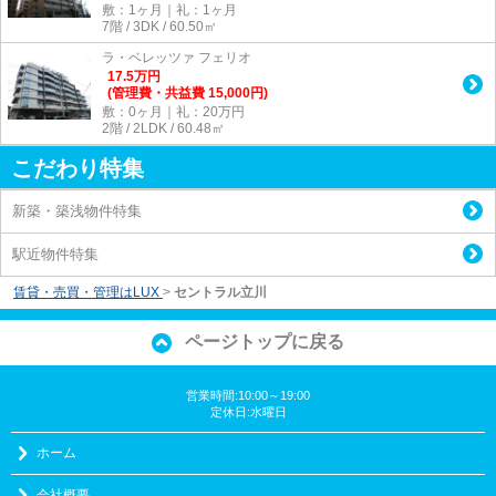
敷：1ヶ月｜礼：1ヶ月
7階 / 3DK / 60.50㎡
ラ・ベレッツァ フェリオ
17.5
万
円
(管理費・共益費 15,000円)
敷：0ヶ月｜礼：20万円
2階 / 2LDK / 60.48㎡
こだわり特集
新築・築浅物件特集
駅近物件特集
賃貸・売買・管理はLUX
>
セントラル立川
ページトップに戻る
営業時間:10:00～19:00
定休日:水曜日
ホーム
会社概要