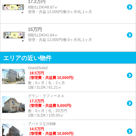
17.2万円
8階/1LDK/48.87㎡
管理・共益:12,000円/敷:0ヶ月/礼:1ヶ月
15万円
8階/1LDK/41.84㎡
管理・共益:12,000円/敷:0ヶ月/礼:1ヶ月
エリアの近い物件
GrandSoleil
18.5
万
円
(管理費・共益費 10,000円)
敷：0ヶ月｜礼：2ヶ月
1階 / 2LDK / 61.21㎡
グラン・ラフィーネＡ
17.3
万
円
(管理費・共益費 6,000円)
敷：0ヶ月｜礼：20万円
1階 / 3LDK / 105.00㎡
アバクス立川B棟
14.5
万
円
(管理費・共益費 10,000円)