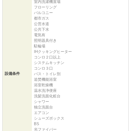
室内洗濯機置場
フローリング
バルコニー
都市ガス
公営水道
公共下水
電気有
照明器具付き
駐輪場
IHクッキングヒーター
コンロ２口以上
システムキッチン
コンロ３口
設備条件
バス・トイレ別
追焚機能浴室
浴室乾燥機
温水洗浄便座
洗髪洗面化粧台
シャワー
独立洗面台
エアコン
シューズボックス
BS
光ファイバー