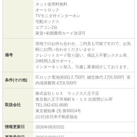
ネット使用料無料
オートロック
TVモニタ付インターホン
宅配ボックス
エアコン2台
家賃+初期費用カード決済可
現地でのお待ち合わせ、ご内見も可能ですので、お気
軽にお問い合わせくださいませ☆
備考
クレジットカード取り扱い、保証人不要システム有、
24時間入居サポート、
インターネット加入、引越し業者紹介しております。
ICロック電池(初回):2,750円 鍵交換代:1万6,500円 室
条件(その他)
内清掃費用:4万9,500円
株式会社ＬＵＸ ラックス八王子店
東京都八王子市旭町８－１０ 比留間ビル3F
取扱会社
TEL:042-631-9580
東京都知事 (3) 第95014号
(公社)全日本不動産協会
情報更新日
2026年08月03日