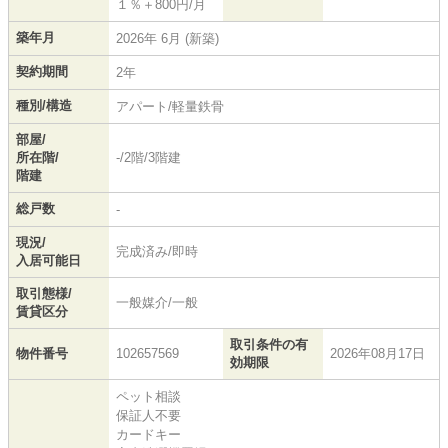
１％＋800円/月
築年月
2026年 6月 (新築)
契約期間
2年
種別/構造
アパート/軽量鉄骨
部屋/
所在階/
-/2階/3階建
階建
総戸数
-
現況/
完成済み/即時
入居可能日
取引態様/
一般媒介/一般
賃貸区分
取引条件の有
物件番号
102657569
2026年08月17日
効期限
ペット相談
保証人不要
カードキー