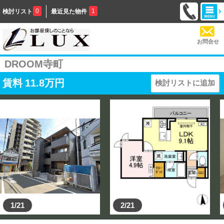
0
1
検討リスト
最近見た物件
お問合せ
DROOM寺町
賃料
11.8
万円
検討リストに追加
1/21
2/21