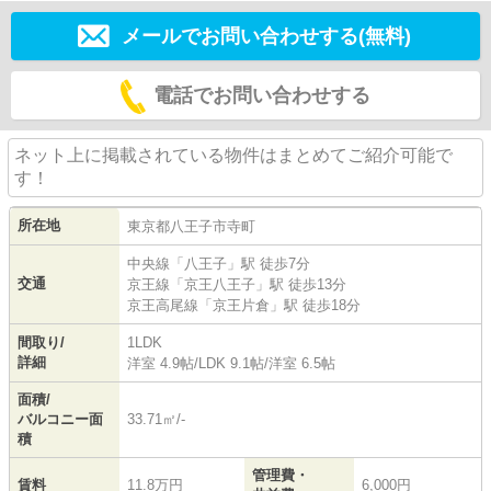
メールでお問い合わせする(無料)
電話でお問い合わせする
ネット上に掲載されている物件はまとめてご紹介可能で
す！
所在地
東京都
八王子市
寺町
中央線
「
八王子
」駅 徒歩7分
交通
京王線
「
京王八王子
」駅 徒歩13分
京王高尾線
「
京王片倉
」駅 徒歩18分
間取り/
1LDK
詳細
洋室 4.9帖
/
LDK 9.1帖
/
洋室 6.5帖
面積/
バルコニー面
33.71㎡/-
積
管理費・
賃料
11.8万円
6,000円