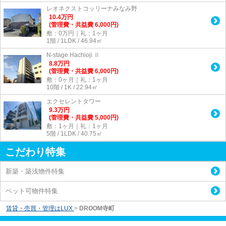
レオネクストコッリーナみなみ野
10.4
万
円
(管理費・共益費 6,000円)
敷：0万円｜礼：1ヶ月
1階 / 1LDK / 46.94㎡
N-stage Hachioji Ⅱ
8.8
万
円
(管理費・共益費 6,000円)
敷：0ヶ月｜礼：1ヶ月
10階 / 1K / 22.94㎡
エクセレントタワー
9.3
万
円
(管理費・共益費 5,000円)
敷：1ヶ月｜礼：1ヶ月
5階 / 1LDK / 40.75㎡
こだわり特集
新築・築浅物件特集
ペット可物件特集
賃貸・売買・管理はLUX
>
DROOM寺町