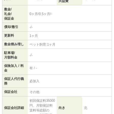
共益費
敷金/
礼金/
0ヶ月/0.5ヶ月/-
保証金
償却/敷引
-/-
更新料
1ヶ月
敷金積み増し
ペット飼育:1ヶ月
駐車場/
-/-
月額料金
保険加入 / 料
有 / -
金
保証人代行義
必加入
務
保証会社
その他
初回保証料35000
円、月額保証料
保証会社詳細
向き
北
賃料等総額の