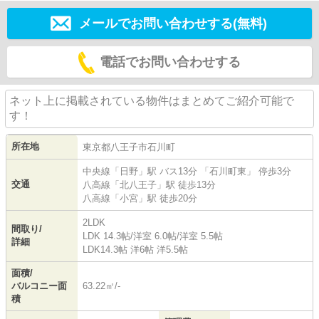
メールでお問い合わせする(無料)
電話でお問い合わせする
ネット上に掲載されている物件はまとめてご紹介可能で
す！
所在地
東京都
八王子市
石川町
中央線
「
日野
」駅 バス13分 「石川町東」 停歩3分
交通
八高線
「
北八王子
」駅 徒歩13分
八高線
「
小宮
」駅 徒歩20分
2LDK
間取り/
LDK 14.3帖
/
洋室 6.0帖
/
洋室 5.5帖
詳細
LDK14.3帖 洋6帖 洋5.5帖
面積/
バルコニー面
63.22㎡/-
積