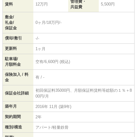
管理費・
賃料
12万円
5,500円
共益費
敷金/
礼金/
0ヶ月/18万円/-
保証金
償却/敷引
-/-
更新料
1ヶ月
駐車場/
空有/6,600円 (税込)
月額料金
保険加入 / 料
有 / -
金
初回保証料35000円、月額保証料賃料等総額の１％＋8
保証会社詳細
00円/月
築年月
2016年 11月 (築9年)
契約期間
2年
種別/構造
アパート/軽量鉄骨