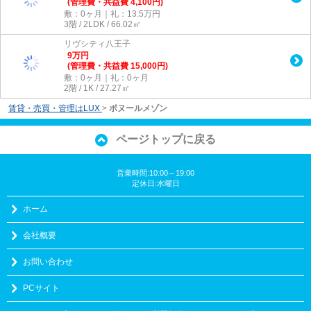
(管理費・共益費 4,100円)
敷：0ヶ月｜礼：13.5万円
3階 / 2LDK / 66.02㎡
リヴシティ八王子
9
万
円
(管理費・共益費 15,000円)
敷：0ヶ月｜礼：0ヶ月
2階 / 1K / 27.27㎡
賃貸・売買・管理はLUX
>
ボヌールメゾン
ページトップに戻る
営業時間:10:00～19:00
定休日:水曜日
ホーム
会社概要
お問い合わせ
PCサイト