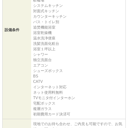
駐輪場
システムキッチン
対面式キッチン
カウンターキッチン
バス・トイレ別
追焚機能浴室
設備条件
浴室乾燥機
温水洗浄便座
洗髪洗面化粧台
浴室１坪以上
シャワー
独立洗面台
エアコン
シューズボックス
BS
CATV
インターネット対応
ネット使用料無料
TVモニタ付インターホン
宅配ボックス
複層ガラス
初期費用カード決済可
現地でのお待ち合わせ、ご内見も可能ですので、お気