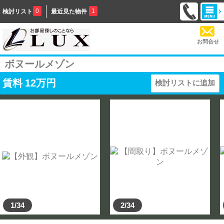
0
1
検討リスト
最近見た物件
お問合せ
ボヌールメゾン
賃料
12
万円
検討リストに追加
1/34
2/34