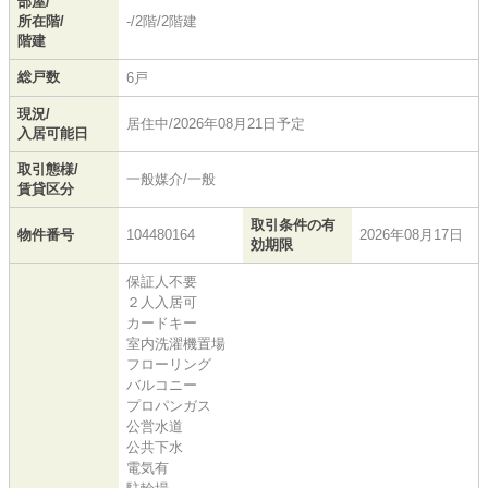
部屋/
所在階/
-/2階/2階建
階建
総戸数
6戸
現況/
居住中/2026年08月21日予定
入居可能日
取引態様/
一般媒介/一般
賃貸区分
取引条件の有
物件番号
104480164
2026年08月17日
効期限
保証人不要
２人入居可
カードキー
室内洗濯機置場
フローリング
バルコニー
プロパンガス
公営水道
公共下水
電気有