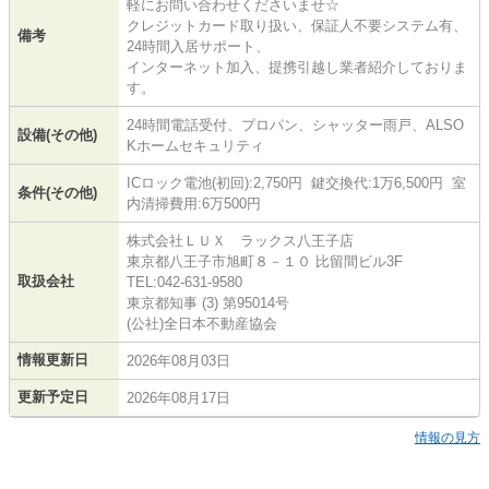
軽にお問い合わせくださいませ☆
クレジットカード取り扱い、保証人不要システム有、
備考
24時間入居サポート、
インターネット加入、提携引越し業者紹介しておりま
す。
24時間電話受付、プロパン、シャッター雨戸、ALSO
設備(その他)
Kホームセキュリティ
ICロック電池(初回):2,750円 鍵交換代:1万6,500円 室
条件(その他)
内清掃費用:6万500円
株式会社ＬＵＸ ラックス八王子店
東京都八王子市旭町８－１０ 比留間ビル3F
取扱会社
TEL:042-631-9580
東京都知事 (3) 第95014号
(公社)全日本不動産協会
情報更新日
2026年08月03日
更新予定日
2026年08月17日
情報の見方