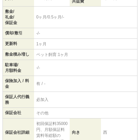
共益費
敷金/
礼金/
0ヶ月/0.5ヶ月/-
保証金
償却/敷引
-/-
更新料
1ヶ月
敷金積み増し
ペット飼育:1ヶ月
駐車場/
-/-
月額料金
保険加入 / 料
有 / -
金
保証人代行義
必加入
務
保証会社
その他
初回保証料35000
円、月額保証料
保証会社詳細
向き
西
賃料等総額の