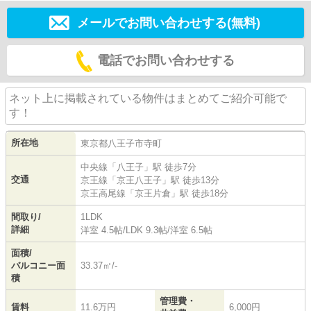
メールでお問い合わせする(無料)
電話でお問い合わせする
ネット上に掲載されている物件はまとめてご紹介可能で
す！
所在地
東京都
八王子市
寺町
中央線
「
八王子
」駅 徒歩7分
交通
京王線
「
京王八王子
」駅 徒歩13分
京王高尾線
「
京王片倉
」駅 徒歩18分
間取り/
1LDK
詳細
洋室 4.5帖
/
LDK 9.3帖
/
洋室 6.5帖
面積/
バルコニー面
33.37㎡/-
積
管理費・
賃料
11.6万円
6,000円