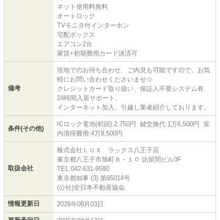
ネット使用料無料
オートロック
TVモニタ付インターホン
宅配ボックス
エアコン2台
家賃+初期費用カード決済可
現地でのお待ち合わせ、ご内見も可能ですので、お気
軽にお問い合わせくださいませ☆
備考
クレジットカード取り扱い、保証人不要システム有、
24時間入居サポート、
インターネット加入、引越し業者紹介しております。
ICロック電池(初回):2,750円 鍵交換代:1万6,500円 室
条件(その他)
内清掃費用:4万9,500円
株式会社ＬＵＸ ラックス八王子店
東京都八王子市旭町８－１０ 比留間ビル3F
取扱会社
TEL:042-631-9580
東京都知事 (3) 第95014号
(公社)全日本不動産協会
情報更新日
2026年08月03日