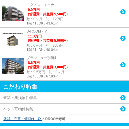
アグノス エーナ
9.9
万
円
(管理費・共益費 5,500円)
敷：0ヶ月｜礼：12万円
1階 / 1LDK / 43.61㎡
D-ROOM・M
11.3
万
円
(管理費・共益費 5,000円)
敷：0ヶ月｜礼：30万円
1階 / 1LDK / 40.04㎡
ブランニュー別所4
8.6
万
円
(管理費・共益費 3,000円)
敷：9.5万円｜礼：0ヶ月
5階 / 3LDK / 67.93㎡
こだわり特集
新築・築浅物件特集
ペット可物件特集
賃貸・売買・管理はLUX
>
DROOM寺町