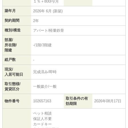
１％＋800円/月
築年月
2026年 6月 (新築)
契約期間
2年
種別/構造
アパート/軽量鉄骨
部屋/
所在階/
-/1階/3階建
階建
総戸数
-
現況/
完成済み/即時
入居可能日
取引態様/
一般媒介/一般
賃貸区分
取引条件の有
物件番号
102657163
2026年08月17日
効期限
ペット相談
保証人不要
カードキー