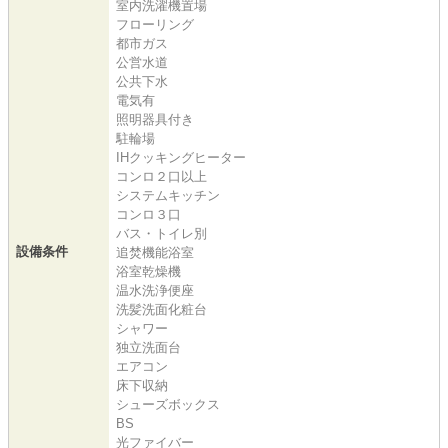
室内洗濯機置場
フローリング
都市ガス
公営水道
公共下水
電気有
照明器具付き
駐輪場
IHクッキングヒーター
コンロ２口以上
システムキッチン
コンロ３口
バス・トイレ別
設備条件
追焚機能浴室
浴室乾燥機
温水洗浄便座
洗髪洗面化粧台
シャワー
独立洗面台
エアコン
床下収納
シューズボックス
BS
光ファイバー