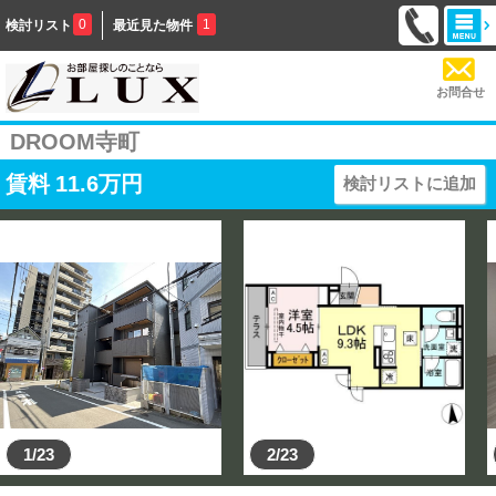
0
1
検討リスト
最近見た物件
お問合せ
DROOM寺町
賃料
11.6
万円
検討リストに追加
1/23
2/23