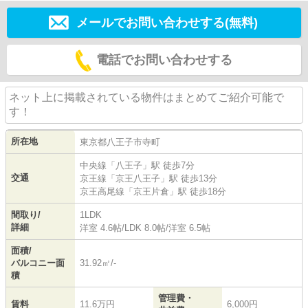
メールでお問い合わせする(無料)
電話でお問い合わせする
ネット上に掲載されている物件はまとめてご紹介可能で
す！
所在地
東京都
八王子市
寺町
中央線
「
八王子
」駅 徒歩7分
交通
京王線
「
京王八王子
」駅 徒歩13分
京王高尾線
「
京王片倉
」駅 徒歩18分
間取り/
1LDK
詳細
洋室 4.6帖
/
LDK 8.0帖
/
洋室 6.5帖
面積/
バルコニー面
31.92㎡/-
積
管理費・
賃料
11.6万円
6,000円