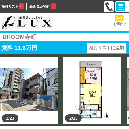
0
1
検討リスト
最近見た物件
お問合せ
DROOM寺町
賃料
11.6
万円
検討リストに追加
1/23
2/23