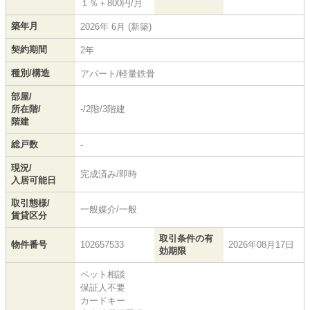
１％＋800円/月
築年月
2026年 6月 (新築)
契約期間
2年
種別/構造
アパート/軽量鉄骨
部屋/
所在階/
-/2階/3階建
階建
総戸数
-
現況/
完成済み/即時
入居可能日
取引態様/
一般媒介/一般
賃貸区分
取引条件の有
物件番号
102657533
2026年08月17日
効期限
ペット相談
保証人不要
カードキー