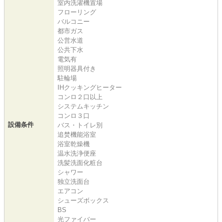
室内洗濯機置場
フローリング
バルコニー
都市ガス
公営水道
公共下水
電気有
照明器具付き
駐輪場
IHクッキングヒーター
コンロ２口以上
システムキッチン
コンロ３口
設備条件
バス・トイレ別
追焚機能浴室
浴室乾燥機
温水洗浄便座
洗髪洗面化粧台
シャワー
独立洗面台
エアコン
シューズボックス
BS
光ファイバー