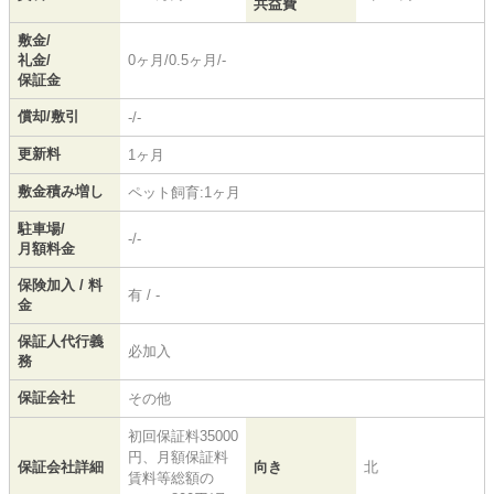
共益費
敷金/
礼金/
0ヶ月/0.5ヶ月/-
保証金
償却/敷引
-/-
更新料
1ヶ月
敷金積み増し
ペット飼育:1ヶ月
駐車場/
-/-
月額料金
保険加入 / 料
有 / -
金
保証人代行義
必加入
務
保証会社
その他
初回保証料35000
円、月額保証料
保証会社詳細
向き
北
賃料等総額の