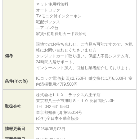
ネット使用料無料
オートロック
TVモニタ付インターホン
宅配ボックス
エアコン2台
家賃+初期費用カード決済可
現地でのお待ち合わせ、ご内見も可能ですので、お気
軽にお問い合わせくださいませ☆
備考
クレジットカード取り扱い、保証人不要システム有、
24時間入居サポート、
インターネット加入、引越し業者紹介しております。
ICロック電池(初回):2,750円 鍵交換代:1万6,500円 室
条件(その他)
内清掃費用:4万9,500円
株式会社ＬＵＸ ラックス八王子店
東京都八王子市旭町８－１０ 比留間ビル3F
取扱会社
TEL:042-631-9580
東京都知事 (3) 第95014号
(公社)全日本不動産協会
情報更新日
2026年08月03日