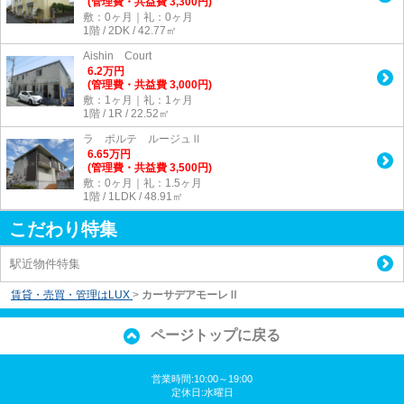
(管理費・共益費 3,300円)
敷：0ヶ月｜礼：0ヶ月
1階 / 2DK / 42.77㎡
Aishin Court
6.2
万
円
(管理費・共益費 3,000円)
敷：1ヶ月｜礼：1ヶ月
1階 / 1R / 22.52㎡
ラ ポルテ ルージュⅡ
6.65
万
円
(管理費・共益費 3,500円)
敷：0ヶ月｜礼：1.5ヶ月
1階 / 1LDK / 48.91㎡
こだわり特集
駅近物件特集
賃貸・売買・管理はLUX
>
カーサデアモーレⅡ
ページトップに戻る
営業時間:10:00～19:00
定休日:水曜日