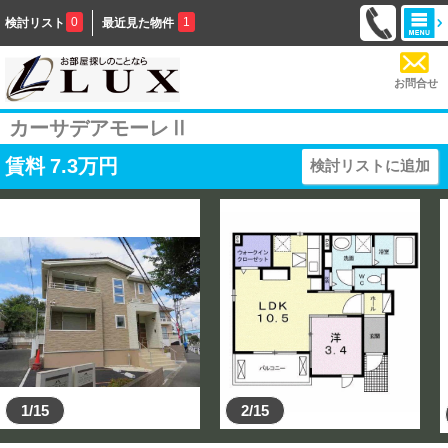
0
1
検討リスト
最近見た物件
お問合せ
カーサデアモーレⅡ
賃料
7.3
万円
検討リストに追加
1/15
2/15