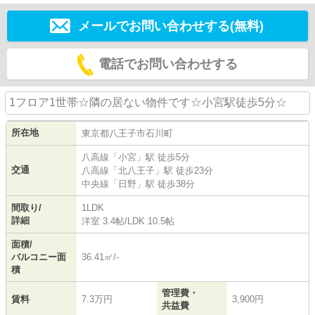
メールでお問い合わせする(無料)
電話でお問い合わせする
1フロア1世帯☆隣の居ない物件です☆小宮駅徒歩5分☆
所在地
東京都
八王子市
石川町
八高線
「
小宮
」駅 徒歩5分
交通
八高線
「
北八王子
」駅 徒歩23分
中央線
「
日野
」駅 徒歩38分
間取り/
1LDK
詳細
洋室 3.4帖
/
LDK 10.5帖
面積/
バルコニー面
36.41㎡/-
積
管理費・
賃料
7.3万円
3,900円
共益費