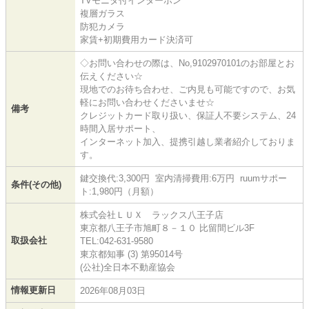
TVモニタ付インターホン
複層ガラス
防犯カメラ
家賃+初期費用カード決済可
◇お問い合わせの際は、No,9102970101のお部屋とお
伝えください☆
現地でのお待ち合わせ、ご内見も可能ですので、お気
軽にお問い合わせくださいませ☆
備考
クレジットカード取り扱い、保証人不要システム、24
時間入居サポート、
インターネット加入、提携引越し業者紹介しておりま
す。
鍵交換代:3,300円 室内清掃費用:6万円 ruumサポー
条件(その他)
ト:1,980円（月額）
株式会社ＬＵＸ ラックス八王子店
東京都八王子市旭町８－１０ 比留間ビル3F
取扱会社
TEL:042-631-9580
東京都知事 (3) 第95014号
(公社)全日本不動産協会
情報更新日
2026年08月03日