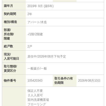
築年月
2019年 9月 (築6年)
契約期間
2年
種別/構造
アパート/木造
部屋/
所在階/
-/1階/2階建
階建
総戸数
2戸
現況/
居住中/2026年08月下旬予定
入居可能日
取引態様/
一般媒介/一般
賃貸区分
取引条件の有
物件番号
105420343
2026年08月10日
効期限
保証人不要
２人入居可
室内洗濯機置場
フローリング