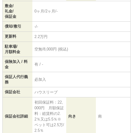
敷金/
礼金/
0ヶ月/2ヶ月/-
保証金
償却/敷引
-/-
更新料
2.2万円
駐車場/
空無/8,000円 (税込)
月額料金
保険加入 / 料
有 / -
金
保証人代行義
必加入
務
保証会社
ハウスリーブ
初回保証料：22,
000円 月額保証
料：総賃料の2.
保証会社詳細
向き
南
2％又は5.5％※
ペット可は2.5万/
2.5％