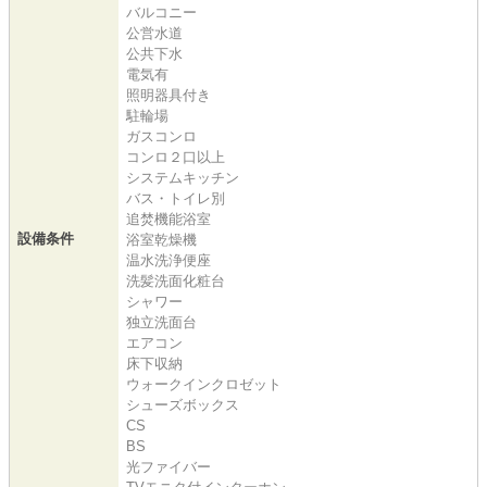
バルコニー
公営水道
公共下水
電気有
照明器具付き
駐輪場
ガスコンロ
コンロ２口以上
システムキッチン
バス・トイレ別
追焚機能浴室
設備条件
浴室乾燥機
温水洗浄便座
洗髪洗面化粧台
シャワー
独立洗面台
エアコン
床下収納
ウォークインクロゼット
シューズボックス
CS
BS
光ファイバー