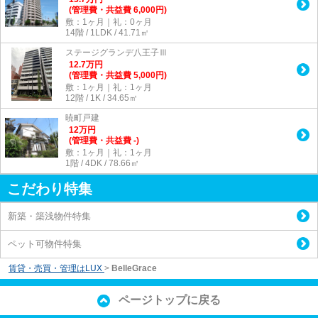
(管理費・共益費 6,000円)
敷：1ヶ月｜礼：0ヶ月
14階 / 1LDK / 41.71㎡
ステージグランデ八王子Ⅲ
12.7
万
円
(管理費・共益費 5,000円)
敷：1ヶ月｜礼：1ヶ月
12階 / 1K / 34.65㎡
暁町戸建
12
万
円
(管理費・共益費 -)
敷：1ヶ月｜礼：1ヶ月
1階 / 4DK / 78.66㎡
こだわり特集
新築・築浅物件特集
ペット可物件特集
賃貸・売買・管理はLUX
>
BelleGrace
ページトップに戻る