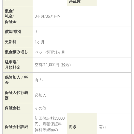
共益費
敷金/
礼金/
0ヶ月/35万円/-
保証金
償却/敷引
-/-
更新料
1ヶ月
敷金積み増し
ペット飼育:1ヶ月
駐車場/
空有/11,000円 (税込)
月額料金
保険加入 / 料
有 / -
金
保証人代行義
必加入
務
保証会社
その他
初回保証料35000
円、月額保証料
保証会社詳細
向き
南西
賃料等総額の