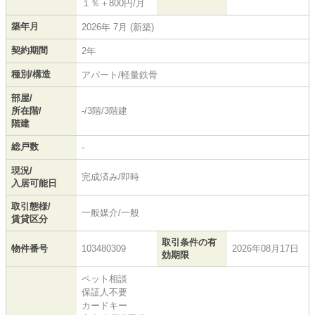
１％＋800円/月
築年月
2026年 7月 (新築)
契約期間
2年
種別/構造
アパート/軽量鉄骨
部屋/
所在階/
-/3階/3階建
階建
総戸数
-
現況/
完成済み/即時
入居可能日
取引態様/
一般媒介/一般
賃貸区分
取引条件の有
物件番号
103480309
2026年08月17日
効期限
ペット相談
保証人不要
カードキー