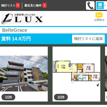
0
1
検討リスト
最近見た物件
お問合せ
BelleGrace
賃料
14.9
万円
検討リストに追加
1/28
2/28