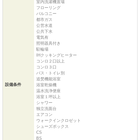
室内洗濯機置場
フローリング
バルコニー
都市ガス
公営水道
公共下水
電気有
照明器具付き
駐輪場
IHクッキングヒーター
コンロ２口以上
コンロ３口
バス・トイレ別
追焚機能浴室
設備条件
浴室乾燥機
温水洗浄便座
浴室１坪以上
シャワー
独立洗面台
エアコン
ウォークインクロゼット
シューズボックス
CS
BS