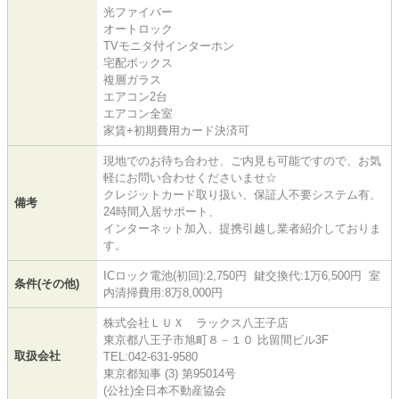
光ファイバー
オートロック
TVモニタ付インターホン
宅配ボックス
複層ガラス
エアコン2台
エアコン全室
家賃+初期費用カード決済可
現地でのお待ち合わせ、ご内見も可能ですので、お気
軽にお問い合わせくださいませ☆
クレジットカード取り扱い、保証人不要システム有、
備考
24時間入居サポート、
インターネット加入、提携引越し業者紹介しておりま
す。
ICロック電池(初回):2,750円 鍵交換代:1万6,500円 室
条件(その他)
内清掃費用:8万8,000円
株式会社ＬＵＸ ラックス八王子店
東京都八王子市旭町８－１０ 比留間ビル3F
取扱会社
TEL:042-631-9580
東京都知事 (3) 第95014号
(公社)全日本不動産協会