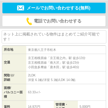
メールでお問い合わせする(無料)
電話でお問い合わせする
ネット上に掲載されている物件はまとめてご紹介可能で
す！
所在地
東京都
八王子市
松木
京王相模原線
「
京王堀之内
」駅 徒歩13分
交通
京王相模原線
「
南大沢
」駅 徒歩23分
小田急多摩線
「
唐木田
」駅 徒歩40分
間取り/
2LDK
詳細
洋室 6.1帖
/
洋室 5.1帖
/
LDK 14.0帖
面積/
バルコニー面
63.33㎡/-
積
管理費・
賃料
14.9万円
5,000円