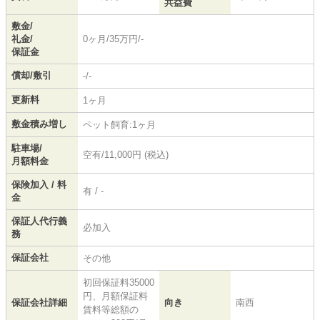
共益費
敷金/
礼金/
0ヶ月/35万円/-
保証金
償却/敷引
-/-
更新料
1ヶ月
敷金積み増し
ペット飼育:1ヶ月
駐車場/
空有/11,000円 (税込)
月額料金
保険加入 / 料
有 / -
金
保証人代行義
必加入
務
保証会社
その他
初回保証料35000
円、月額保証料
保証会社詳細
向き
南西
賃料等総額の