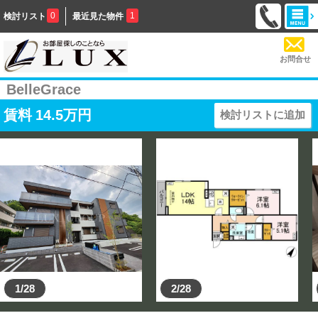
0
1
検討リスト
最近見た物件
お問合せ
BelleGrace
賃料
14.5
万円
検討リストに追加
1/28
2/28