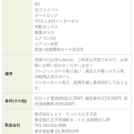
BS
光ファイバー
オートロック
TVモニタ付インターホン
宅配ボックス
複層ガラス
エアコン2台
エアコン全室
家賃+初期費用カード決済可
現地でのお待ち合わせ、ご内見も可能ですので、お気
軽にお問い合わせくださいませ☆
クレジットカード取り扱い、保証人不要システム有、
備考
24時間入居サポート、
インターネット加入、提携引越し業者紹介しておりま
す。
ICロック電池(初回):2,750円 鍵交換代:1万6,500円 室
条件(その他)
内清掃費用:8万8,000円
株式会社ＬＵＸ ラックス八王子店
東京都八王子市旭町８－１０ 比留間ビル3F
取扱会社
TEL:042-631-9580
東京都知事 (3) 第95014号