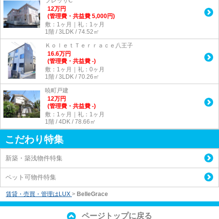
フレッサC
12
万
円
(管理費・共益費 5,000円)
敷：1ヶ月｜礼：1ヶ月
1階 / 3LDK / 74.52㎡
ＫｏｌｅｔＴｅｒｒａｃｅ八王子
16.6
万
円
(管理費・共益費 -)
敷：1ヶ月｜礼：0ヶ月
1階 / 3LDK / 70.26㎡
暁町戸建
12
万
円
(管理費・共益費 -)
敷：1ヶ月｜礼：1ヶ月
1階 / 4DK / 78.66㎡
こだわり特集
新築・築浅物件特集
ペット可物件特集
賃貸・売買・管理はLUX
>
BelleGrace
ページトップに戻る