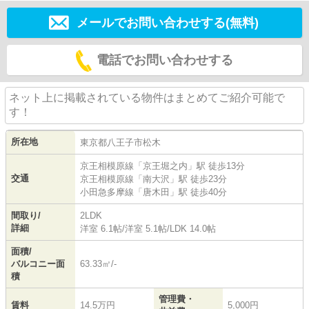
メールでお問い合わせする(無料)
電話でお問い合わせする
ネット上に掲載されている物件はまとめてご紹介可能で
す！
所在地
東京都
八王子市
松木
京王相模原線
「
京王堀之内
」駅 徒歩13分
交通
京王相模原線
「
南大沢
」駅 徒歩23分
小田急多摩線
「
唐木田
」駅 徒歩40分
間取り/
2LDK
詳細
洋室 6.1帖
/
洋室 5.1帖
/
LDK 14.0帖
面積/
バルコニー面
63.33㎡/-
積
管理費・
賃料
14.5万円
5,000円