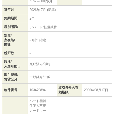
１％＋800円/月
築年月
2026年 7月 (新築)
契約期間
2年
種別/構造
アパート/軽量鉄骨
部屋/
所在階/
-/1階/3階建
階建
総戸数
-
現況/
完成済み/即時
入居可能日
取引態様/
一般媒介/一般
賃貸区分
取引条件の有
物件番号
103479894
2026年08月17日
効期限
ペット相談
保証人不要
カードキー