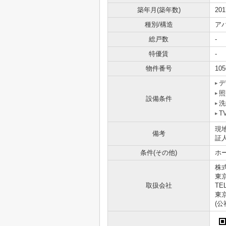
築年月(築年数)
20
種別/構造
ア
総戸数
-
特優賃
-
物件番号
105
デ
照
設備条件
洗
T
現
備考
証
条件(その他)
ホー
株
東
取扱会社
TEL
東京
(