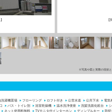
観】
【
※写真や図と実際の現状と
内洗濯機置場
フローリング
ロフト付き
公営水道
公共下水
電気
口
バス・トイレ別
浴室乾燥機
温水洗浄便座
洗髪洗面化粧台
シ
ネット使用料無料
TVモニタ付インターホン
ディンプルキー
防犯