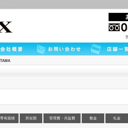
TAMA
専有面積
所在階
管理費・共益費
敷金
礼金