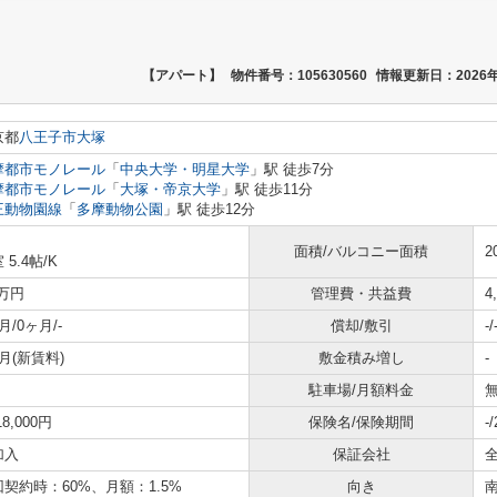
【アパート】
物件番号：105630560
情報更新日：2026年
京都
八王子市
大塚
摩都市モノレール
「
中央大学・明星大学
」駅 徒歩7分
摩都市モノレール
「
大塚・帝京大学
」駅 徒歩11分
王動物園線
「
多摩動物公園
」駅 徒歩12分
面積/バルコニー面積
2
 5.4帖
/
K
8万円
管理費・共益費
4
月/0ヶ月/-
償却/敷引
-/
月(新賃料)
敷金積み増し
-
駐車場/月額料金
無
18,000円
保険名/保険期間
-
加入
保証会社
契約時：60%、月額：1.5%
向き