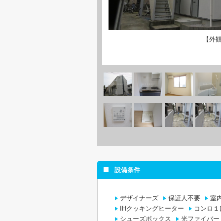
【外
設備条件
デザイナーズ
保証人不要
室
IHクッキングヒーター
コンロ１
シューズボックス
光ファイバー