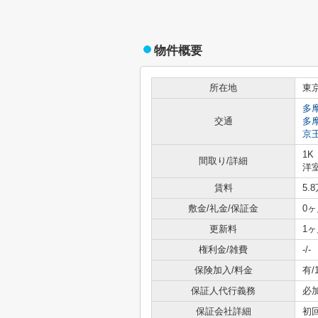
物件概要
所在地
東
多
交通
多
京
1K
間取り/詳細
洋室
賃料
5.
敷金/礼金/保証金
0ヶ
更新料
1ヶ
権利金/雑費
-/-
保険加入/料金
有/
保証人代行義務
必
保証会社詳細
初回