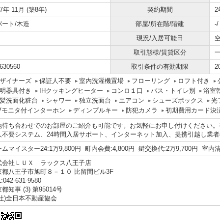
17年 11月 (築8年)
契約期間
2
パート/木造
部屋/所在階/階建
-
現況/入居可能日
空
取引態様/賃貸区分
630560
取引条件の有効期限
2
ザイナーズ
保証人不要
室内洗濯機置場
フローリング
ロフト付き
明器具付き
IHクッキングヒーター
コンロ１口
バス・トイレ別
浴室
髪洗面化粧台
シャワー
独立洗面台
エアコン
シューズボックス
光
Vモニタ付インターホン
ディンプルキー
防犯カメラ
初期費用カード決
地待ち合わせでのお部屋のご紹介も可能です。お気軽にお申し付けください。
人不要システム、24時間入居サポート、インターネット加入、提携引越し業
ムマイスター24:1万9,800円 町内会費:4,800円 鍵交換代:2万9,700円 室内清
式会社ＬＵＸ ラックス八王子店
京都八王子市旭町８－１０ 比留間ビル3F
:042-631-9580
都知事 (3) 第95014号
公社)全日本不動産協会