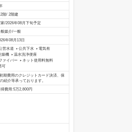
年
/ 2階/ 2階建
家/2026年08月下旬予定
一般媒介/一般
026年08月13日
公営水道
公共下水
電気有
乾燥機
温水洗浄便座
ファイバー
ネット使用料無料
済可
初期費用のクレジットカード決済、保
者の紹介等承っております。
掃費用:5万2,800円