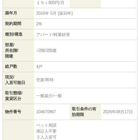
１％＋800円/月
築年月
2016年 5月 (築10年)
契約期間
2年
種別/構造
アパート/軽量鉄骨
部屋/
所在階/
-/2階/2階建
階建
総戸数
4戸
現況/
空家/即時
入居可能日
取引態様/
一般媒介/一般
賃貸区分
取引条件の有
物件番号
104670867
2026年08月17日
効期限
ペット相談
保証人不要
２人入居可