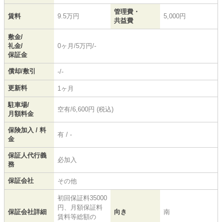
管理費・
賃料
9.5万円
5,000円
共益費
敷金/
礼金/
0ヶ月/5万円/-
保証金
償却/敷引
-/-
更新料
1ヶ月
駐車場/
空有/6,600円 (税込)
月額料金
保険加入 / 料
有 / -
金
保証人代行義
必加入
務
保証会社
その他
初回保証料35000
円、月額保証料
保証会社詳細
向き
南
賃料等総額の