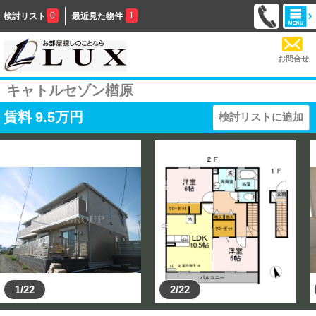
0
1
検討リスト
最近見た物件
お問合せ
キャトルセゾン楢原
賃料
9.5
万円
検討リストに追加
1/22
2/22