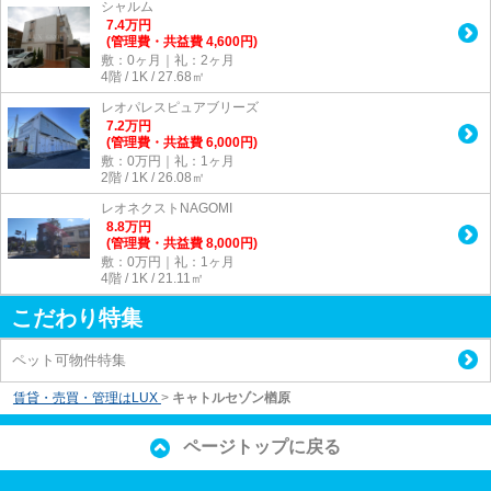
シャルム
7.4
万
円
(管理費・共益費 4,600円)
敷：0ヶ月｜礼：2ヶ月
4階 / 1K / 27.68㎡
レオパレスピュアブリーズ
7.2
万
円
(管理費・共益費 6,000円)
敷：0万円｜礼：1ヶ月
2階 / 1K / 26.08㎡
レオネクストNAGOMI
8.8
万
円
(管理費・共益費 8,000円)
敷：0万円｜礼：1ヶ月
4階 / 1K / 21.11㎡
こだわり特集
ペット可物件特集
賃貸・売買・管理はLUX
>
キャトルセゾン楢原
ページトップに戻る