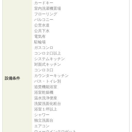
カードキー
室内洗濯機置場
フローリング
バルコニー
公営水道
公共下水
電気有
駐輪場
ガスコンロ
コンロ２口以上
システムキッチン
対面式キッチン
コンロ３口
カウンターキッチン
設備条件
バス・トイレ別
追焚機能浴室
浴室乾燥機
温水洗浄便座
洗髪洗面化粧台
浴室１坪以上
シャワー
独立洗面台
エアコン
ウォークインクロゼット