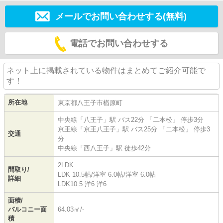
メールでお問い合わせする(無料)
電話でお問い合わせする
ネット上に掲載されている物件はまとめてご紹介可能で
す！
所在地
東京都
八王子市
楢原町
中央線
「
八王子
」駅 バス22分 「二本松」 停歩3分
京王線
「
京王八王子
」駅 バス25分 「二本松」 停歩3
交通
分
中央線
「
西八王子
」駅 徒歩42分
2LDK
間取り/
LDK 10.5帖
/
洋室 6.0帖
/
洋室 6.0帖
詳細
LDK10.5 洋6 洋6
面積/
バルコニー面
64.03㎡/-
積