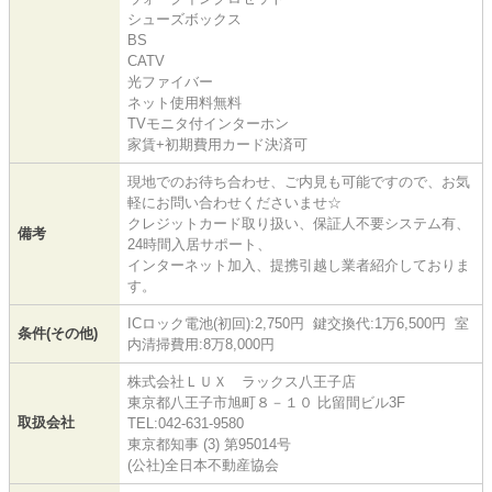
シューズボックス
BS
CATV
光ファイバー
ネット使用料無料
TVモニタ付インターホン
家賃+初期費用カード決済可
現地でのお待ち合わせ、ご内見も可能ですので、お気
軽にお問い合わせくださいませ☆
クレジットカード取り扱い、保証人不要システム有、
備考
24時間入居サポート、
インターネット加入、提携引越し業者紹介しておりま
す。
ICロック電池(初回):2,750円 鍵交換代:1万6,500円 室
条件(その他)
内清掃費用:8万8,000円
株式会社ＬＵＸ ラックス八王子店
東京都八王子市旭町８－１０ 比留間ビル3F
取扱会社
TEL:042-631-9580
東京都知事 (3) 第95014号
(公社)全日本不動産協会