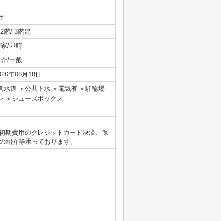
年
/ 2階/ 3階建
空家/即時
仲介/一般
026年08月18日
営水道
公共下水
電気有
駐輪場
ン
シューズボックス
初期費用のクレジットカード決済、保
者の紹介等承っております。
）