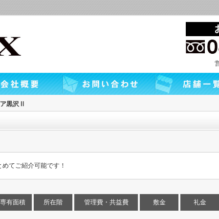
ア黒沢Ⅱ
とめてご紹介可能です！
専有面積
所在階
管理費・共益費
敷金
礼金