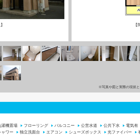
観】
【
※写真や図と実際の現状と
洗濯機置場
フローリング
バルコニー
公営水道
公共下水
電気有
シャワー
独立洗面台
エアコン
シューズボックス
光ファイバー