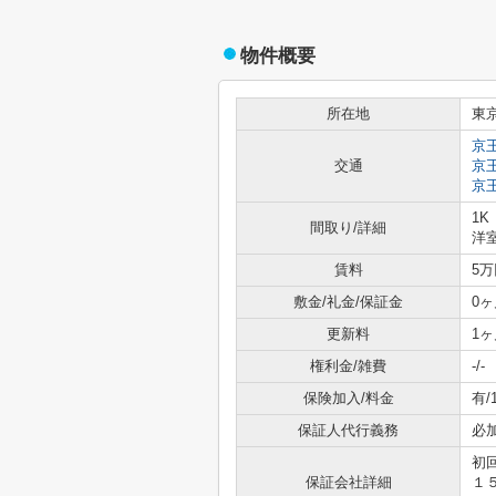
物件概要
所在地
東
京
交通
京
京
1K
間取り/詳細
洋室
賃料
5万
敷金/礼金/保証金
0ヶ
更新料
1ヶ
権利金/雑費
-/-
保険加入/料金
有/
保証人代行義務
必
初
保証会社詳細
１