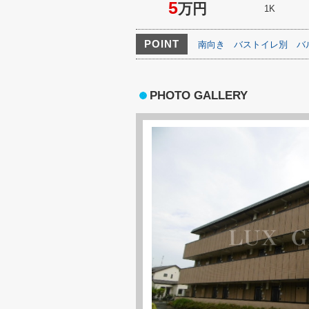
5
万円
1K
POINT
南向き
バストイレ別
バ
PHOTO GALLERY