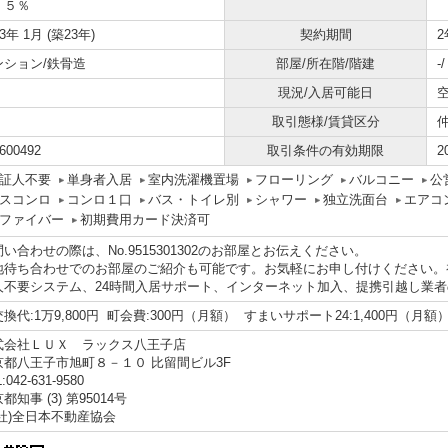
．５％
03年 1月 (築23年)
契約期間
2
ンション/鉄骨造
部屋/所在階/階建
-
現況/入居可能日
取引態様/賃貸区分
600492
取引条件の有効期限
2
証人不要
単身者入居
室内洗濯機置場
フローリング
バルコニー
公
スコンロ
コンロ１口
バス・トイレ別
シャワー
独立洗面台
エアコ
ファイバー
初期費用カード決済可
い合わせの際は、No.9515301302のお部屋とお伝えください。
地待ち合わせでのお部屋のご紹介も可能です。お気軽にお申し付けください。
人不要システム、24時間入居サポート、インターネット加入、提携引越し業
換代:1万9,800円 町会費:300円（月額） すまいサポート24:1,400円（月額
式会社ＬＵＸ ラックス八王子店
京都八王子市旭町８－１０ 比留間ビル3F
:042-631-9580
都知事 (3) 第95014号
公社)全日本不動産協会