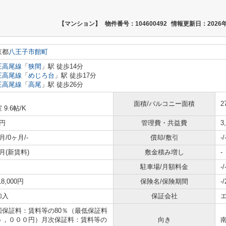
【マンション】
物件番号：104600492
情報更新日：2026年
京都
八王子市
館町
王高尾線
「
狭間
」駅 徒歩14分
王高尾線
「
めじろ台
」駅 徒歩17分
王高尾線
「
高尾
」駅 徒歩26分
面積/バルコニー面積
2
 9.6帖
/
K
円
管理費・共益費
3
月/0ヶ月/-
償却/敷引
-/
月(新賃料)
敷金積み増し
-
駐車場/月額料金
-/
18,000円
保険名/保険期間
-
加入
保証会社
回保証料：賃料等の80％（最低保証料
５，０００円）月次保証料：賃料等の
向き