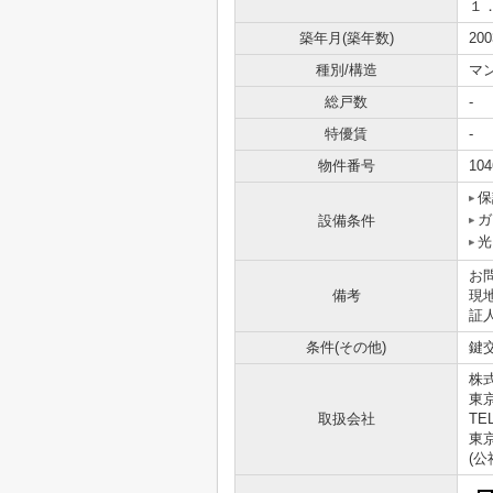
１
築年月(築年数)
20
種別/構造
マ
総戸数
-
特優賃
-
物件番号
104
保
ガ
設備条件
光
お問
備考
現
証
条件(その他)
鍵交
株
東
取扱会社
TEL
東京
(