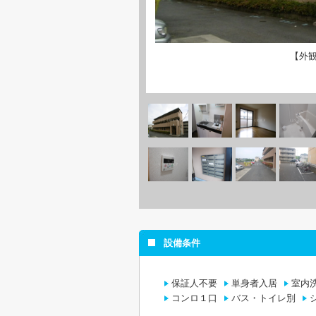
【外
設備条件
保証人不要
単身者入居
室内
コンロ１口
バス・トイレ別