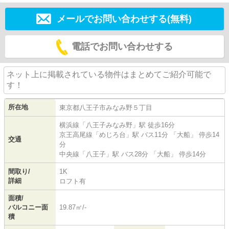
メールでお問い合わせする(無料)
電話でお問い合わせする
ネット上に掲載されている物件はまとめてご紹介可能で
す！
所在地
東京都
八王子市
みなみ野
５丁目
横浜線
「
八王子みなみ野
」駅 徒歩16分
京王高尾線
「
めじろ台
」駅 バス11分 「大船」 停歩14
交通
分
中央線
「
八王子
」駅 バス28分 「大船」 停歩14分
間取り/
1K
詳細
ロフト有
面積/
バルコニー面
19.87㎡/-
積