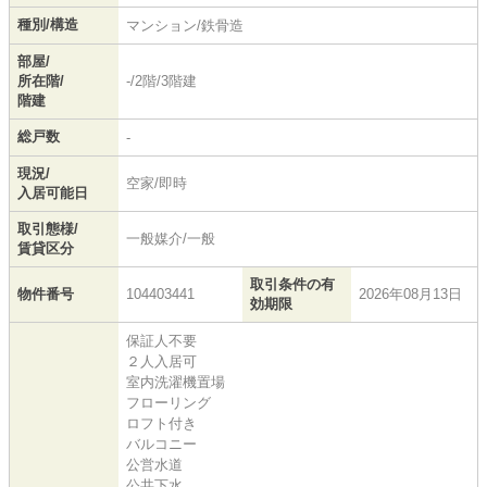
種別/構造
マンション/鉄骨造
部屋/
所在階/
-/2階/3階建
階建
総戸数
-
現況/
空家/即時
入居可能日
取引態様/
一般媒介/一般
賃貸区分
取引条件の有
物件番号
104403441
2026年08月13日
効期限
保証人不要
２人入居可
室内洗濯機置場
フローリング
ロフト付き
バルコニー
公営水道
公共下水