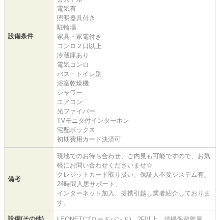
電気有
照明器具付き
駐輪場
設備条件
家具・家電付き
コンロ２口以上
冷蔵庫あり
電気コンロ
バス・トイレ別
浴室乾燥機
シャワー
エアコン
光ファイバー
TVモニタ付インターホン
宅配ボックス
初期費用カード決済可
現地でのお待ち合わせ、ご内見も可能ですので、お気
軽にお問い合わせくださいませ☆
クレジットカード取り扱い、保証人不要システム有、
備考
24時間入居サポート、
インターネット加入、提携引越し業者紹介しておりま
す。
設備(その他)
LEONET(ブロードバンド)、2F以上、清掃保留部屋