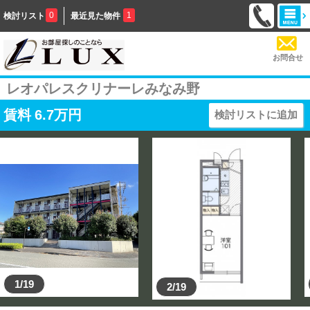
0
1
検討リスト
最近見た物件
お問合せ
レオパレスクリナーレみなみ野
賃料
6.7
万円
検討リストに追加
1/19
2/19