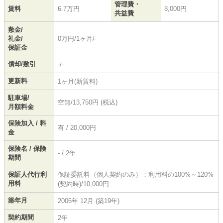
管理費・
賃料
6.7万円
8,000円
共益費
敷金/
礼金/
0万円/1ヶ月/-
保証金
償却/敷引
-/-
更新料
1ヶ月(新賃料)
駐車場/
空無/13,750円 (税込)
月額料金
保険加入 / 料
有 / 20,000円
金
保険名 / 保険
- / 2年
期間
保証人代行利
保証委託料（個人契約のみ）：利用料の100%～120%
用料
(契約時)/10,000円
築年月
2006年 12月 (築19年)
契約期間
2年