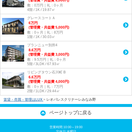
(管理費・共益費 8,000円)
敷：0万円｜礼：0ヶ月
4階 / 1K / 19.87㎡
グレースコートＡ
6
万
円
(管理費・共益費 5,000円)
敷：0ヶ月｜礼：8万円
1階 / 1K / 30.03㎡
ブランニュー別所4
8.6
万
円
(管理費・共益費 3,000円)
敷：9.5万円｜礼：0ヶ月
5階 / 3LDK / 67.93㎡
リビングタウン石川町 B
6.6
万
円
(管理費・共益費 4,000円)
敷：0ヶ月｜礼：7万円
2階 / 1LDK / 29.44㎡
賃貸・売買・管理はLUX
>
レオパレスクリナーレみなみ野
ページトップに戻る
営業時間:10:00～19:00
定休日:水曜日