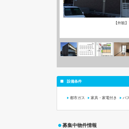
【外観】
設備条件
都市ガス
家具・家電付き
バ
募集中物件情報