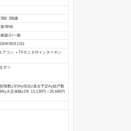
/ 3階/ 3階建
空家/即時
一般媒介/一般
026年08月13日
エアコン
TVモニタ付インターホン
ませ☆
z3/3Ay現況z退去予定Ay総戸数
9Ay火災保険z2年 13,130円～26,680円