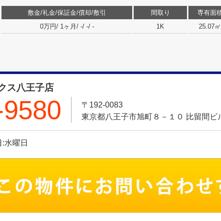
敷金/礼金/保証金/償却/敷引
間取り
専有面
0万円/ 1ヶ月/ -/ -/ -
1K
25.07㎡
クス八王子店
-9580
〒192-0083
東京都八王子市旭町８－１０ 比留間ビル
休日:水曜日