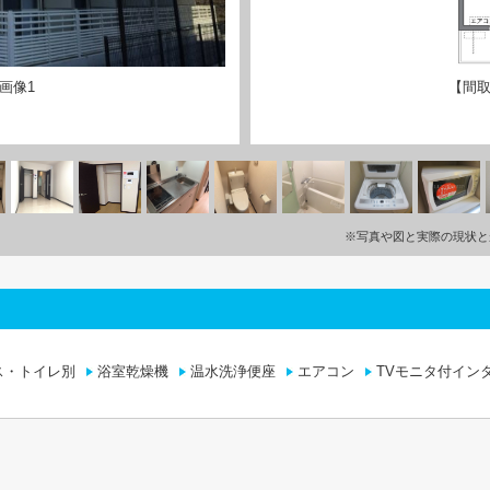
画像1
【間取
※写真や図と実際の現状と
ス・トイレ別
浴室乾燥機
温水洗浄便座
エアコン
TVモニタ付イン