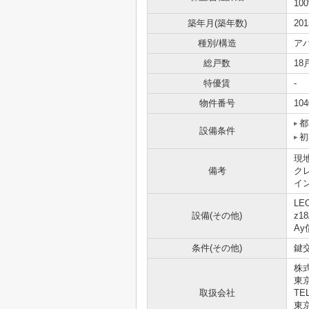
10
築年月(築年数)
20
種別/構造
ア
総戸数
18
特優賃
-
物件番号
104
都
設備条件
初
現
備考
ク
イ
LE
設備(その他)
z1
A
条件(その他)
鍵交
株
東
取扱会社
TEL
東京