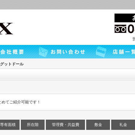
グットドール
とめてご紹介可能です！
専有面積
所在階
管理費・共益費
敷金
礼金