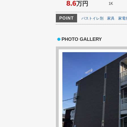
8.6
万円
1K
POINT
バストイレ別
家具
家電
PHOTO GALLERY