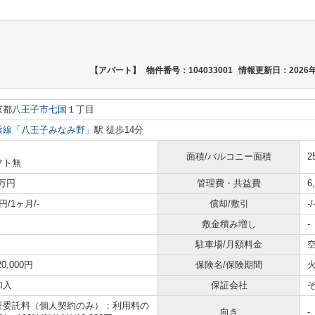
【アパート】
物件番号：104033001
情報更新日：2026年
京都
八王子市
七国
１丁目
浜線
「
八王子みなみ野
」駅 徒歩14分
面積/バルコニー面積
2
フト無
6万円
管理費・共益費
6
円/1ヶ月/-
償却/敷引
-/
敷金積み増し
-
駐車場/月額料金
空
20,000円
保険名/保険期間
火
加入
保証会社
証委託料（個人契約のみ）：利用料の
向き
-