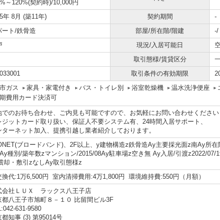
0%～120%(契約時)/10,000円
15年 8月 (築11年)
契約期間
-
パート/鉄骨造
部屋/所在階/階建
-
戸
現況/入居可能日
取引態様/賃貸区分
033001
取引条件の有効期限
2
市ガス
家具・家電付き
バス・トイレ別
浴室乾燥機
温水洗浄便座
期費用カード決済可
地でのお待ち合わせ、ご内見も可能ですので、お気軽にお問い合わせください
レジットカード取り扱い、保証人不要システム有、24時間入居サポート、
ンターネット加入、提携引越し業者紹介しております。
ONET(ブロードバンド)、2F以上、y建物構造z鉄骨造Ay主要採光面z南Ay所在階/階数
8Ay種別/築年数zマンション/2015/08Ay駐車場z空き無 Ay入居/引渡z2022/07/1
y償却・敷引zなしAy取引態様z
換代:1万6,500円 室内清掃費用:4万1,800円 環境維持費:550円（月額）
式会社ＬＵＸ ラックス八王子店
京都八王子市旭町８－１０ 比留間ビル3F
:042-631-9580
都知事 (3) 第95014号