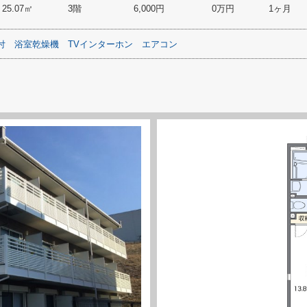
25.07㎡
3階
6,000円
0万円
1ヶ月
付
浴室乾燥機
TVインターホン
エアコン