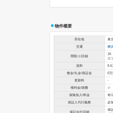
物件概要
所在地
東
交通
横
1K
間取り/詳細
ロ
賃料
8.
敷金/礼金/保証金
0万
更新料
-
権利金/雑費
-/-
保険加入/料金
有/
保証人代行義務
必
保
保証会社詳細