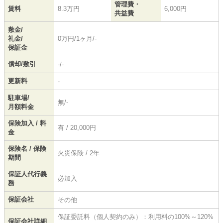
管理費・
賃料
8.3万円
6,000円
共益費
敷金/
礼金/
0万円/1ヶ月/-
保証金
償却/敷引
-/-
更新料
-
駐車場/
無/-
月額料金
保険加入 / 料
有 / 20,000円
金
保険名 / 保険
火災保険 / 2年
期間
保証人代行義
必加入
務
保証会社
その他
保証委託料（個人契約のみ）：利用料の100%～120%
保証会社詳細