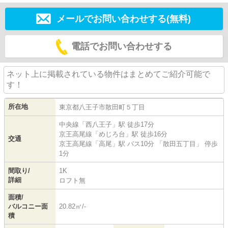
メールでお問い合わせする(無料)
電話でお問い合わせする
ネット上に掲載されている物件はまとめてご紹介可能で
す！
所在地
東京都
八王子市
散田町
５丁目
中央線
「
西八王子
」駅 徒歩17分
京王高尾線
「
めじろ台
」駅 徒歩16分
交通
京王高尾線
「
高尾
」駅 バス10分 「散田五丁目」 停歩
1分
間取り/
1K
詳細
ロフト無
面積/
バルコニー面
20.82㎡/-
積