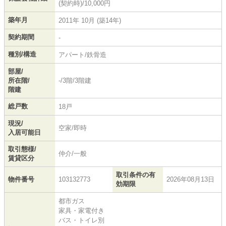
(契約時)/10,000円
築年月
2011年 10月 (築14年)
契約期間
-
種別/構造
アパート/鉄骨造
部屋/
所在階/
-/3階/3階建
階建
総戸数
18戸
現況/
空家/即時
入居可能日
取引態様/
仲介/一般
賃貸区分
取引条件の有
物件番号
103132773
2026年08月13日
効期限
都市ガス
家具・家電付き
バス・トイレ別