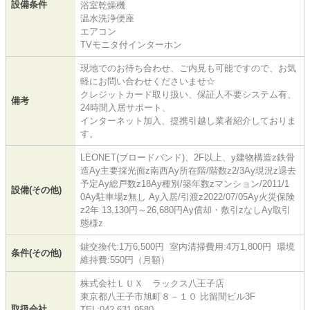
設備条件
浴室乾燥機
温水洗浄便座
エアコン
TVモニタ付インターホン
現地でのお待ち合わせ、ご内見も可能ですので、お気
軽にお問い合わせくださいませ☆
クレジットカード取り扱い、保証人不要システム有、
備考
24時間入居サポート、
インターネット加入、提携引越し業者紹介しておりま
す。
LEONET(ブロードバンド)、2F以上、y建物構造z鉄骨
造Ay主要採光面z南西Ay所在階/階数z2/3Ay現況z退去
予定Ay総戸数z18Ay種別/築年数zマンション/2011/1
設備(その他)
0Ay駐車場z無し Ay入居/引渡z2022/07/05Ay火災保険
z2年 13,130円～26,680円Ay償却・敷引zなしAy取引
態様z
鍵交換代:1万6,500円 室内清掃費用:4万1,800円 環境
条件(その他)
維持費:550円（月額）
株式会社ＬＵＸ ラックス八王子店
東京都八王子市旭町８－１０ 比留間ビル3F
取扱会社
TEL:042-631-9580