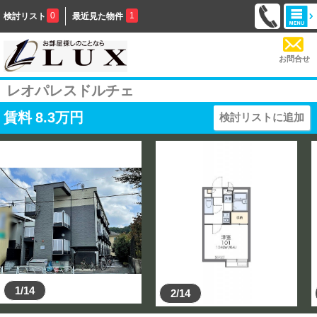
0
1
検討リスト
最近見た物件
お問合せ
レオパレスドルチェ
賃料
8.3
万円
検討リストに追加
1/14
2/14