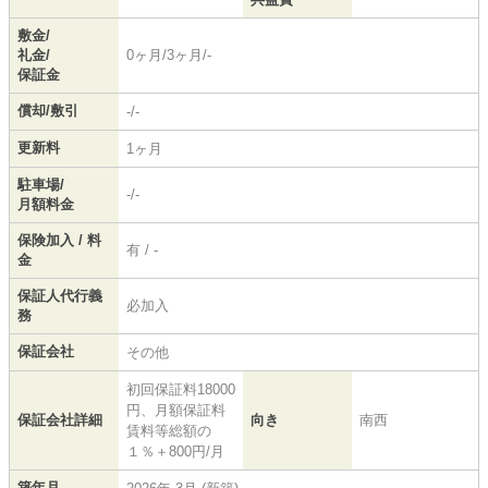
敷金/
礼金/
0ヶ月/3ヶ月/-
保証金
償却/敷引
-/-
更新料
1ヶ月
駐車場/
-/-
月額料金
保険加入 / 料
有 / -
金
保証人代行義
必加入
務
保証会社
その他
初回保証料18000
円、月額保証料
保証会社詳細
向き
南西
賃料等総額の
１％＋800円/月
築年月