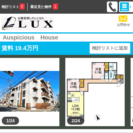
0
1
検討リスト
最近見た物件
お問合せ
Auspicious House
賃料
19.4
万円
検討リストに追加
1/24
2/24