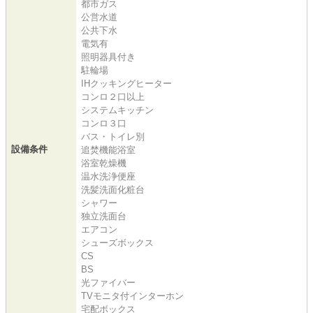
都市ガス
公営水道
公共下水
電気有
照明器具付き
駐輪場
IHクッキングヒーター
コンロ２口以上
システムキッチン
コンロ３口
バス・トイレ別
設備条件
追焚機能浴室
浴室乾燥機
温水洗浄便座
洗髪洗面化粧台
シャワー
独立洗面台
エアコン
シューズボックス
CS
BS
光ファイバー
TVモニタ付インターホン
宅配ボックス