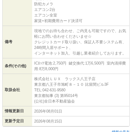
防犯カメラ
エアコン2台
エアコン全室
家賃+初期費用カード決済可
現地でのお待ち合わせ、ご内見も可能ですので、お気
軽にお問い合わせくださいませ☆
備考
クレジットカード取り扱い、保証人不要システム有、
24時間入居サポート、
インターネット加入、引越し業者紹介しております。
ICﾛｯｸ電池:2,750円 鍵交換代:1万6,500円 室内清掃費
条件(その他)
用:8万8,000円
株式会社ＬＵＸ ラックス八王子店
東京都八王子市旭町８－１０ 比留間ビル3F
取扱会社
TEL:042-631-9580
東京都知事 (3) 第95014号
(公社)全日本不動産協会
情報更新日
2026年08月01日
更新予定日
2026年08月15日
情報の見方