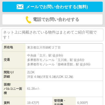
メールでお問い合わせする(無料)
電話でお問い合わせする
ネット上に掲載されている物件はまとめてご紹介可能で
す！
所在地
東京都
立川市
錦町
２丁目
中央線
「
立川
」駅 徒歩9分
交通
多摩都市モノレール
「
立川南
」駅 徒歩6分
多摩都市モノレール
「
柴崎体育館
」駅 徒歩9分
間取り/
2LDK
詳細
洋室 4.6帖
/
洋室 6.1帖
/
LDK 12.2帖
面積/
バルコニー面
61.28㎡/-
積
管理費・
賃料
19.4万円
6,000円
共益費