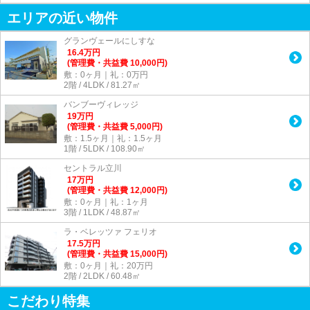
エリアの近い物件
グランヴェールにしすな
16.4
万
円
(管理費・共益費 10,000円)
敷：0ヶ月｜礼：0万円
2階 / 4LDK / 81.27㎡
バンブーヴィレッジ
19
万
円
(管理費・共益費 5,000円)
敷：1.5ヶ月｜礼：1.5ヶ月
1階 / 5LDK / 108.90㎡
セントラル立川
17
万
円
(管理費・共益費 12,000円)
敷：0ヶ月｜礼：1ヶ月
3階 / 1LDK / 48.87㎡
ラ・ベレッツァ フェリオ
17.5
万
円
(管理費・共益費 15,000円)
敷：0ヶ月｜礼：20万円
2階 / 2LDK / 60.48㎡
こだわり特集