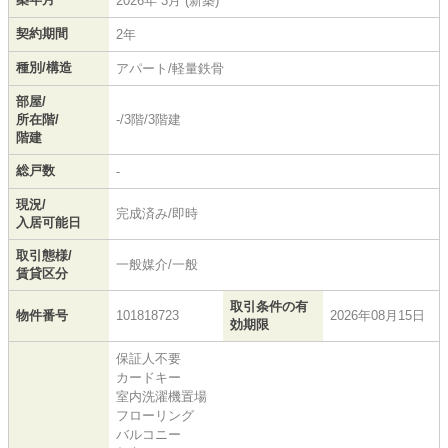
2026年 3月 (新築)
契約期間
2年
種別/構造
アパート/軽量鉄骨
部屋/
所在階/
-/3階/3階建
階建
総戸数
-
現況/
完成済み/即時
入居可能日
取引態様/
一般媒介/一般
賃貸区分
取引条件の有
物件番号
101818723
2026年08月15日
効期限
保証人不要
カードキー
室内洗濯機置場
フローリング
バルコニー