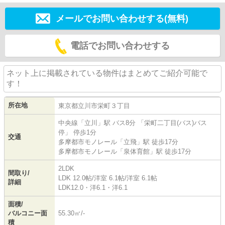
メールでお問い合わせする(無料)
電話でお問い合わせする
ネット上に掲載されている物件はまとめてご紹介可能で
す！
所在地
東京都
立川市
栄町
３丁目
中央線
「
立川
」駅 バス8分 「栄町二丁目(バス)バス
停」 停歩1分
交通
多摩都市モノレール
「
立飛
」駅 徒歩17分
多摩都市モノレール
「
泉体育館
」駅 徒歩17分
2LDK
間取り/
LDK 12.0帖
/
洋室 6.1帖
/
洋室 6.1帖
詳細
LDK12.0・洋6.1・洋6.1
面積/
バルコニー面
55.30㎡/-
積