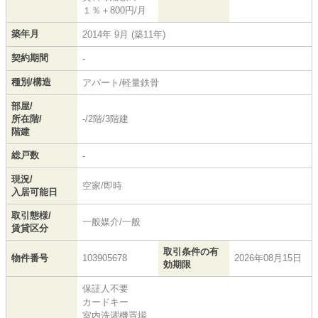
１％＋800円/月
築年月
2014年 9月 (築11年)
契約期間
-
種別/構造
アパート/軽量鉄骨
部屋/
所在階/
-/2階/3階建
階建
総戸数
-
現況/
空家/即時
入居可能日
取引態様/
一般媒介/一般
賃貸区分
取引条件の有
物件番号
103905678
2026年08月15日
効期限
保証人不要
カードキー
室内洗濯機置場