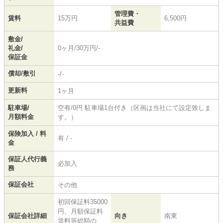
管理費・
賃料
15万円
6,500円
共益費
敷金/
礼金/
0ヶ月/30万円/-
保証金
償却/敷引
-/-
更新料
1ヶ月
駐車場/
空有/0円 駐車場1台付き（区画は当社にて設定致しま
月額料金
す。）
保険加入 / 料
有 / -
金
保証人代行義
必加入
務
保証会社
その他
初回保証料35000
円、月額保証料
保証会社詳細
向き
南東
賃料等総額の