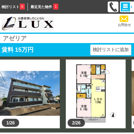
0
1
検討リスト
最近見た物件
お問合せ
アゼリア
賃料
15
万円
検討リストに追加
1/26
2/26