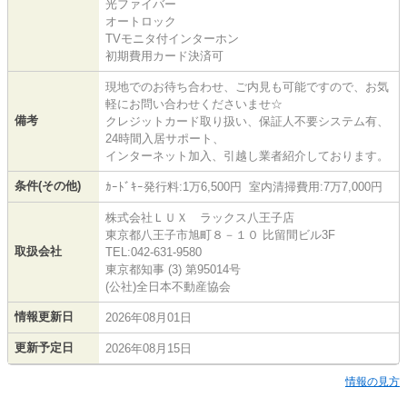
光ファイバー
オートロック
TVモニタ付インターホン
初期費用カード決済可
現地でのお待ち合わせ、ご内見も可能ですので、お気
軽にお問い合わせくださいませ☆
備考
クレジットカード取り扱い、保証人不要システム有、
24時間入居サポート、
インターネット加入、引越し業者紹介しております。
条件(その他)
ｶｰﾄﾞｷｰ発行料:1万6,500円 室内清掃費用:7万7,000円
株式会社ＬＵＸ ラックス八王子店
東京都八王子市旭町８－１０ 比留間ビル3F
取扱会社
TEL:042-631-9580
東京都知事 (3) 第95014号
(公社)全日本不動産協会
情報更新日
2026年08月01日
更新予定日
2026年08月15日
情報の見方