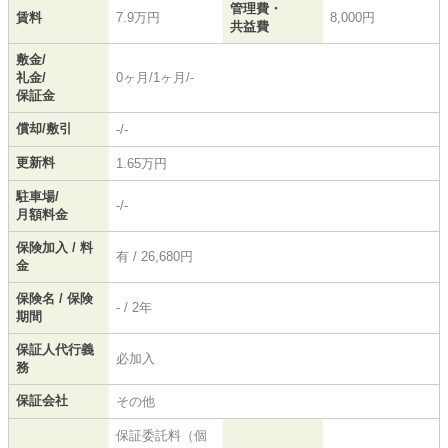
管理費・
賃料
7.9万円
8,000円
共益費
敷金/
礼金/
0ヶ月/1ヶ月/-
保証金
償却/敷引
-/-
更新料
1.65万円
駐車場/
-/-
月額料金
保険加入 / 料
有 / 26,680円
金
保険名 / 保険
- / 2年
期間
保証人代行義
必加入
務
保証会社
その他
保証委託料（個