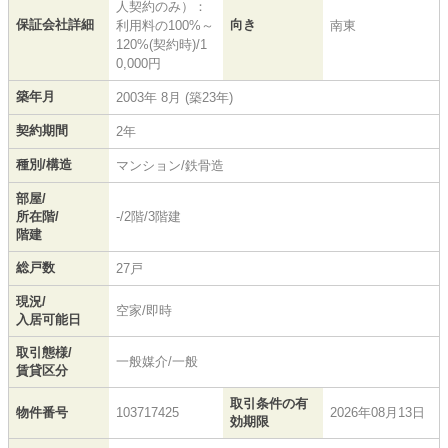
人契約のみ）：
保証会社詳細
向き
利用料の100%～
南東
120%(契約時)/1
0,000円
築年月
2003年 8月 (築23年)
契約期間
2年
種別/構造
マンション/鉄骨造
部屋/
所在階/
-/2階/3階建
階建
総戸数
27戸
現況/
空家/即時
入居可能日
取引態様/
一般媒介/一般
賃貸区分
取引条件の有
物件番号
103717425
2026年08月13日
効期限