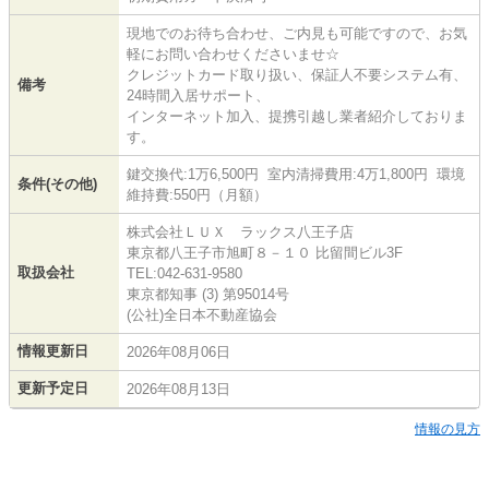
現地でのお待ち合わせ、ご内見も可能ですので、お気
軽にお問い合わせくださいませ☆
クレジットカード取り扱い、保証人不要システム有、
備考
24時間入居サポート、
インターネット加入、提携引越し業者紹介しておりま
す。
鍵交換代:1万6,500円 室内清掃費用:4万1,800円 環境
条件(その他)
維持費:550円（月額）
株式会社ＬＵＸ ラックス八王子店
東京都八王子市旭町８－１０ 比留間ビル3F
取扱会社
TEL:042-631-9580
東京都知事 (3) 第95014号
(公社)全日本不動産協会
情報更新日
2026年08月06日
更新予定日
2026年08月13日
情報の見方