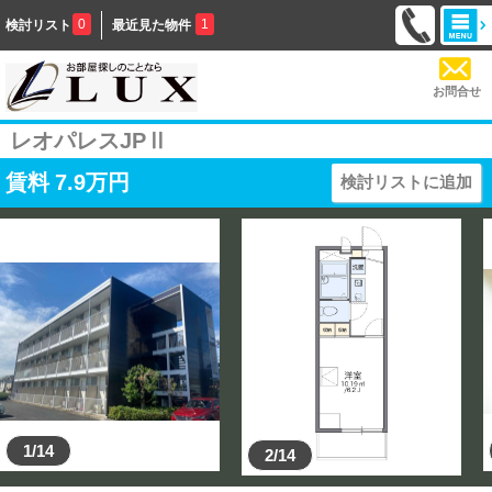
0
1
検討リスト
最近見た物件
お問合せ
レオパレスJPⅡ
賃料
7.9
万円
検討リストに追加
1/14
2/14