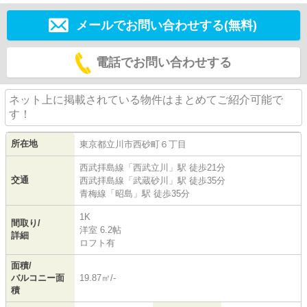
メールでお問い合わせする(無料)
電話でお問い合わせする
ネット上に掲載されている物件はまとめてご紹介可能で
す！
所在地
東京都
立川市
西砂町
６丁目
西武拝島線
「
西武立川
」駅 徒歩21分
交通
西武拝島線
「
武蔵砂川
」駅 徒歩35分
青梅線
「
昭島
」駅 徒歩35分
1K
間取り/
洋室 6.2帖
詳細
ロフト有
面積/
バルコニー面
19.87㎡/-
積