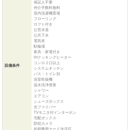
保証人不要
仲介手数料無料
室内洗濯機置場
フローリング
ロフト付き
公営水道
公共下水
電気有
駐輪場
家具・家電付き
IHクッキングヒーター
コンロ２口以上
設備条件
システムキッチン
バス・トイレ別
浴室乾燥機
温水洗浄便座
シャワー
エアコン
シューズボックス
光ファイバー
TVモニタ付インターホン
宅配ボックス
防犯カメラ
初期費用カード決済可