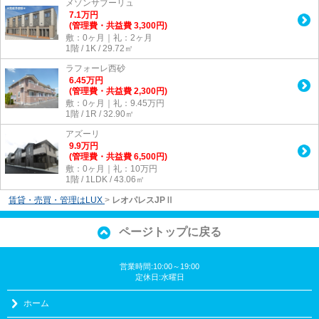
メゾンサブーリュ
7.1
万
円
(管理費・共益費 3,300円)
敷：0ヶ月｜礼：2ヶ月
1階 / 1K / 29.72㎡
ラフォーレ西砂
6.45
万
円
(管理費・共益費 2,300円)
敷：0ヶ月｜礼：9.45万円
1階 / 1R / 32.90㎡
アズーリ
9.9
万
円
(管理費・共益費 6,500円)
敷：0ヶ月｜礼：10万円
1階 / 1LDK / 43.06㎡
賃貸・売買・管理はLUX
>
レオパレスJPⅡ
ページトップに戻る
営業時間:10:00～19:00
定休日:水曜日
ホーム