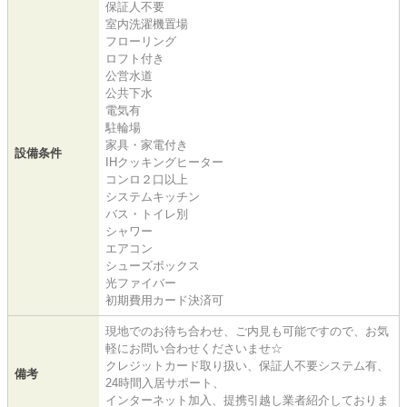
保証人不要
室内洗濯機置場
フローリング
ロフト付き
公営水道
公共下水
電気有
駐輪場
家具・家電付き
設備条件
IHクッキングヒーター
コンロ２口以上
システムキッチン
バス・トイレ別
シャワー
エアコン
シューズボックス
光ファイバー
初期費用カード決済可
現地でのお待ち合わせ、ご内見も可能ですので、お気
軽にお問い合わせくださいませ☆
クレジットカード取り扱い、保証人不要システム有、
備考
24時間入居サポート、
インターネット加入、提携引越し業者紹介しておりま