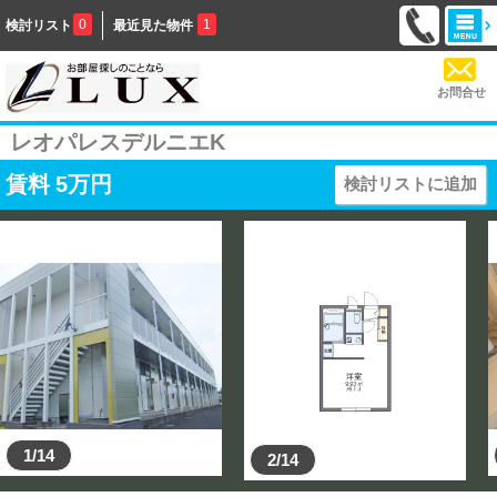
0
1
検討リスト
最近見た物件
お問合せ
レオパレスデルニエK
賃料
5
万円
検討リストに追加
1/14
2/14