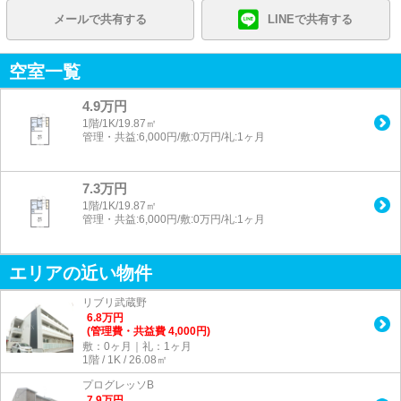
メールで共有する
LINEで共有する
空室一覧
4.9万円
1階/1K/19.87㎡
管理・共益:6,000円/敷:0万円/礼:1ヶ月
7.3万円
1階/1K/19.87㎡
管理・共益:6,000円/敷:0万円/礼:1ヶ月
エリアの近い物件
リブリ武蔵野
6.8
万
円
(管理費・共益費 4,000円)
敷：0ヶ月｜礼：1ヶ月
1階 / 1K / 26.08㎡
プログレッソB
7.9
万
円