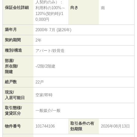
人契約のみ）：
保証会社詳細
向き
利用料の100%～
南
120%(契約時)/1
0,000円
築年月
2000年 7月 (築26年)
契約期間
2年
種別/構造
アパート/鉄骨造
部屋/
所在階/
-/2階/2階建
階建
総戸数
22戸
現況/
空家/即時
入居可能日
取引態様/
一般媒介/一般
賃貸区分
取引条件の有
物件番号
101744106
2026年08月13日
効期限