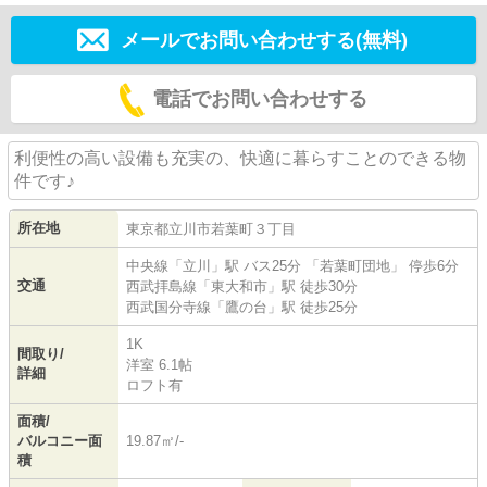
メールでお問い合わせする(無料)
電話でお問い合わせする
利便性の高い設備も充実の、快適に暮らすことのできる物
件です♪
所在地
東京都
立川市
若葉町
３丁目
中央線
「
立川
」駅 バス25分 「若葉町団地」 停歩6分
交通
西武拝島線
「
東大和市
」駅 徒歩30分
西武国分寺線
「
鷹の台
」駅 徒歩25分
1K
間取り/
洋室 6.1帖
詳細
ロフト有
面積/
バルコニー面
19.87㎡/-
積