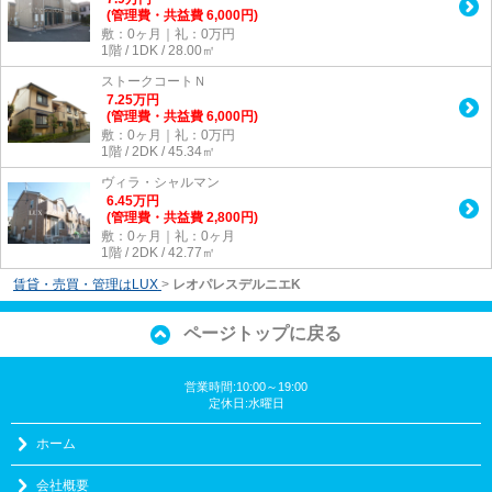
(管理費・共益費 6,000円)
敷：0ヶ月｜礼：0万円
1階 / 1DK / 28.00㎡
ストークコートＮ
7.25
万
円
(管理費・共益費 6,000円)
敷：0ヶ月｜礼：0万円
1階 / 2DK / 45.34㎡
ヴィラ・シャルマン
6.45
万
円
(管理費・共益費 2,800円)
敷：0ヶ月｜礼：0ヶ月
1階 / 2DK / 42.77㎡
賃貸・売買・管理はLUX
>
レオパレスデルニエK
ページトップに戻る
営業時間:10:00～19:00
定休日:水曜日
ホーム
会社概要