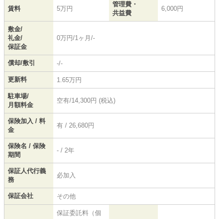
管理費・
賃料
5万円
6,000円
共益費
敷金/
礼金/
0万円/1ヶ月/-
保証金
償却/敷引
-/-
更新料
1.65万円
駐車場/
空有/14,300円 (税込)
月額料金
保険加入 / 料
有 / 26,680円
金
保険名 / 保険
- / 2年
期間
保証人代行義
必加入
務
保証会社
その他
保証委託料（個