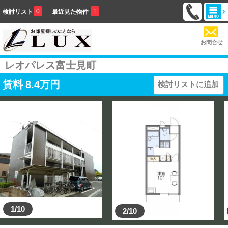
0
1
検討リスト
最近見た物件
お問合せ
レオパレス富士見町
賃料
8.4
万円
検討リストに追加
1/10
2/10