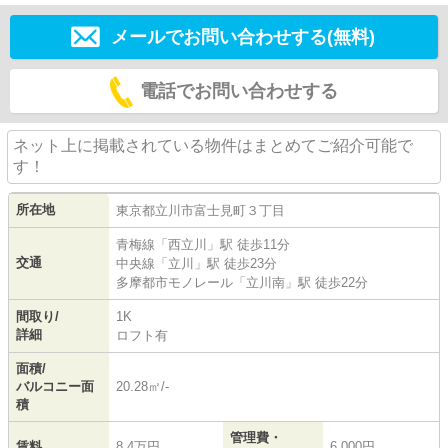
メールでお問い合わせする(無料)
電話でお問い合わせする
ネット上に掲載されている物件はまとめてご紹介可能で
す！
所在地
東京都
立川市
富士見町
３丁目
青梅線
「
西立川
」駅 徒歩11分
交通
中央線
「
立川
」駅 徒歩23分
多摩都市モノレール
「
立川南
」駅 徒歩22分
間取り/
1K
詳細
ロフト有
面積/
バルコニー面
20.28㎡/-
積
管理費・
賃料
8.4万円
6,000円