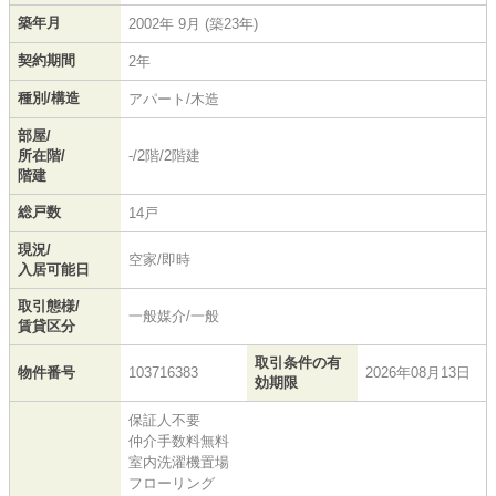
築年月
2002年 9月 (築23年)
契約期間
2年
種別/構造
アパート/木造
部屋/
所在階/
-/2階/2階建
階建
総戸数
14戸
現況/
空家/即時
入居可能日
取引態様/
一般媒介/一般
賃貸区分
取引条件の有
物件番号
103716383
2026年08月13日
効期限
保証人不要
仲介手数料無料
室内洗濯機置場
フローリング