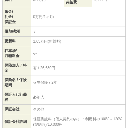
共益費
敷金/
礼金/
0万円/1ヶ月/-
保証金
償却/敷引
-/-
更新料
1.65万円(新賃料)
駐車場/
-/-
月額料金
保険加入 / 料
有 / 26,680円
金
保険名 / 保険
火災保険 / 2年
期間
保証人代行義
必加入
務
保証会社
その他
保証委託料（個人契約のみ）：利用料の100%～120%
保証会社詳細
(契約時)/10,000円