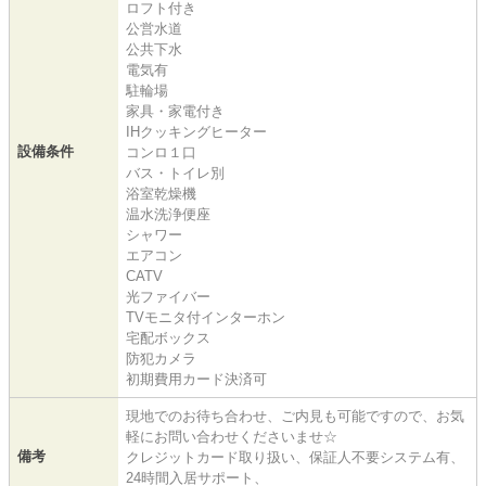
ロフト付き
公営水道
公共下水
電気有
駐輪場
家具・家電付き
IHクッキングヒーター
設備条件
コンロ１口
バス・トイレ別
浴室乾燥機
温水洗浄便座
シャワー
エアコン
CATV
光ファイバー
TVモニタ付インターホン
宅配ボックス
防犯カメラ
初期費用カード決済可
現地でのお待ち合わせ、ご内見も可能ですので、お気
軽にお問い合わせくださいませ☆
備考
クレジットカード取り扱い、保証人不要システム有、
24時間入居サポート、