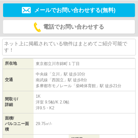
メールでお問い合わせする(無料)
電話でお問い合わせする
ネット上に掲載されている物件はまとめてご紹介可能で
す！
所在地
東京都
立川市
錦町
１丁目
中央線
「
立川
」駅 徒歩10分
交通
南武線
「
西国立
」駅 徒歩8分
多摩都市モノレール
「
柴崎体育館
」駅 徒歩21分
1K
間取り/
洋室 9.5帖
/
K 2.0帖
詳細
洋9.5・K2
面積/
バルコニー面
29.75㎡/-
積