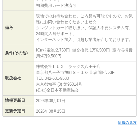
初期費用カード決済可
現地でのお待ち合わせ、ご内見も可能ですので、お気
軽にお問い合わせくださいませ☆
備考
クレジットカード取り扱い、保証人不要システム有、
24時間入居サポート、
インターネット加入、引越し業者紹介しております。
ICﾛｯｸ電池:2,750円 鍵交換代:1万6,500円 室内清掃費
条件(その他)
用:4万9,500円
株式会社ＬＵＸ ラックス八王子店
東京都八王子市旭町８－１０ 比留間ビル3F
取扱会社
TEL:042-631-9580
東京都知事 (3) 第95014号
(公社)全日本不動産協会
情報更新日
2026年08月01日
更新予定日
2026年08月15日
情報の見方