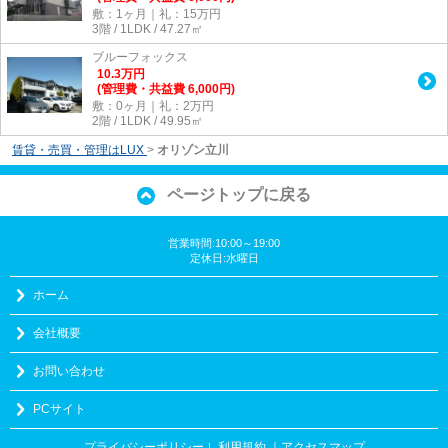
敷：1ヶ月｜礼：15万円
3階 / 1LDK / 47.27㎡
ブルーフォックス
10.3
万
円
(管理費・共益費 6,000円)
敷：0ヶ月｜礼：2万円
2階 / 1LDK / 49.95㎡
賃貸・売買・管理はLUX
>
オリゾン立川
ページトップに戻る
営業時間:10:00～19:00
定休日:水曜日
ホーム
会社概要
お問い合わせ
PCサイト
プライバシーポリシー
利用規約
｜アクセスマップ
｜