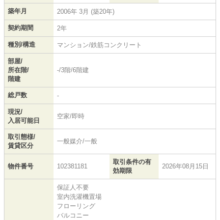
築年月
2006年 3月 (築20年)
契約期間
2年
種別/構造
マンション/鉄筋コンクリート
部屋/
所在階/
-/3階/6階建
階建
総戸数
-
現況/
空家/即時
入居可能日
取引態様/
一般媒介/一般
賃貸区分
取引条件の有
物件番号
102381181
2026年08月15日
効期限
保証人不要
室内洗濯機置場
フローリング
バルコニー