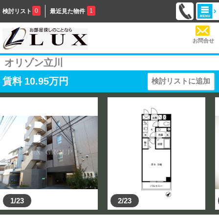
0
1
検討リスト
最近見た物件
お問合せ
オリゾン立川
賃料
10.95
万円
検討リストに追加
1/23
2/23