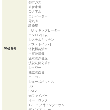
都市ガス
公営水道
公共下水
エレベーター
電気有
駐輪場
IHクッキングヒーター
コンロ２口以上
システムキッチン
バス・トイレ別
設備条件
追焚機能浴室
浴室乾燥機
温水洗浄便座
洗髪洗面化粧台
シャワー
独立洗面台
エアコン
シューズボックス
BS
CATV
光ファイバー
オートロック
TVモニタ付インターホン
ディンプルキー