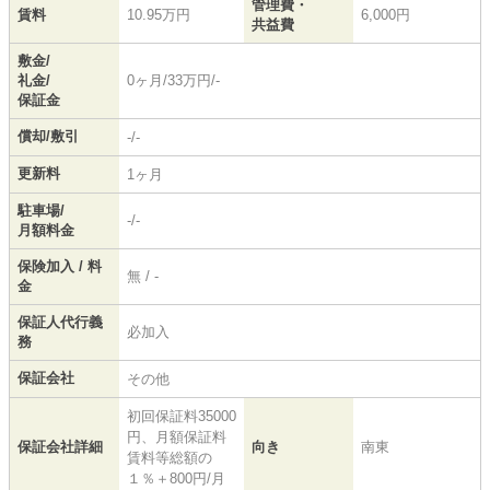
管理費・
賃料
10.95万円
6,000円
共益費
敷金/
礼金/
0ヶ月/33万円/-
保証金
償却/敷引
-/-
更新料
1ヶ月
駐車場/
-/-
月額料金
保険加入 / 料
無 / -
金
保証人代行義
必加入
務
保証会社
その他
初回保証料35000
円、月額保証料
保証会社詳細
向き
南東
賃料等総額の
１％＋800円/月