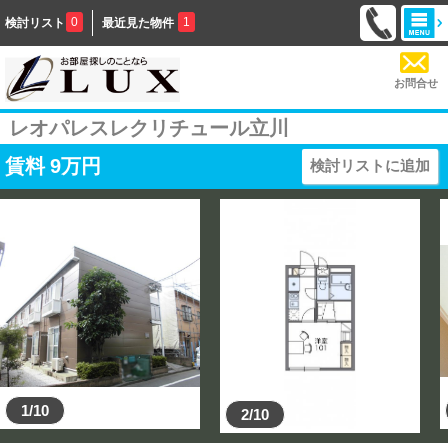
0
1
検討リスト
最近見た物件
お問合せ
レオパレスレクリチュール立川
賃料
9
万円
検討リストに追加
1/10
2/10