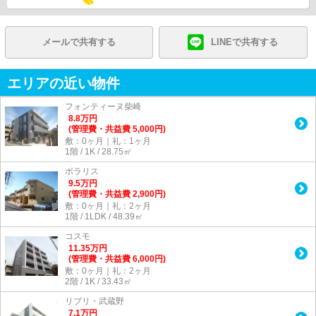
メールで共有する
LINEで共有する
エリアの近い物件
フォンティーヌ柴崎
8.8
万
円
(管理費・共益費 5,000円)
敷：0ヶ月｜礼：1ヶ月
1階 / 1K / 28.75㎡
ポラリス
9.5
万
円
(管理費・共益費 2,900円)
敷：0ヶ月｜礼：2ヶ月
1階 / 1LDK / 48.39㎡
コスモ
11.35
万
円
(管理費・共益費 6,000円)
敷：0ヶ月｜礼：2ヶ月
2階 / 1K / 33.43㎡
リブリ・武蔵野
7.1
万
円