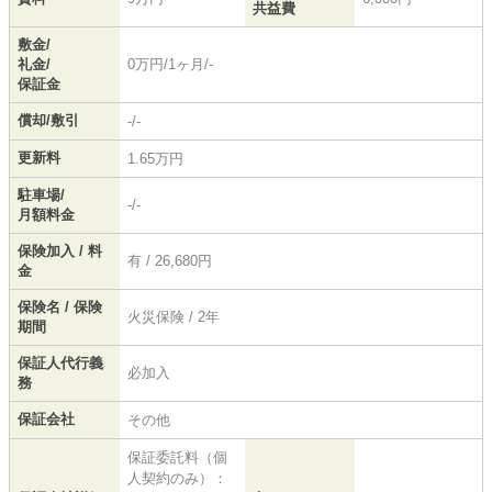
共益費
敷金/
礼金/
0万円/1ヶ月/-
保証金
償却/敷引
-/-
更新料
1.65万円
駐車場/
-/-
月額料金
保険加入 / 料
有 / 26,680円
金
保険名 / 保険
火災保険 / 2年
期間
保証人代行義
必加入
務
保証会社
その他
保証委託料（個
人契約のみ）：