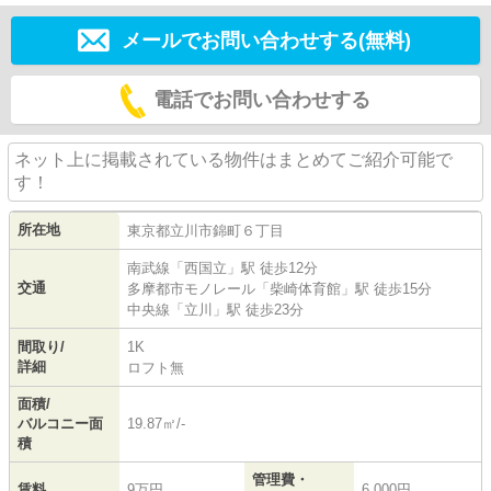
メールでお問い合わせする(無料)
電話でお問い合わせする
ネット上に掲載されている物件はまとめてご紹介可能で
す！
所在地
東京都
立川市
錦町
６丁目
南武線
「
西国立
」駅 徒歩12分
交通
多摩都市モノレール
「
柴崎体育館
」駅 徒歩15分
中央線
「
立川
」駅 徒歩23分
間取り/
1K
詳細
ロフト無
面積/
バルコニー面
19.87㎡/-
積
管理費・
賃料
9万円
6,000円