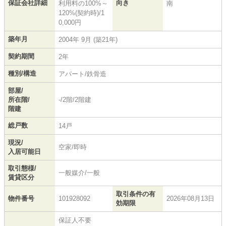
保証会社詳細
向き
利用料の100%～
南
120%(契約時)/1
0,000円
築年月
2004年 9月 (築21年)
契約期間
2年
種別/構造
アパート/鉄骨造
部屋/
所在階/
-/2階/2階建
階建
総戸数
14戸
現況/
空家/即時
入居可能日
取引態様/
一般媒介/一般
賃貸区分
取引条件の有
物件番号
101928092
2026年08月13日
効期限
保証人不要