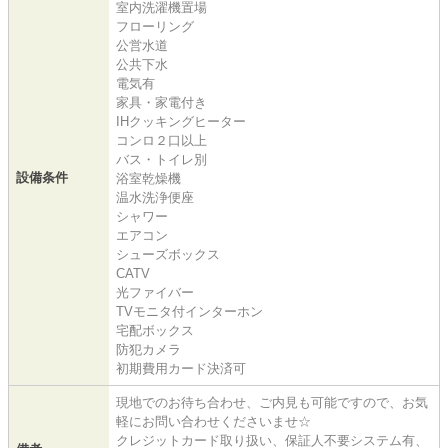
室内洗濯機置場
フローリング
公営水道
公共下水
電気有
家具・家電付き
IHクッキングヒーター
コンロ２口以上
バス・トイレ別
設備条件
浴室乾燥機
温水洗浄便座
シャワー
エアコン
シューズボックス
CATV
光ファイバー
TVモニタ付インターホン
宅配ボックス
防犯カメラ
初期費用カード決済可
現地でのお待ち合わせ、ご内見も可能ですので、お気
軽にお問い合わせくださいませ☆
クレジットカード取り扱い、保証人不要システム有、