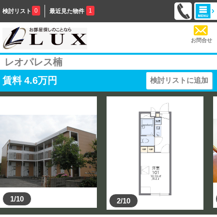
0
1
検討リスト
最近見た物件
お問合せ
レオパレス楠
賃料
4.6
万円
検討リストに追加
1/10
2/10