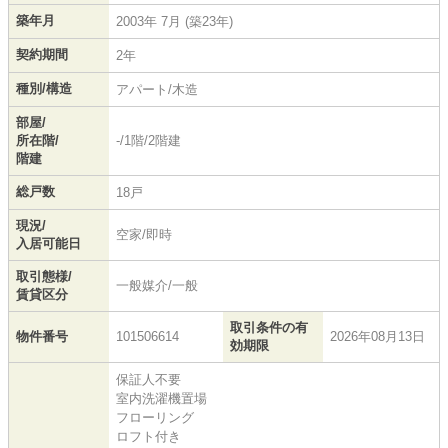
築年月
2003年 7月 (築23年)
契約期間
2年
種別/構造
アパート/木造
部屋/
所在階/
-/1階/2階建
階建
総戸数
18戸
現況/
空家/即時
入居可能日
取引態様/
一般媒介/一般
賃貸区分
取引条件の有
物件番号
101506614
2026年08月13日
効期限
保証人不要
室内洗濯機置場
フローリング
ロフト付き