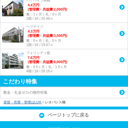
パナハイツ関根
4.4
万
円
(管理費・共益費 2,000円)
敷：1ヶ月｜礼：0ヶ月
2階 / 1K / 20.46㎡
ヘリテイジ
4.3
万
円
(管理費・共益費 3,500円)
敷：0ヶ月｜礼：0ヶ月
1階 / 1K / 19.67㎡
フェリシティ藍
7.6
万
円
(管理費・共益費 6,000円)
敷：0.5ヶ月｜礼：1.5ヶ月
4階 / 1K / 28.16㎡
こだわり特集
敷金・礼金ゼロの物件特集
賃貸・売買・管理はLUX
>
レオパレス楠
ページトップに戻る