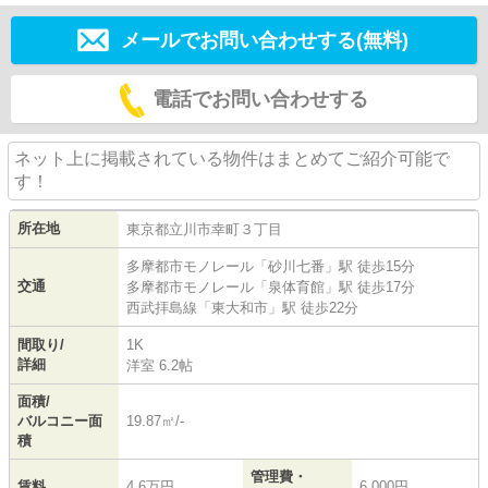
メールでお問い合わせする(無料)
電話でお問い合わせする
ネット上に掲載されている物件はまとめてご紹介可能で
す！
所在地
東京都
立川市
幸町
３丁目
多摩都市モノレール
「
砂川七番
」駅 徒歩15分
交通
多摩都市モノレール
「
泉体育館
」駅 徒歩17分
西武拝島線
「
東大和市
」駅 徒歩22分
間取り/
1K
詳細
洋室 6.2帖
面積/
バルコニー面
19.87㎡/-
積
管理費・
賃料
4.6万円
6,000円