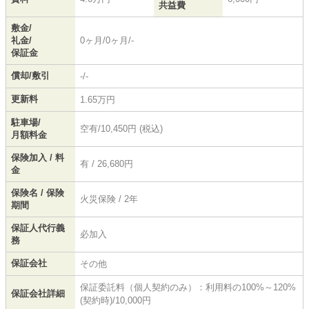
共益費
敷金/
礼金/
0ヶ月/0ヶ月/-
保証金
償却/敷引
-/-
更新料
1.65万円
駐車場/
空有/10,450円 (税込)
月額料金
保険加入 / 料
有 / 26,680円
金
保険名 / 保険
火災保険 / 2年
期間
保証人代行義
必加入
務
保証会社
その他
保証委託料（個人契約のみ）：利用料の100%～120%
保証会社詳細
(契約時)/10,000円