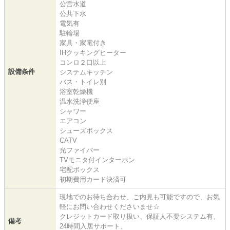
公営水道
公共下水
電気有
駐輪場
家具・家電付き
IHクッキングヒーター
コンロ２口以上
設備条件
システムキッチン
バス・トイレ別
浴室乾燥機
温水洗浄便座
シャワー
エアコン
シューズボックス
CATV
光ファイバー
TVモニタ付インターホン
宅配ボックス
初期費用カード決済可
現地でのお待ち合わせ、ご内見も可能ですので、お気
軽にお問い合わせくださいませ☆
クレジットカード取り扱い、保証人不要システム有、
備考
24時間入居サポート、