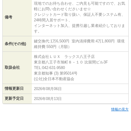
現地でのお待ち合わせ、ご内見も可能ですので、お気
軽にお問い合わせくださいませ☆
クレジットカード取り扱い、保証人不要システム有、
備考
24時間入居サポート、
インターネット加入、提携引越し業者紹介しておりま
す。
鍵交換代:1万6,500円 室内清掃費用:4万1,800円 環境
条件(その他)
維持費:550円（月額）
株式会社ＬＵＸ ラックス八王子店
東京都八王子市旭町８－１０ 比留間ビル3F
取扱会社
TEL:042-631-9580
東京都知事 (3) 第95014号
(公社)全日本不動産協会
情報更新日
2026年08月06日
更新予定日
2026年08月13日
情報の見方