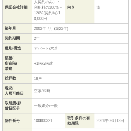
人契約のみ）：
保証会社詳細
向き
利用料の100%～
南
120%(契約時)/1
0,000円
築年月
2003年 7月 (築23年)
契約期間
2年
種別/構造
アパート/木造
部屋/
所在階/
-/1階/2階建
階建
総戸数
18戸
現況/
空家/即時
入居可能日
取引態様/
一般媒介/一般
賃貸区分
取引条件の有
物件番号
100900321
2026年08月13日
効期限