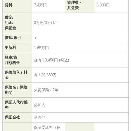
管理費・
賃料
7.4万円
6,000円
共益費
敷金/
礼金/
0万円/0ヶ月/-
保証金
償却/敷引
-/-
更新料
1.65万円
駐車場/
空有/10,450円 (税込)
月額料金
保険加入 / 料
有 / 26,680円
金
保険名 / 保険
火災保険 / 2年
期間
保証人代行義
必加入
務
保証会社
その他
保証委託料（個