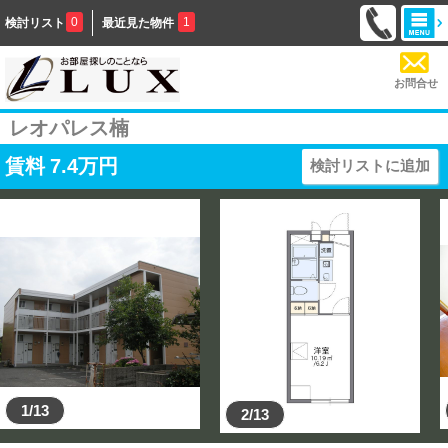
0
1
検討リスト
最近見た物件
お問合せ
レオパレス楠
賃料
7.4
万円
検討リストに追加
1/13
2/13