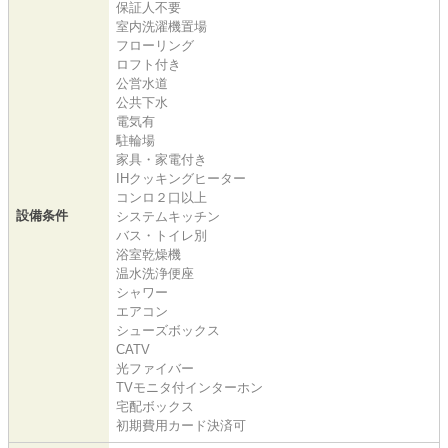
保証人不要
室内洗濯機置場
フローリング
ロフト付き
公営水道
公共下水
電気有
駐輪場
家具・家電付き
IHクッキングヒーター
コンロ２口以上
設備条件
システムキッチン
バス・トイレ別
浴室乾燥機
温水洗浄便座
シャワー
エアコン
シューズボックス
CATV
光ファイバー
TVモニタ付インターホン
宅配ボックス
初期費用カード決済可