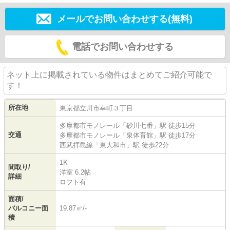
メールでお問い合わせする(無料)
電話でお問い合わせする
ネット上に掲載されている物件はまとめてご紹介可能で
す！
所在地
東京都
立川市
幸町
３丁目
多摩都市モノレール
「
砂川七番
」駅 徒歩15分
交通
多摩都市モノレール
「
泉体育館
」駅 徒歩17分
西武拝島線
「
東大和市
」駅 徒歩22分
1K
間取り/
洋室 6.2帖
詳細
ロフト有
面積/
バルコニー面
19.87㎡/-
積