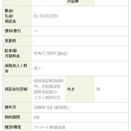
共益費
敷金/
礼金/
0ヶ月/15万円/-
保証金
償却/敷引
-/-
更新料
-
駐車場/
空有/7,700円 (税込)
月額料金
保険加入 / 料
有 / -
金
初回保証料35000
円、月額保証料
保証会社詳細
向き
南
賃料等総額の
１％＋800円/月
築年月
1996年 5月 (築30年)
契約期間
2年
種別/構造
アパート/軽量鉄骨