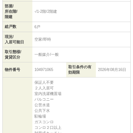
部屋/
所在階/
-/1-2階/2階建
階建
総戸数
6戸
現況/
空家/即時
入居可能日
取引態様/
一般媒介/一般
賃貸区分
取引条件の有
物件番号
104971065
2026年08月16日
効期限
保証人不要
２人入居可
室内洗濯機置場
バルコニー
公営水道
公共下水
駐輪場
ガスコンロ
コンロ２口以上