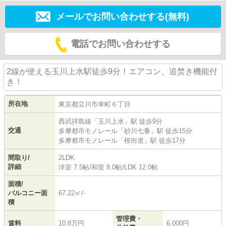
メールでお問い合わせする(無料)
電話でお問い合わせする
2線が使える玉川上水駅徒歩9分！エアコン、追焚き機能付
き！
所在地
東京都
立川市
幸町
６丁目
西武拝島線
「
玉川上水
」駅 徒歩9分
交通
多摩都市モノレール
「
砂川七番
」駅 徒歩15分
多摩都市モノレール
「
桜街道
」駅 徒歩17分
間取り/
2LDK
詳細
洋室 7.5帖
/
和室 8.0帖
/
LDK 12.0帖
面積/
バルコニー面
67.22㎡/-
積
管理費・
賃料
10.8万円
6,000円