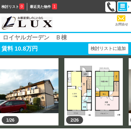
0
1
検討リスト
最近見た物件
お問合せ
ロイヤルガーデン Ｂ棟
賃料
10.8
万円
検討リストに追加
1/26
2/26