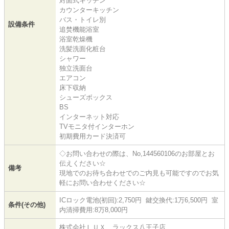
対面式キッチン
カウンターキッチン
バス・トイレ別
設備条件
追焚機能浴室
浴室乾燥機
洗髪洗面化粧台
シャワー
独立洗面台
エアコン
床下収納
シューズボックス
BS
インターネット対応
TVモニタ付インターホン
初期費用カード決済可
◇お問い合わせの際は、No,144560106のお部屋とお
伝えください☆
備考
現地でのお待ち合わせでのご内見も可能ですのでお気
軽にお問い合わせください☆
ICロック電池(初回):2,750円 鍵交換代:1万6,500円 室
条件(その他)
内清掃費用:8万8,000円
株式会社ＬＵＸ ラックス八王子店