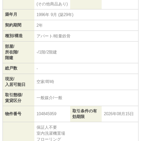
(その他商品あり)
築年月
1996年 9月 (築29年)
契約期間
2年
種別/構造
アパート/軽量鉄骨
部屋/
所在階/
-/1階/2階建
階建
総戸数
-
現況/
空家/即時
入居可能日
取引態様/
一般媒介/一般
賃貸区分
取引条件の有
物件番号
104845959
2026年08月15日
効期限
保証人不要
室内洗濯機置場
フローリング