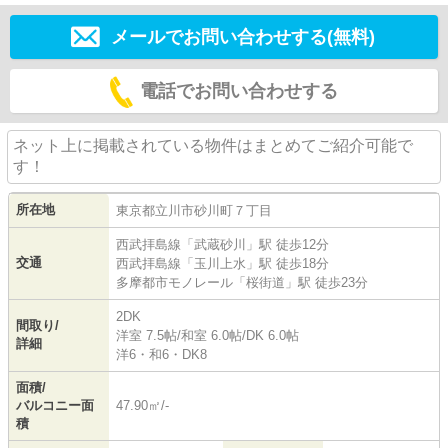
メールでお問い合わせする(無料)
電話でお問い合わせする
ネット上に掲載されている物件はまとめてご紹介可能で
す！
所在地
東京都
立川市
砂川町
７丁目
西武拝島線
「
武蔵砂川
」駅 徒歩12分
交通
西武拝島線
「
玉川上水
」駅 徒歩18分
多摩都市モノレール
「
桜街道
」駅 徒歩23分
2DK
間取り/
洋室 7.5帖
/
和室 6.0帖
/
DK 6.0帖
詳細
洋6・和6・DK8
面積/
バルコニー面
47.90㎡/-
積