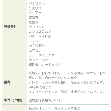
バルコニー
公営水道
公共下水
電気有
駐輪場
設備条件
ガスコンロ
コンロ２口以上
バス・トイレ別
シャワー
独立洗面台
エアコン
シューズボックス
光ファイバー
初期費用カード決済可
現地でのお待ち合わせ、ご内見も可能ですので、お気
軽にお問い合わせくださいませ☆
備考
クレジットカード取り扱い、保証人不要システム有、
24時間入居サポート、
インターネット加入、引越し業者紹介しております。
条件(その他)
室内清掃費用:6万500円
株式会社ＬＵＸ ラックス八王子店