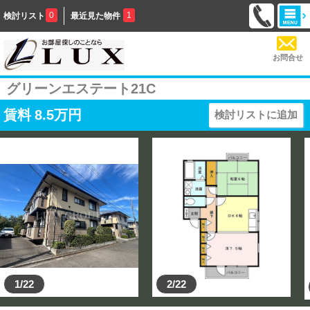
0
1
検討リスト
最近見た物件
お問合せ
グリーンエステート21C
賃料
8.5
万円
検討リストに追加
1/22
2/22