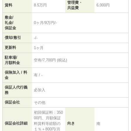
管理費・
賃料
8.5万円
6,000円
共益費
敷金/
礼金/
0ヶ月/9万円/-
保証金
償却/敷引
-/-
更新料
1ヶ月
駐車場/
空有/7,700円 (税込)
月額料金
保険加入 / 料
有 / -
金
保証人代行義
必加入
務
保証会社
その他
初回保証料：350
00円、月額保証
保証会社詳細
向き
料賃料等総額の
南
１％＋800円/月