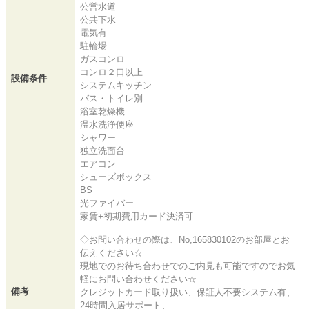
公営水道
公共下水
電気有
駐輪場
ガスコンロ
コンロ２口以上
設備条件
システムキッチン
バス・トイレ別
浴室乾燥機
温水洗浄便座
シャワー
独立洗面台
エアコン
シューズボックス
BS
光ファイバー
家賃+初期費用カード決済可
◇お問い合わせの際は、No,165830102のお部屋とお
伝えください☆
現地でのお待ち合わせでのご内見も可能ですのでお気
軽にお問い合わせください☆
備考
クレジットカード取り扱い、保証人不要システム有、
24時間入居サポート、