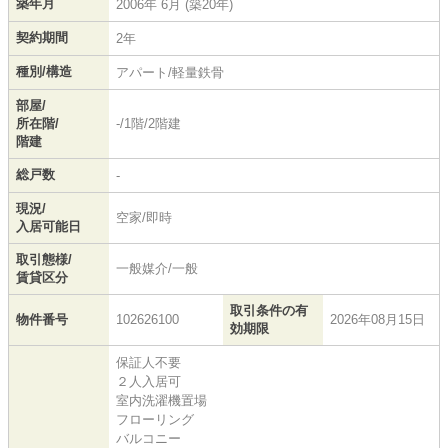
築年月
2006年 6月 (築20年)
契約期間
2年
種別/構造
アパート/軽量鉄骨
部屋/
所在階/
-/1階/2階建
階建
総戸数
-
現況/
空家/即時
入居可能日
取引態様/
一般媒介/一般
賃貸区分
取引条件の有
物件番号
102626100
2026年08月15日
効期限
保証人不要
２人入居可
室内洗濯機置場
フローリング
バルコニー