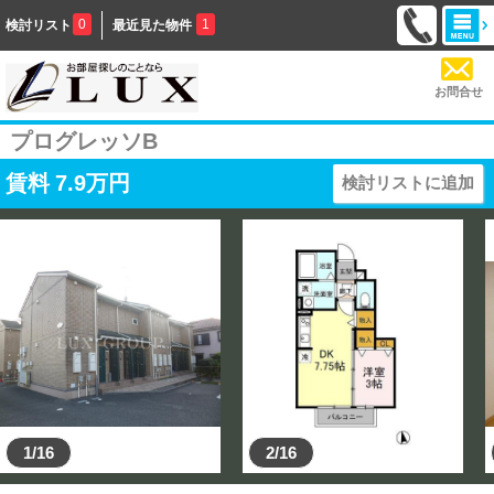
0
1
検討リスト
最近見た物件
お問合せ
プログレッソB
賃料
7.9
万円
検討リストに追加
1/16
2/16