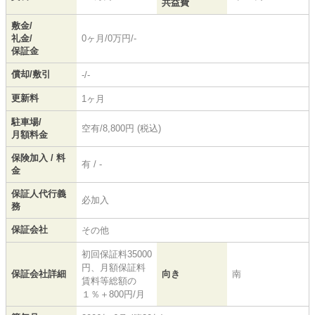
共益費
敷金/
礼金/
0ヶ月/0万円/-
保証金
償却/敷引
-/-
更新料
1ヶ月
駐車場/
空有/8,800円 (税込)
月額料金
保険加入 / 料
有 / -
金
保証人代行義
必加入
務
保証会社
その他
初回保証料35000
円、月額保証料
保証会社詳細
向き
南
賃料等総額の
１％＋800円/月