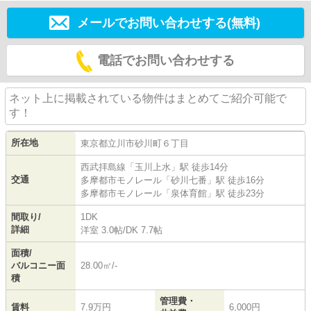
メールでお問い合わせする(無料)
電話でお問い合わせする
ネット上に掲載されている物件はまとめてご紹介可能で
す！
所在地
東京都
立川市
砂川町
６丁目
西武拝島線
「
玉川上水
」駅 徒歩14分
交通
多摩都市モノレール
「
砂川七番
」駅 徒歩16分
多摩都市モノレール
「
泉体育館
」駅 徒歩23分
間取り/
1DK
詳細
洋室 3.0帖
/
DK 7.7帖
面積/
バルコニー面
28.00㎡/-
積
管理費・
賃料
7.9万円
6,000円