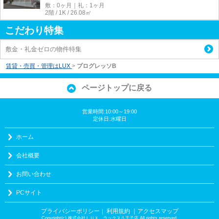
敷：0ヶ月｜礼：1ヶ月
2階 / 1K / 26.08㎡
こだわり特集
敷金・礼金ゼロの物件特集
賃貸・売買・管理はLUX
>
プログレッソB
ページトップに戻る
営業時間:10:00～19:00
定休日:水曜日
ホーム
会社概要
お問い合わせ
PCサイト
プライバシーポリシー
利用規約
｜アクセスマップ
｜
Copyright(c) 株式会社ＬＵＸ ラックス八王子店 All rights reserved.