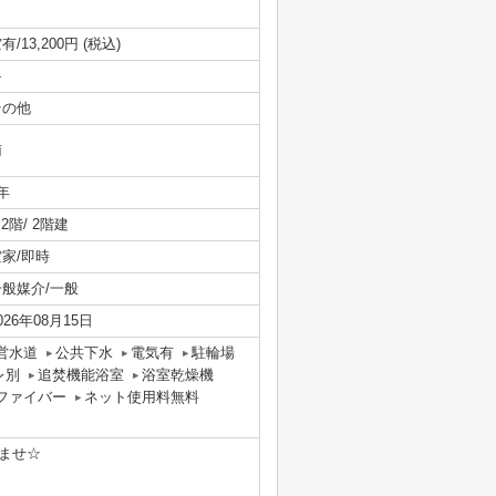
有/13,200円 (税込)
-
その他
南
年
/ 2階/ 2階建
空家/即時
一般媒介/一般
026年08月15日
営水道
公共下水
電気有
駐輪場
レ別
追焚機能浴室
浴室乾燥機
ファイバー
ネット使用料無料
ませ☆