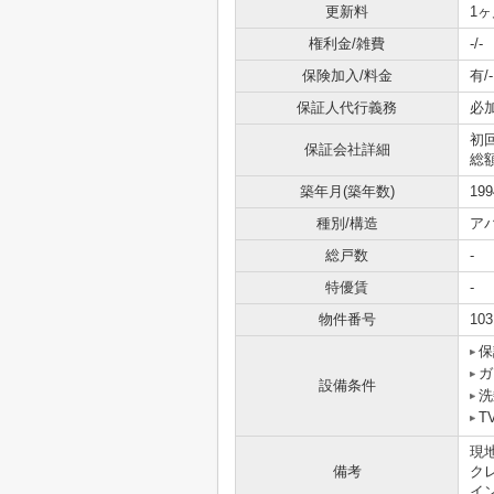
更新料
1ヶ
権利金/雑費
-/-
保険加入/料金
有/-
保証人代行義務
必
初
保証会社詳細
総額
築年月(築年数)
19
種別/構造
ア
総戸数
-
特優賃
-
物件番号
103
保
ガ
設備条件
洗
T
現
備考
ク
イ