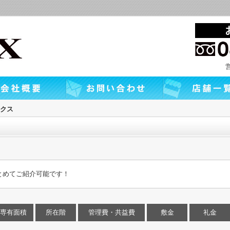
クス
とめてご紹介可能です！
専有面積
所在階
管理費・共益費
敷金
礼金