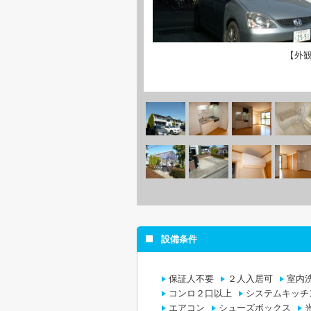
【外
設備条件
保証人不要
２人入居可
室内
コンロ２口以上
システムキッチ
エアコン
シューズボックス