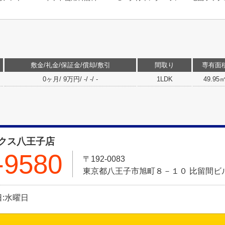
敷金/礼金/保証金/償却/敷引
間取り
専有面
0ヶ月/ 9万円/ -/ -/ -
1LDK
49.95
クス八王子店
-9580
〒192-0083
東京都八王子市旭町８－１０ 比留間ビル
休日:水曜日