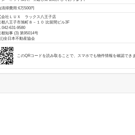
清掃費用:6万500円
式会社ＬＵＸ ラックス八王子店
京都八王子市旭町８－１０ 比留間ビル3F
:042-631-9580
都知事 (3) 第95014号
公社)全日本不動産協会
このQRコードを読み取ることで、スマホでも物件情報を確認でき