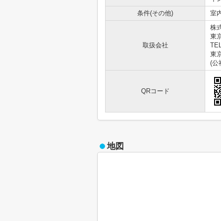
条件(その他)
室内
株
東
取扱会社
TEL
東京
(
QRコード
地図