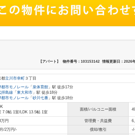
【アパート】
物件番号：103153142
情報更新日：2026年
京都
立川市
幸町
３丁目
摩都市モノレール
「
泉体育館
」駅 徒歩17分
武拝島線
「
東大和市
」駅 徒歩18分
摩都市モノレール
「
砂川七番
」駅 徒歩18分
DK
面積/バルコニー面積
4
 7.0帖 1室
/
LDK 13.5帖 1室
.3万円
管理費・共益費
6
月/2万円/-
償却/敷引
-/