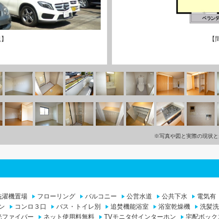
観】
【
※写真や図と実際の現状と
洗濯機置場
フローリング
バルコニー
公営水道
公共下水
電気有
ン
コンロ３口
バス・トイレ別
追焚機能浴室
浴室乾燥機
洗髪洗
光ファイバー
ネット使用料無料
TVモニタ付インターホン
宅配ボック