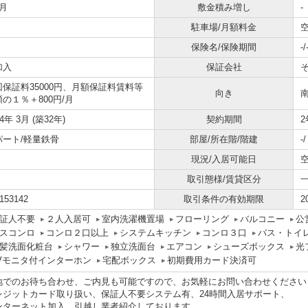
月
敷金積み増し
-
駐車場/月額料金
空
保険名/保険期間
-/
加入
保証会社
回保証料35000円、月額保証料賃料等
向き
の１％＋800円/月
94年 3月 (築32年)
契約期間
2
パート/軽量鉄骨
部屋/所在階/階建
-
現況/入居可能日
取引態様/賃貸区分
153142
取引条件の有効期限
2
証人不要
２人入居可
室内洗濯機置場
フローリング
バルコニー
公
スコンロ
コンロ２口以上
システムキッチン
コンロ３口
バス・トイ
髪洗面化粧台
シャワー
独立洗面台
エアコン
シューズボックス
光
Vモニタ付インターホン
宅配ボックス
初期費用カード決済可
地でのお待ち合わせ、ご内見も可能ですので、お気軽にお問い合わせください
レジットカード取り扱い、保証人不要システム有、24時間入居サポート、
ンターネット加入、引越し業者紹介しております。