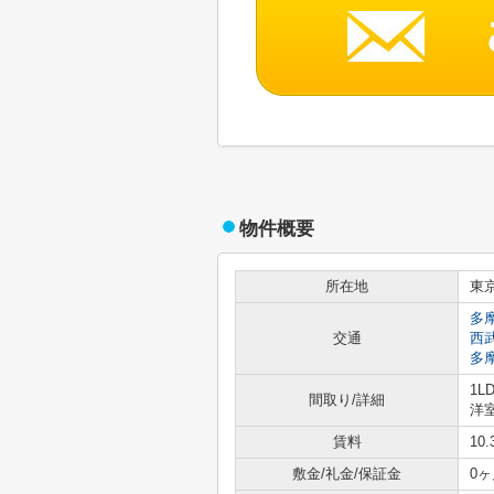
物件概要
所在地
東
多
交通
西
多
1L
間取り/詳細
洋室
賃料
10
敷金/礼金/保証金
0ヶ