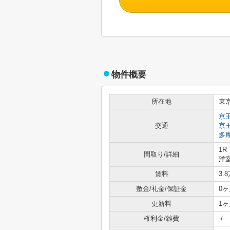
物件概要
所在地
東
京
交通
京
多
1R
間取り/詳細
洋室
賃料
3.
敷金/礼金/保証金
0ヶ
更新料
1ヶ
権利金/雑費
-/-