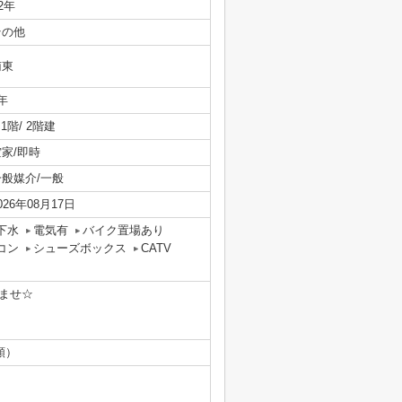
/2年
その他
南東
年
/ 1階/ 2階建
空家/即時
一般媒介/一般
026年08月17日
下水
電気有
バイク置場あり
コン
シューズボックス
CATV
ませ☆
額）