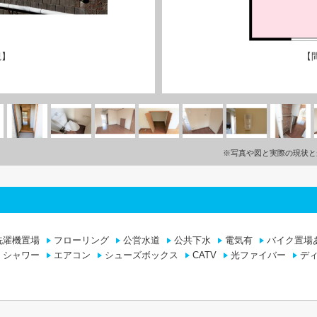
観】
【
※写真や図と実際の現状と
洗濯機置場
フローリング
公営水道
公共下水
電気有
バイク置場
シャワー
エアコン
シューズボックス
CATV
光ファイバー
デ