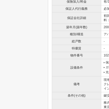
保険加入/料金
有/
保証人代行義務
必
初
保証会社詳細
料
築年月(築年数)
20
種別/構造
ア
総戸数
-
特優賃
-
物件番号
102
保
ガ
設備条件
光
現
備考
ク
イ
条件(その他)
鍵交
株
東