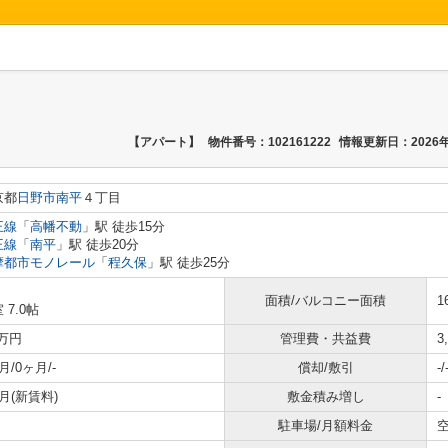
【アパート】
物件番号：102161222
情報更新日：2026年
京都
日野市
南平
４丁目
王線
「
高幡不動
」駅 徒歩15分
王線
「
南平
」駅 徒歩20分
摩都市モノレール
「
程久保
」駅 徒歩25分
面積/バルコニー面積
1
 7.0帖
8万円
管理費・共益費
3
月/0ヶ月/-
償却/敷引
-/
月(新賃料)
敷金積み増し
-
駐車場/月額料金
空