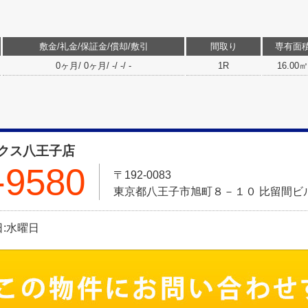
敷金/礼金/保証金/償却/敷引
間取り
専有面
0ヶ月/ 0ヶ月/ -/ -/ -
1R
16.00㎡
クス八王子店
-9580
〒192-0083
東京都八王子市旭町８－１０ 比留間ビル
休日:水曜日