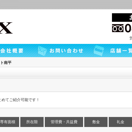
ト南平
とめてご紹介可能です！
専有面積
所在階
管理費・共益費
敷金
礼金