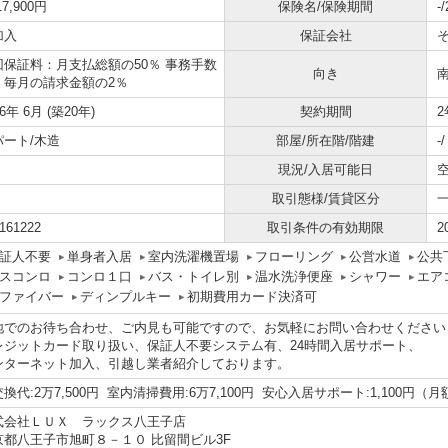
17,900円
保険名/保険期間
-
加入
保証会社
回保証料：月支払総額の50％ 事務手数
向き
：毎月の請求金額の2％
06年 6月 (築20年)
契約期間
2
パート/木造
部屋/所在階/階建
-
現況/入居可能日
取引態様/賃貸区分
161222
取引条件の有効期限
2
証人不要
単身者入居
室内洗濯機置場
フローリング
公営水道
公共
スコンロ
コンロ１口
バス・トイレ別
温水洗浄便座
シャワー
エア
ファイバー
ディンプルキー
初期費用カード決済可
地でのお待ち合わせ、ご内見も可能ですので、お気軽にお問い合わせください
レジットカード取り扱い、保証人不要システム有、24時間入居サポート、
ンターネット加入、引越し業者紹介しております。
換代:2万7,500円 室内清掃費用:6万7,100円 安心入居サポート:1,100円（月
式会社ＬＵＸ ラックス八王子店
京都八王子市旭町８－１０ 比留間ビル3F