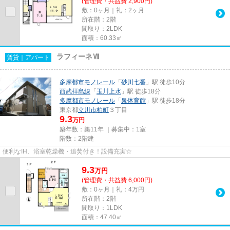
(管理費・共益費 2,900円)
敷：0ヶ月｜礼：2ヶ月
所在階：2階
間取り：2LDK
面積：60.33㎡
ラフィーネⅦ
賃貸｜アパート
多摩都市モノレール
「
砂川七番
」駅 徒歩10分
西武拝島線
「
玉川上水
」駅 徒歩18分
多摩都市モノレール
「
泉体育館
」駅 徒歩18分
東京都
立川市
柏町
３丁目
9.3
万円
築年数：築11年 ｜募集中：
1室
階数：2階建
便利なIH、浴室乾燥機・追焚付き！設備充実☆
9.3
万
円
(管理費・共益費 6,000円)
敷：0ヶ月｜礼：4万円
所在階：2階
間取り：1LDK
面積：47.40㎡