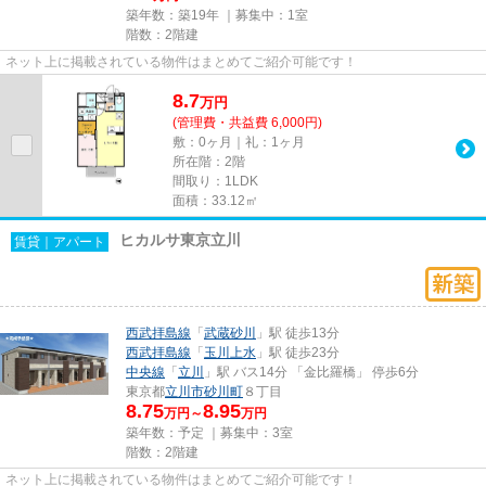
築年数：築19年 ｜募集中：
1室
階数：2階建
ネット上に掲載されている物件はまとめてご紹介可能です！
8.7
万
円
(管理費・共益費 6,000円)
敷：0ヶ月｜礼：1ヶ月
所在階：2階
間取り：1LDK
面積：33.12㎡
ヒカルサ東京立川
賃貸｜アパート
西武拝島線
「
武蔵砂川
」駅 徒歩13分
西武拝島線
「
玉川上水
」駅 徒歩23分
中央線
「
立川
」駅 バス14分 「金比羅橋」 停歩6分
東京都
立川市
砂川町
８丁目
8.75
8.95
万円～
万円
築年数：予定 ｜募集中：
3室
階数：2階建
ネット上に掲載されている物件はまとめてご紹介可能です！