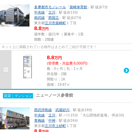
多摩都市モノレール
「
柴崎体育館
」駅 徒歩7分
中央線
「
立川
」駅 徒歩13分
南武線
「
西国立
」駅 徒歩27分
東京都
立川市
柴崎町
１丁目
8.8
万円
築年数：築21年 ｜募集中：
1室
階数：2階建
ネット上に掲載されている物件はまとめてご紹介可能です！
8.8
万
円
(管理費・共益費 6,000円)
敷：0ヶ月｜礼：1ヶ月
所在階：2階
間取り：1K
面積：19.87㎡
ニューノース参番館
賃貸｜マンション
西武拝島線
「
武蔵砂川
」駅 徒歩19分
中央線
「
立川
」駅 バス15分 「大山団地折返場」 停歩3分
青梅線
「
中神
」駅 徒歩24分
東京都
立川市
上砂町
１丁目
8.8
万円