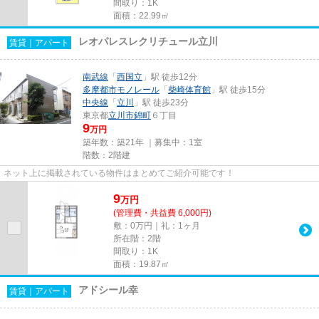
間取り：1K
面積：22.99㎡
レオパレスレクリチュール立川
賃貸｜アパート
南武線
「
西国立
」駅 徒歩12分
多摩都市モノレール
「
柴崎体育館
」駅 徒歩15分
中央線
「
立川
」駅 徒歩23分
東京都
立川市
錦町
６丁目
9
万円
築年数：築21年 ｜募集中：
1室
階数：2階建
ネット上に掲載されている物件はまとめてご紹介可能です！
9
万
円
(管理費・共益費 6,000円)
敷：0万円｜礼：1ヶ月
所在階：2階
間取り：1K
面積：19.87㎡
アドシール幸
賃貸｜アパート