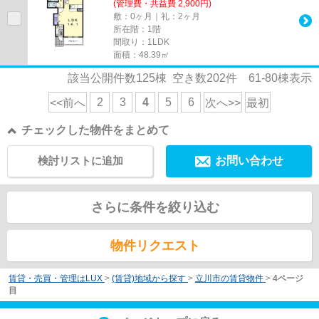
(管理費・共益費 2,900円)
敷：0ヶ月｜礼：2ヶ月
所在階：1階
間取り：1LDK
面積：48.39㎡
該当公開件数
125
棟 空き数
202
件
61-80
棟表示
2
3
4
5
6
<<前へ
次へ>>
最初
チェックした物件をまとめて
検討リストに追加
お問い合わせ
さらに条件を絞り込む
物件リクエスト
賃貸・売買・管理はLUX
>
(賃貸)地域から探す
>
立川市の賃貸物件
>
4ページ
目