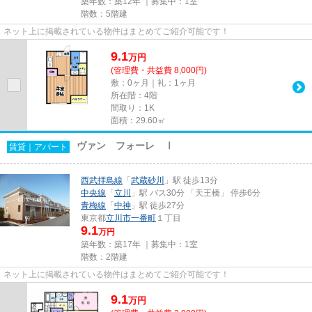
築年数：築12年 ｜募集中：
1室
階数：5階建
ネット上に掲載されている物件はまとめてご紹介可能です！
9.1
万
円
(管理費・共益費 8,000円)
敷：0ヶ月｜礼：1ヶ月
所在階：4階
間取り：1K
面積：29.60㎡
ヴァン フォーレ Ⅰ
賃貸｜アパート
西武拝島線
「
武蔵砂川
」駅 徒歩13分
中央線
「
立川
」駅 バス30分 「天王橋」 停歩6分
青梅線
「
中神
」駅 徒歩27分
東京都
立川市
一番町
１丁目
9.1
万円
築年数：築17年 ｜募集中：
1室
階数：2階建
ネット上に掲載されている物件はまとめてご紹介可能です！
9.1
万
円