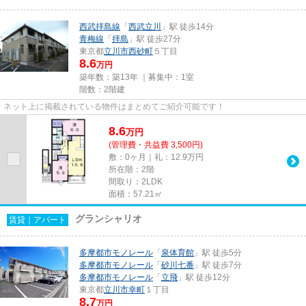
西武拝島線
「
西武立川
」駅 徒歩14分
青梅線
「
拝島
」駅 徒歩27分
東京都
立川市
西砂町
５丁目
8.6
万円
築年数：築13年 ｜募集中：
1室
階数：2階建
ネット上に掲載されている物件はまとめてご紹介可能です！
8.6
万
円
(管理費・共益費 3,500円)
敷：0ヶ月｜礼：12.9万円
所在階：2階
間取り：2LDK
面積：57.21㎡
グランシャリオ
賃貸｜アパート
多摩都市モノレール
「
泉体育館
」駅 徒歩5分
多摩都市モノレール
「
砂川七番
」駅 徒歩7分
多摩都市モノレール
「
立飛
」駅 徒歩12分
東京都
立川市
幸町
１丁目
8.7
万円