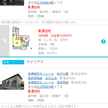
東京都
立川市
砂川町
４丁目
8.9
万円
築年数：築30年 ｜募集中：
1室
階数：3階建
角部屋は隣室が一つ少ない分、生活騒音の悩みが減ります。
8.9
万
円
(管理費・共益費 6,000円)
敷：1ヶ月｜礼：9万円
所在階：3階
間取り：2LDK
面積：54.27㎡
ラクリアス
賃貸｜アパート
多摩都市モノレール
「
砂川七番
」駅 徒歩16分
西武拝島線
「
玉川上水
」駅 徒歩13分
多摩都市モノレール
「
泉体育館
」駅 徒歩23分
東京都
立川市
砂川町
６丁目
8.9
万円
築年数：築21年 ｜募集中：
1室
階数：2階建
ネット上に掲載されている物件はまとめてご紹介可能です！