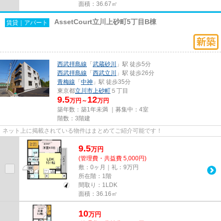
面積：36.67㎡
AssetCourt立川上砂町5丁目B棟
賃貸｜アパート
西武拝島線
「
武蔵砂川
」駅 徒歩5分
西武拝島線
「
西武立川
」駅 徒歩26分
青梅線
「
中神
」駅 徒歩35分
東京都
立川市
上砂町
５丁目
9.5
12
万円～
万円
築年数：築1年未満 ｜募集中：
4室
階数：3階建
ネット上に掲載されている物件はまとめてご紹介可能です！
9.5
万
円
(管理費・共益費 5,000円)
敷：0ヶ月｜礼：9万円
所在階：1階
間取り：1LDK
面積：36.16㎡
10
万
円