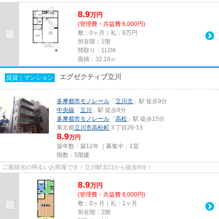
8.9
万
円
(管理費・共益費 6,000円)
敷：0ヶ月｜礼：9万円
所在階：1階
間取り：1LDK
面積：32.18㎡
エグゼクティブ立川
賃貸｜マンション
多摩都市モノレール
「
立川北
」駅 徒歩9分
中央線
「
立川
」駅 徒歩9分
多摩都市モノレール
「
高松
」駅 徒歩15分
東京都
立川市
高松町
３丁目26-13
8.9
万円
築年数：築12年 ｜募集中：
1室
階数：5階建
二面採光の明るいお部屋です！立川駅北口から徒歩9分！
8.9
万
円
(管理費・共益費 8,000円)
敷：0ヶ月｜礼：1ヶ月
所在階：2階