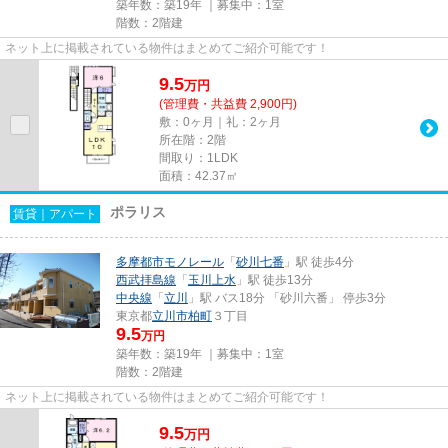
築年数：築19年 ｜募集中：
1室
階数：2階建
ネット上に掲載されている物件はまとめてご紹介可能です！
9.5
万
円
(管理費・共益費 2,900円)
敷：0ヶ月｜礼：2ヶ月
所在階：2階
間取り：1LDK
面積：42.37㎡
ポラリス
賃貸｜アパート
多摩都市モノレール
「
砂川七番
」駅 徒歩4分
西武拝島線
「
玉川上水
」駅 徒歩13分
中央線
「
立川
」駅 バス18分 「砂川六番」 停歩3分
東京都
立川市
柏町
３丁目
9.5
万円
築年数：築19年 ｜募集中：
1室
階数：2階建
ネット上に掲載されている物件はまとめてご紹介可能です！
9.5
万
円