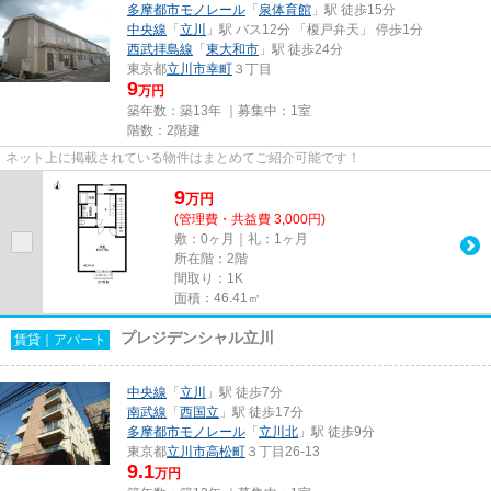
多摩都市モノレール
「
泉体育館
」駅 徒歩15分
中央線
「
立川
」駅 バス12分 「榎戸弁天」 停歩1分
西武拝島線
「
東大和市
」駅 徒歩24分
東京都
立川市
幸町
３丁目
9
万円
築年数：築13年 ｜募集中：
1室
階数：2階建
ネット上に掲載されている物件はまとめてご紹介可能です！
9
万
円
(管理費・共益費 3,000円)
敷：0ヶ月｜礼：1ヶ月
所在階：2階
間取り：1K
面積：46.41㎡
プレジデンシャル立川
賃貸｜アパート
中央線
「
立川
」駅 徒歩7分
南武線
「
西国立
」駅 徒歩17分
多摩都市モノレール
「
立川北
」駅 徒歩9分
東京都
立川市
高松町
３丁目26-13
9.1
万円