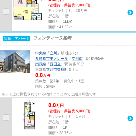
(管理費・共益費 7,000円)
敷：0ヶ月｜礼：10万円
所在階：1階
間取り：1LDK
面積：41.23㎡
フォンティーヌ柴崎
賃貸｜アパート
中央線
「
立川
」駅 徒歩7分
多摩都市モノレール
「
立川南
」駅 徒歩5分
南武線
「
西国立
」駅 徒歩20分
東京都
立川市
柴崎町
３丁目
8.8
万円
築年数：築7年 ｜募集中：
1室
階数：3階建
ネット上に掲載されている物件はまとめてご紹介可能です！
8.8
万
円
(管理費・共益費 5,000円)
敷：0ヶ月｜礼：1ヶ月
所在階：1階
間取り：1K
面積：28.75㎡