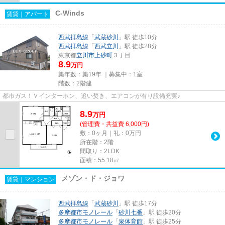
C-Winds
賃貸｜アパート
西武拝島線
「
武蔵砂川
」駅 徒歩10分
西武拝島線
「
西武立川
」駅 徒歩28分
東京都
立川市
上砂町
３丁目
8.9
万円
築年数：築19年 ｜募集中：
1室
階数：2階建
都市ガス！Ｖインターホン、追い焚き、エアコンが有り設備充実♪
8.9
万
円
(管理費・共益費 6,000円)
敷：0ヶ月｜礼：0万円
所在階：2階
間取り：2LDK
面積：55.18㎡
メゾン・ド・ジョワ
賃貸｜マンション
西武拝島線
「
武蔵砂川
」駅 徒歩17分
多摩都市モノレール
「
砂川七番
」駅 徒歩20分
多摩都市モノレール
「
泉体育館
」駅 徒歩25分