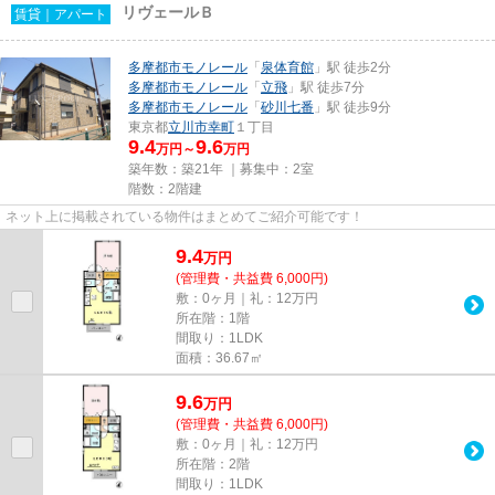
リヴェールＢ
賃貸｜アパート
多摩都市モノレール
「
泉体育館
」駅 徒歩2分
多摩都市モノレール
「
立飛
」駅 徒歩7分
多摩都市モノレール
「
砂川七番
」駅 徒歩9分
東京都
立川市
幸町
１丁目
9.4
9.6
万円～
万円
築年数：築21年 ｜募集中：
2室
階数：2階建
ネット上に掲載されている物件はまとめてご紹介可能です！
9.4
万
円
(管理費・共益費 6,000円)
敷：0ヶ月｜礼：12万円
所在階：1階
間取り：1LDK
面積：36.67㎡
9.6
万
円
(管理費・共益費 6,000円)
敷：0ヶ月｜礼：12万円
所在階：2階
間取り：1LDK