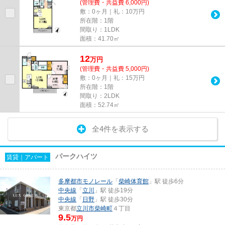
(管理費・共益費 6,000円)
敷：0ヶ月｜礼：10万円
所在階：1階
間取り：1LDK
面積：41.70㎡
12
万
円
(管理費・共益費 5,000円)
敷：0ヶ月｜礼：15万円
所在階：1階
間取り：2LDK
面積：52.74㎡
全4件を表示する
パークハイツ
賃貸｜アパート
多摩都市モノレール
「
柴崎体育館
」駅 徒歩6分
中央線
「
立川
」駅 徒歩19分
中央線
「
日野
」駅 徒歩30分
東京都
立川市
柴崎町
４丁目
9.5
万円