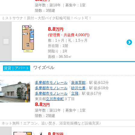
築年数：築18年 ｜募集中：
1室
階数：3階建
ミストサウナ！原付～大型バイク駐輪可能！ペット可！
8.8
万
円
(管理費・共益費 4,000円)
敷：1ヶ月｜礼：1.5ヶ月
所在階：1階
間取り：1R
面積：36.50㎡
ワイズベル
賃貸｜アパート
多摩都市モノレール
「
泉体育館
」駅 徒歩12分
多摩都市モノレール
「
砂川七番
」駅 徒歩18分
多摩都市モノレール
「
立飛
」駅 徒歩17分
東京都
立川市
幸町
３丁目
8.8
万円
築年数：築11年 ｜募集中：
1室
階数：2階建
ネット無料！エアコン、追い焚き、浴室乾燥機など設備充実♪
8.8
万
円