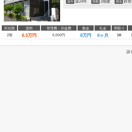
築24年
2階建
鉄骨
築年
階数
構造
所在階
賃料
管理費・共益費
敷金
礼金
間取り
6.3
万円
0万円
0ヶ月
2階
6,000円
1K
該