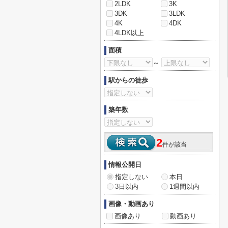
2LDK
3K
3DK
3LDK
4K
4DK
4LDK以上
面積
～
駅からの徒歩
築年数
2
件が該当
情報公開日
指定しない
本日
3日以内
1週間以内
画像・動画あり
画像あり
動画あり