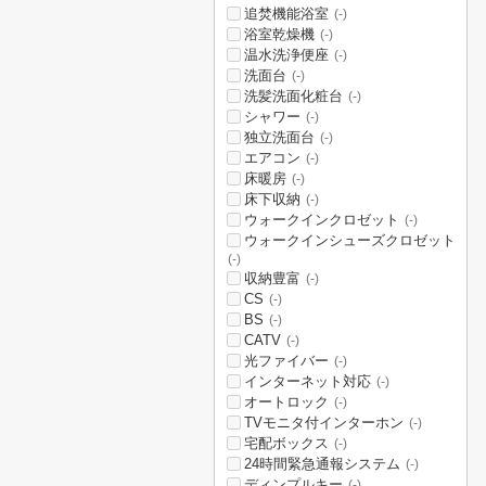
追焚機能浴室
(-)
浴室乾燥機
(-)
温水洗浄便座
(-)
洗面台
(-)
洗髪洗面化粧台
(-)
シャワー
(-)
独立洗面台
(-)
エアコン
(-)
床暖房
(-)
床下収納
(-)
ウォークインクロゼット
(-)
ウォークインシューズクロゼット
(-)
収納豊富
(-)
CS
(-)
BS
(-)
CATV
(-)
光ファイバー
(-)
インターネット対応
(-)
オートロック
(-)
TVモニタ付インターホン
(-)
宅配ボックス
(-)
24時間緊急通報システム
(-)
ディンプルキー
(-)