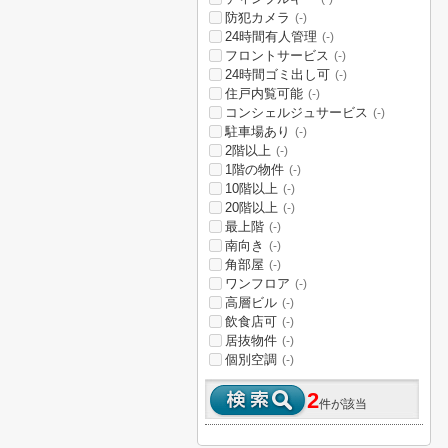
防犯カメラ
(-)
24時間有人管理
(-)
フロントサービス
(-)
24時間ゴミ出し可
(-)
住戸内覧可能
(-)
コンシェルジュサービス
(-)
駐車場あり
(-)
2階以上
(-)
1階の物件
(-)
10階以上
(-)
20階以上
(-)
最上階
(-)
南向き
(-)
角部屋
(-)
ワンフロア
(-)
高層ビル
(-)
飲食店可
(-)
居抜物件
(-)
個別空調
(-)
2
件が該当