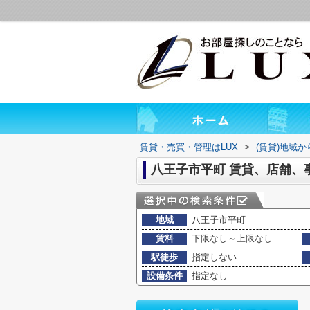
賃貸・売買・管理はLUX
>
(賃貸)地域
八王子市平町 賃貸、店舗、
地域
八王子市平町
賃料
下限なし～上限なし
駅徒歩
指定しない
設備条件
指定なし