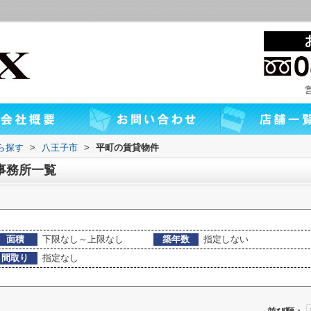
から探す
>
八王子市
>
平町の賃貸物件
事務所一覧
面積
下限なし～上限なし
築年数
指定しない
間取り
指定なし