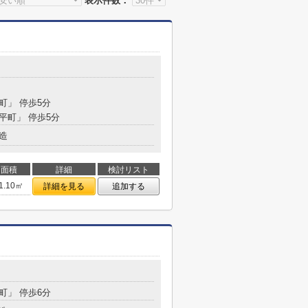
表示件数：
平町」 停歩5分
「平町」 停歩5分
造
面積
詳細
検討リスト
1.10㎡
詳細を見る
追加する
平町」 停歩6分