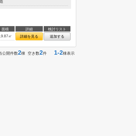
造
面積
詳細
検討リスト
19.87㎡
詳細を見る
追加する
2
2
1-2
当公開件数
棟 空き数
件
棟表示