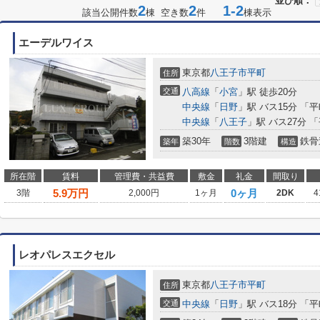
並び順：
2
2
1-2
該当公開件数
棟 空き数
件
棟表示
エーデルワイス
東京都
八王子市
平町
住所
交通
八高線
「
小宮
」駅 徒歩20分
中央線
「
日野
」駅 バス15分 「
中央線
「
八王子
」駅 バス27分 
築30年
3階建
鉄骨
築年
階数
構造
所在階
賃料
管理費・共益費
敷金
礼金
間取り
5.9
万円
0ヶ月
3階
2,000円
1ヶ月
2DK
4
レオパレスエクセル
東京都
八王子市
平町
住所
交通
中央線
「
日野
」駅 バス18分 「