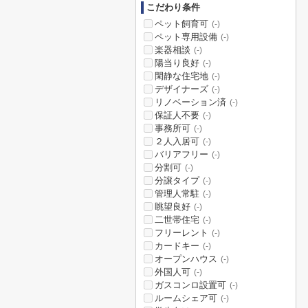
こだわり条件
ペット飼育可
(-)
ペット専用設備
(-)
楽器相談
(-)
陽当り良好
(-)
閑静な住宅地
(-)
デザイナーズ
(-)
リノベーション済
(-)
保証人不要
(-)
事務所可
(-)
２人入居可
(-)
バリアフリー
(-)
分割可
(-)
分譲タイプ
(-)
管理人常駐
(-)
眺望良好
(-)
二世帯住宅
(-)
フリーレント
(-)
カードキー
(-)
オープンハウス
(-)
外国人可
(-)
ガスコンロ設置可
(-)
ルームシェア可
(-)