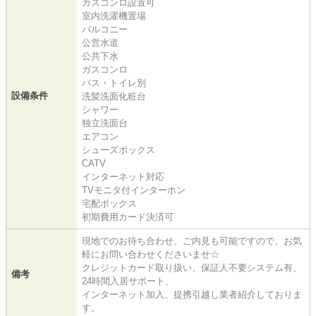
ガスコンロ設置可
室内洗濯機置場
バルコニー
公営水道
公共下水
ガスコンロ
バス・トイレ別
設備条件
洗髪洗面化粧台
シャワー
独立洗面台
エアコン
シューズボックス
CATV
インターネット対応
TVモニタ付インターホン
宅配ボックス
初期費用カード決済可
現地でのお待ち合わせ、ご内見も可能ですので、お気
軽にお問い合わせくださいませ☆
クレジットカード取り扱い、保証人不要システム有、
備考
24時間入居サポート、
インターネット加入、提携引越し業者紹介しておりま
す。