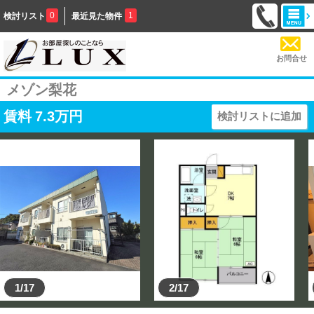
0
1
検討リスト
最近見た物件
お問合せ
メゾン梨花
賃料
7.3
万円
検討リストに追加
1/17
2/17