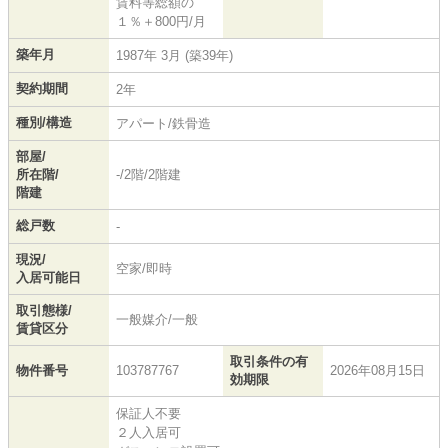
賃料等総額の
１％＋800円/月
築年月
1987年 3月 (築39年)
契約期間
2年
種別/構造
アパート/鉄骨造
部屋/
所在階/
-/2階/2階建
階建
総戸数
-
現況/
空家/即時
入居可能日
取引態様/
一般媒介/一般
賃貸区分
取引条件の有
物件番号
103787767
2026年08月15日
効期限
保証人不要
２人入居可