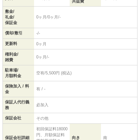
共益費
敷金/
礼金/
0ヶ月/0ヶ月/-
保証金
償却/敷引
-/-
更新料
0ヶ月
権利金/
0ヶ月/-
雑費
駐車場/
空有/5,500円 (税込)
月額料金
保険加入 / 料
有 / -
金
保証人代行義
必加入
務
保証会社
その他
初回保証料18000
円、月額保証料
保証会社詳細
向き
南