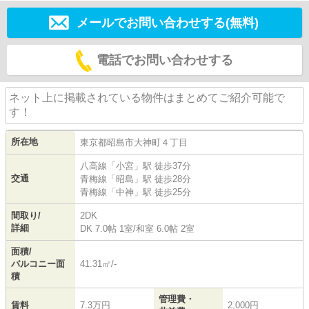
メールでお問い合わせする(無料)
電話でお問い合わせする
ネット上に掲載されている物件はまとめてご紹介可能で
す！
所在地
東京都
昭島市
大神町
４丁目
八高線
「
小宮
」駅 徒歩37分
交通
青梅線
「
昭島
」駅 徒歩28分
青梅線
「
中神
」駅 徒歩25分
間取り/
2DK
詳細
DK 7.0帖 1室
/
和室 6.0帖 2室
面積/
バルコニー面
41.31㎡/-
積
管理費・
賃料
7.3万円
2,000円