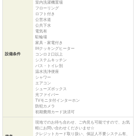
室内洗濯機置場
フローリング
ロフト付き
公営水道
公共下水
電気有
駐輪場
家具・家電付き
IHクッキングヒーター
設備条件
コンロ２口以上
システムキッチン
バス・トイレ別
温水洗浄便座
シャワー
エアコン
シューズボックス
光ファイバー
TVモニタ付インターホン
防犯カメラ
初期費用カード決済可
現地でのお待ち合わせ、ご内見も可能ですので、お気
軽にお問い合わせくださいませ☆
クレジットカード取り扱い、保証人不要システム有、