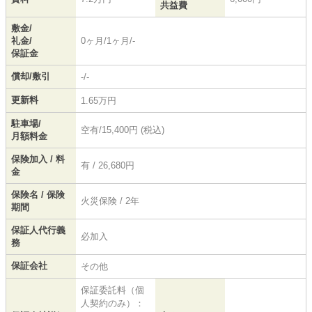
共益費
敷金/
礼金/
0ヶ月/1ヶ月/-
保証金
償却/敷引
-/-
更新料
1.65万円
駐車場/
空有/15,400円 (税込)
月額料金
保険加入 / 料
有 / 26,680円
金
保険名 / 保険
火災保険 / 2年
期間
保証人代行義
必加入
務
保証会社
その他
保証委託料（個
人契約のみ）：