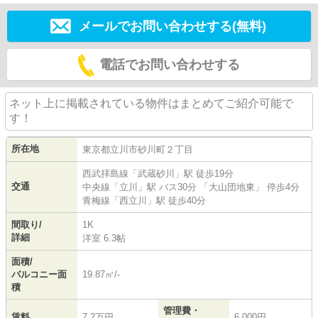
メールでお問い合わせする(無料)
電話でお問い合わせする
ネット上に掲載されている物件はまとめてご紹介可能で
す！
所在地
東京都
立川市
砂川町
２丁目
西武拝島線
「
武蔵砂川
」駅 徒歩19分
交通
中央線
「
立川
」駅 バス30分 「大山団地東」 停歩4分
青梅線
「
西立川
」駅 徒歩40分
間取り/
1K
詳細
洋室 6.3帖
面積/
バルコニー面
19.87㎡/-
積
管理費・
賃料
7.2万円
6,000円