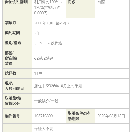
保証会社詳細
向き
利用料の100%～
南西
120%(契約時)/1
0,000円
築年月
2000年 6月 (築26年)
契約期間
2年
種別/構造
アパート/鉄骨造
部屋/
所在階/
-/2階/2階建
階建
総戸数
14戸
現況/
居住中/2026年10月上旬予定
入居可能日
取引態様/
一般媒介/一般
賃貸区分
取引条件の有
物件番号
103716800
2026年08月13日
効期限
保証人不要