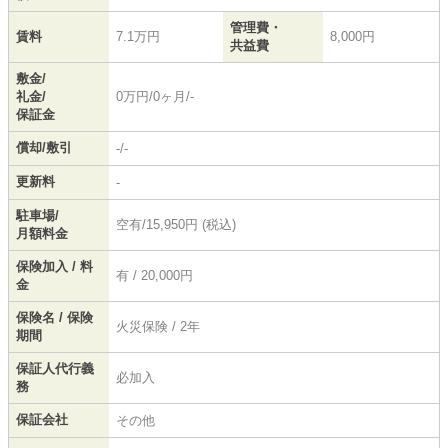
管理費・
賃料
7.1万円
8,000円
共益費
敷金/
礼金/
0万円/0ヶ月/-
保証金
償却/敷引
-/-
更新料
-
駐車場/
空有/15,950円 (税込)
月額料金
保険加入 / 料
有 / 20,000円
金
保険名 / 保険
火災保険 / 2年
期間
保証人代行義
必加入
務
保証会社
その他