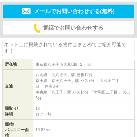
メールでお問い合わせする(無料)
電話でお問い合わせする
ネット上に掲載されている物件はまとめてご紹介可能で
す！
所在地
東京都
八王子市
大和田町
２丁目
八高線
「
北八王子
」駅 徒歩12分
京王線
「
京王八王子
」駅 バス7分 「大和田二丁
交通
目」 停歩3分
中央線
「
八王子
」駅 バス14分 「大和田二丁目」 停歩
3分
間取り/
1K
詳細
ロフト無
面積/
バルコニー面
19.87㎡/-
積