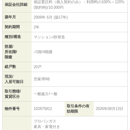
保証委託料（個人契約のみ）：利用料の100%～120%
保証会社詳細
(契約時)/10,000円
築年月
2009年 6月 (築17年)
契約期間
2年
種別/構造
マンション/鉄骨造
部屋/
所在階/
-/1階/4階建
階建
総戸数
20戸
現況/
空家/即時
入居可能日
取引態様/
一般媒介/一般
賃貸区分
取引条件の有
物件番号
102875812
2026年08月13日
効期限
プロパンガス
家具・家電付き