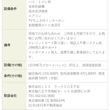
バス・トイレ別
浴室乾燥機
設備条件
温水洗浄便座
エアコン
TVモニタ付インターホン
初期費用カード決済可
現地でのお待ち合わせ、ご内見も可能ですので、お気
軽にお問い合わせくださいませ☆
クレジットカード取り扱い、保証人不要システム有、
備考
24時間入居サポート、
インターネット加入、提携引越し業者紹介しておりま
す。
設備(その他)
LEONET(ブロードバンド)、2F以上、清掃保留部屋
鍵交換代:1万6,500円 室内清掃費用:4万1,800円 環境
条件(その他)
維持費:550円（月額）
株式会社ＬＵＸ ラックス八王子店
東京都八王子市旭町８－１０ 比留間ビル3F
取扱会社
TEL:042-631-9580
東京都知事 (3) 第95014号
(公社)全日本不動産協会