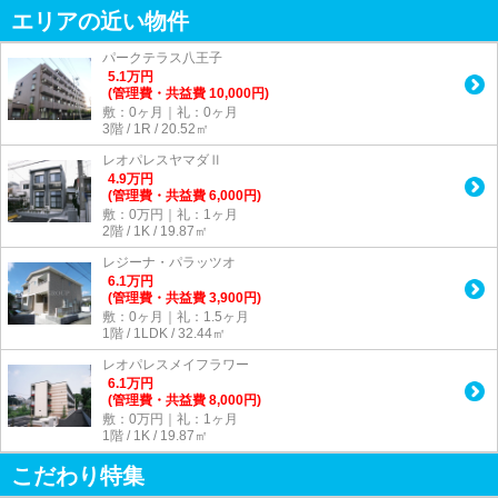
エリアの近い物件
パークテラス八王子
5.1
万
円
(管理費・共益費 10,000円)
敷：0ヶ月｜礼：0ヶ月
3階 / 1R / 20.52㎡
レオパレスヤマダⅡ
4.9
万
円
(管理費・共益費 6,000円)
敷：0万円｜礼：1ヶ月
2階 / 1K / 19.87㎡
レジーナ・パラッツオ
6.1
万
円
(管理費・共益費 3,900円)
敷：0ヶ月｜礼：1.5ヶ月
1階 / 1LDK / 32.44㎡
レオパレスメイフラワー
6.1
万
円
(管理費・共益費 8,000円)
敷：0万円｜礼：1ヶ月
1階 / 1K / 19.87㎡
こだわり特集