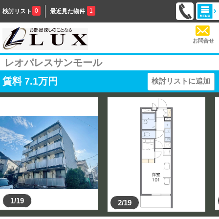
0
1
検討リスト
最近見た物件
お問合せ
レオパレスサンモール
賃料
7.1
万円
検討リストに追加
1/19
2/19