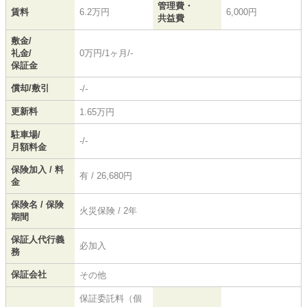
管理費・
賃料
6.2万円
6,000円
共益費
敷金/
礼金/
0万円/1ヶ月/-
保証金
償却/敷引
-/-
更新料
1.65万円
駐車場/
-/-
月額料金
保険加入 / 料
有 / 26,680円
金
保険名 / 保険
火災保険 / 2年
期間
保証人代行義
必加入
務
保証会社
その他
保証委託料（個