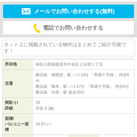
メールでお問い合わせする(無料)
電話でお問い合わせする
ネット上に掲載されている物件はまとめてご紹介可能で
す！
所在地
神奈川県
相模原市中央区
上矢部
１丁目
横浜線
「
相模原
」駅 バス14分 「馬場十字路」 停歩6
分
交通
横浜線
「
橋本
」駅 バス17分 「馬場十字路」 停歩6分
横浜線
「
矢部
」駅 徒歩28分
間取り/
1K
詳細
洋室 6.2帖
面積/
バルコニー面
19.87㎡/-
積