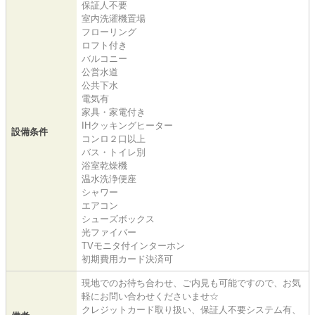
保証人不要
室内洗濯機置場
フローリング
ロフト付き
バルコニー
公営水道
公共下水
電気有
家具・家電付き
IHクッキングヒーター
設備条件
コンロ２口以上
バス・トイレ別
浴室乾燥機
温水洗浄便座
シャワー
エアコン
シューズボックス
光ファイバー
TVモニタ付インターホン
初期費用カード決済可
現地でのお待ち合わせ、ご内見も可能ですので、お気
軽にお問い合わせくださいませ☆
クレジットカード取り扱い、保証人不要システム有、