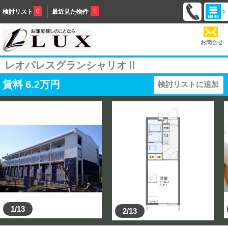
0
1
検討リスト
最近見た物件
お問合せ
レオパレスグランシャリオⅡ
賃料
6.2
万円
検討リストに追加
1/13
2/13