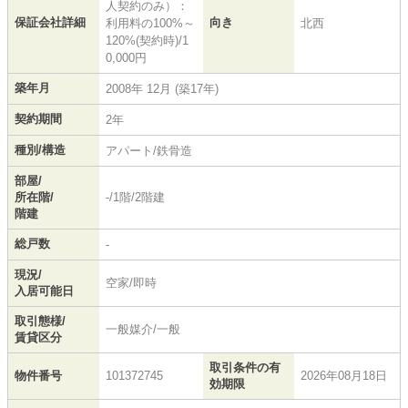
人契約のみ）：
保証会社詳細
向き
利用料の100%～
北西
120%(契約時)/1
0,000円
築年月
2008年 12月 (築17年)
契約期間
2年
種別/構造
アパート/鉄骨造
部屋/
所在階/
-/1階/2階建
階建
総戸数
-
現況/
空家/即時
入居可能日
取引態様/
一般媒介/一般
賃貸区分
取引条件の有
物件番号
101372745
2026年08月18日
効期限