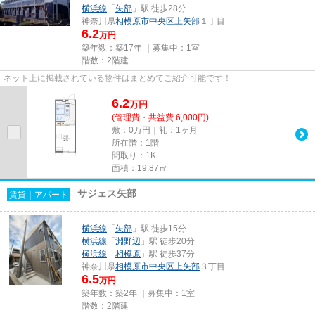
横浜線
「
矢部
」駅 徒歩28分
神奈川県
相模原市中央区
上矢部
１丁目
6.2
万円
築年数：築17年 ｜募集中：
1室
階数：2階建
ネット上に掲載されている物件はまとめてご紹介可能です！
6.2
万
円
(管理費・共益費 6,000円)
敷：0万円｜礼：1ヶ月
所在階：1階
間取り：1K
面積：19.87㎡
サジェス矢部
賃貸｜アパート
横浜線
「
矢部
」駅 徒歩15分
横浜線
「
淵野辺
」駅 徒歩20分
横浜線
「
相模原
」駅 徒歩37分
神奈川県
相模原市中央区
上矢部
３丁目
6.5
万円
築年数：築2年 ｜募集中：
1室
階数：2階建