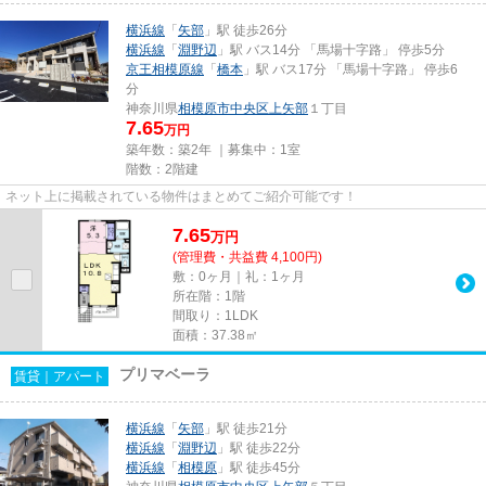
横浜線
「
矢部
」駅 徒歩26分
横浜線
「
淵野辺
」駅 バス14分 「馬場十字路」 停歩5分
京王相模原線
「
橋本
」駅 バス17分 「馬場十字路」 停歩6
分
神奈川県
相模原市中央区
上矢部
１丁目
7.65
万円
築年数：築2年 ｜募集中：
1室
階数：2階建
ネット上に掲載されている物件はまとめてご紹介可能です！
7.65
万
円
(管理費・共益費 4,100円)
敷：0ヶ月｜礼：1ヶ月
所在階：1階
間取り：1LDK
面積：37.38㎡
プリマベーラ
賃貸｜アパート
横浜線
「
矢部
」駅 徒歩21分
横浜線
「
淵野辺
」駅 徒歩22分
横浜線
「
相模原
」駅 徒歩45分