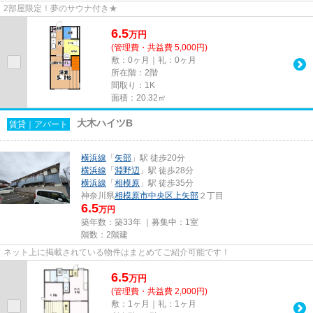
2部屋限定！夢のサウナ付き★
6.5
万
円
(管理費・共益費 5,000円)
敷：0ヶ月｜礼：0ヶ月
所在階：2階
間取り：1K
面積：20.32㎡
大木ハイツB
賃貸｜アパート
横浜線
「
矢部
」駅 徒歩20分
横浜線
「
淵野辺
」駅 徒歩28分
横浜線
「
相模原
」駅 徒歩35分
神奈川県
相模原市中央区
上矢部
２丁目
6.5
万円
築年数：築33年 ｜募集中：
1室
階数：2階建
ネット上に掲載されている物件はまとめてご紹介可能です！
6.5
万
円
(管理費・共益費 2,000円)
敷：1ヶ月｜礼：1ヶ月