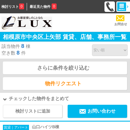
0
0
検討リスト
最近見た物件
お問合せ
相模原市中央区上矢部 賃貸、店舗、事務所一覧
8
該当物件
棟
8
空き数
件
さらに条件を絞り込む
物件リクエスト
チェックした物件をまとめて
検討リストに追加
お問い合わせ
山口ハイツB棟
賃貸｜アパート