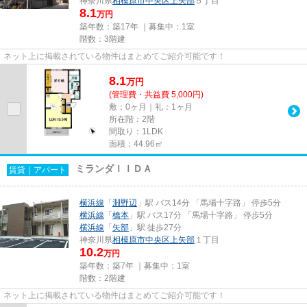
神奈川県
相模原市中央区
上矢部
５丁目
8.1
万円
築年数：築17年 ｜募集中：
1室
階数：3階建
ネット上に掲載されている物件はまとめてご紹介可能です！
8.1
万
円
(管理費・共益費 5,000円)
敷：0ヶ月｜礼：1ヶ月
所在階：2階
間取り：1LDK
面積：44.96㎡
ミランダＩＩＤＡ
賃貸｜アパート
横浜線
「
淵野辺
」駅 バス14分 「馬場十字路」 停歩5分
横浜線
「
橋本
」駅 バス17分 「馬場十字路」 停歩5分
横浜線
「
矢部
」駅 徒歩27分
神奈川県
相模原市中央区
上矢部
１丁目
10.2
万円
築年数：築7年 ｜募集中：
1室
階数：2階建
ネット上に掲載されている物件はまとめてご紹介可能です！