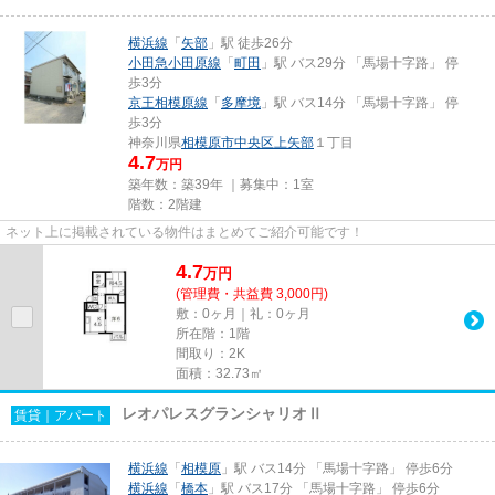
横浜線
「
矢部
」駅 徒歩26分
小田急小田原線
「
町田
」駅 バス29分 「馬場十字路」 停
歩3分
京王相模原線
「
多摩境
」駅 バス14分 「馬場十字路」 停
歩3分
神奈川県
相模原市中央区
上矢部
１丁目
4.7
万円
築年数：築39年 ｜募集中：
1室
階数：2階建
ネット上に掲載されている物件はまとめてご紹介可能です！
4.7
万
円
(管理費・共益費 3,000円)
敷：0ヶ月｜礼：0ヶ月
所在階：1階
間取り：2K
面積：32.73㎡
レオパレスグランシャリオⅡ
賃貸｜アパート
横浜線
「
相模原
」駅 バス14分 「馬場十字路」 停歩6分
横浜線
「
橋本
」駅 バス17分 「馬場十字路」 停歩6分