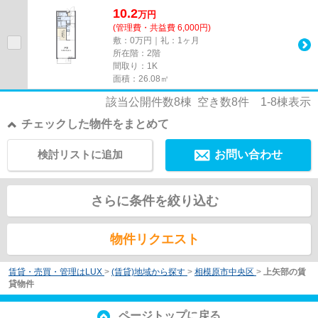
10.2
万
円
(管理費・共益費 6,000円)
敷：0万円｜礼：1ヶ月
所在階：2階
間取り：1K
面積：26.08㎡
該当公開件数
8
棟 空き数
8
件
1-8
棟表示
チェックした物件をまとめて
検討リストに追加
お問い合わせ
さらに条件を絞り込む
物件リクエスト
賃貸・売買・管理はLUX
>
(賃貸)地域から探す
>
相模原市中央区
>
上矢部の賃
貸物件
ページトップに戻る