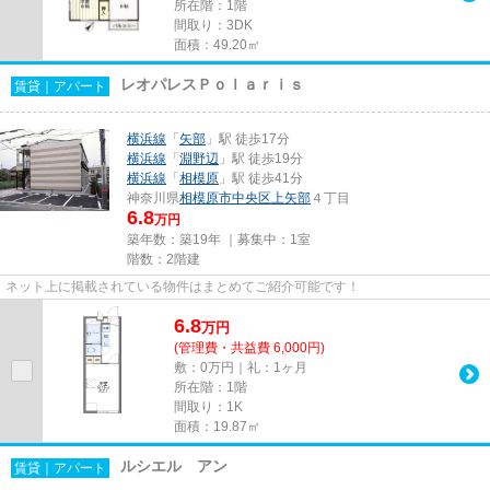
所在階：1階
間取り：3DK
面積：49.20㎡
レオパレスＰｏｌａｒｉｓ
賃貸｜アパート
横浜線
「
矢部
」駅 徒歩17分
横浜線
「
淵野辺
」駅 徒歩19分
横浜線
「
相模原
」駅 徒歩41分
神奈川県
相模原市中央区
上矢部
４丁目
6.8
万円
築年数：築19年 ｜募集中：
1室
階数：2階建
ネット上に掲載されている物件はまとめてご紹介可能です！
6.8
万
円
(管理費・共益費 6,000円)
敷：0万円｜礼：1ヶ月
所在階：1階
間取り：1K
面積：19.87㎡
ルシエル アン
賃貸｜アパート