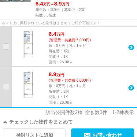
6.4
8.9
万円～
万円
築年数：築9年 ｜募集中：
2室
階数：3階建
ネット上に掲載されている物件はまとめてご紹介可能です！
6.4
万
円
(管理費・共益費 6,000円)
敷：0万円｜礼：1ヶ月
所在階：1階
間取り：1K
面積：26.08㎡
8.9
万
円
(管理費・共益費 6,000円)
敷：0万円｜礼：1ヶ月
所在階：3階
間取り：1K
面積：26.08㎡
該当公開件数
2
棟 空き数
3
件
1-2
棟表示
チェックした物件をまとめて
検討リストに追加
お問い合わせ