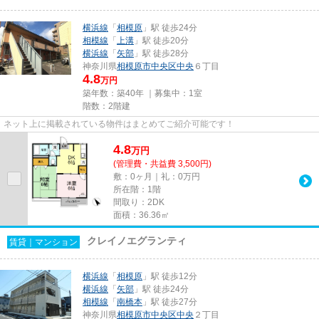
横浜線
「
相模原
」駅 徒歩24分
相模線
「
上溝
」駅 徒歩20分
横浜線
「
矢部
」駅 徒歩28分
神奈川県
相模原市中央区
中央
６丁目
4.8
万円
築年数：築40年 ｜募集中：
1室
階数：2階建
ネット上に掲載されている物件はまとめてご紹介可能です！
4.8
万
円
(管理費・共益費 3,500円)
敷：0ヶ月｜礼：0万円
所在階：1階
間取り：2DK
面積：36.36㎡
クレイノエグランティ
賃貸｜マンション
横浜線
「
相模原
」駅 徒歩12分
横浜線
「
矢部
」駅 徒歩24分
相模線
「
南橋本
」駅 徒歩27分
神奈川県
相模原市中央区
中央
２丁目