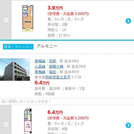
3.9
万
円
(管理費・共益費 3,500円)
敷：0ヶ月｜礼：0ヶ月
所在階：2階
間取り：1K
面積：17.62㎡
アルモニー
賃貸｜マンション
青梅線
「
羽村
」駅 徒歩18分
八高線
「
箱根ケ崎
」駅 徒歩26分
青梅線
「
福生
」駅 徒歩40分
東京都
羽村市
富士見平
２丁目
6.4
万円
築年数：築18年 ｜募集中：
1室
階数：4階建
広い居室にオートロック付き！
6.4
万
円
(管理費・共益費 5,200円)
敷：0ヶ月｜礼：1ヶ月
所在階：4階