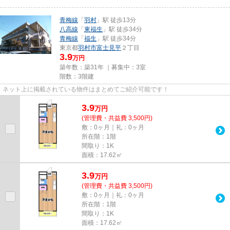
青梅線
「
羽村
」駅 徒歩13分
八高線
「
東福生
」駅 徒歩34分
青梅線
「
福生
」駅 徒歩34分
東京都
羽村市
富士見平
２丁目
3.9
万円
築年数：築31年 ｜募集中：
3室
階数：3階建
ネット上に掲載されている物件はまとめてご紹介可能です！
3.9
万
円
(管理費・共益費 3,500円)
敷：0ヶ月｜礼：0ヶ月
所在階：1階
間取り：1K
面積：17.62㎡
3.9
万
円
(管理費・共益費 3,500円)
敷：0ヶ月｜礼：0ヶ月
所在階：1階
間取り：1K
面積：17.62㎡