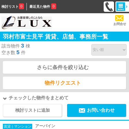
0
0
検討リスト
最近見た物件
お問合せ
羽村市富士見平 賃貸、店舗、事務所一覧
3
該当物件
棟
5
空き数
件
さらに条件を絞り込む
物件リクエスト
チェックした物件をまとめて
検討リストに追加
お問い合わせ
アーバイン
賃貸｜マンション