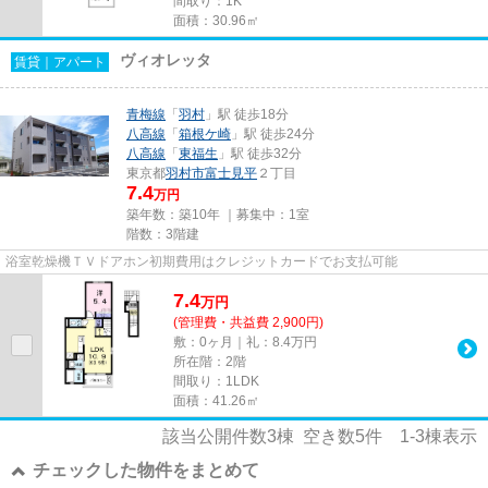
間取り：1K
面積：30.96㎡
ヴィオレッタ
賃貸｜アパート
青梅線
「
羽村
」駅 徒歩18分
八高線
「
箱根ケ崎
」駅 徒歩24分
八高線
「
東福生
」駅 徒歩32分
東京都
羽村市
富士見平
２丁目
7.4
万円
築年数：築10年 ｜募集中：
1室
階数：3階建
浴室乾燥機ＴＶドアホン初期費用はクレジットカードでお支払可能
7.4
万
円
(管理費・共益費 2,900円)
敷：0ヶ月｜礼：8.4万円
所在階：2階
間取り：1LDK
面積：41.26㎡
該当公開件数
3
棟 空き数
5
件
1-3
棟表示
チェックした物件をまとめて