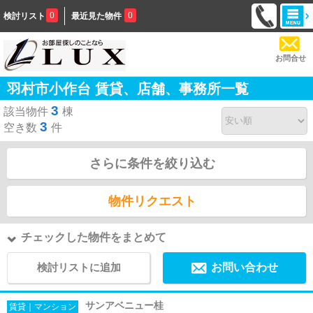
0
0
検討リスト
最近見た物件
お問合せ
羽村市小作台 賃貸、店舗、事務所一覧
3
該当物件
棟
3
空き数
件
さらに条件を絞り込む
物件リクエスト
チェックした物件をまとめて
検討リストに追加
お問い合わせ
サンアベニュー桂
賃貸｜マンション