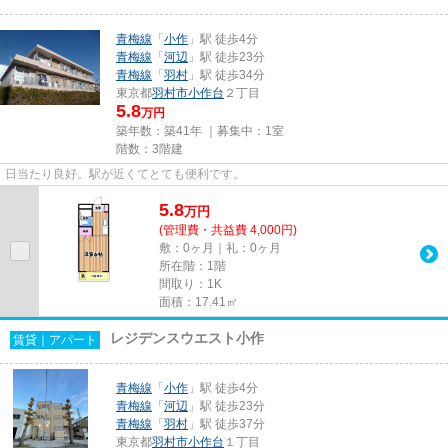
青梅線
「
小作
」駅 徒歩4分
青梅線
「
河辺
」駅 徒歩23分
青梅線
「
羽村
」駅 徒歩34分
東京都
羽村市
小作台
２丁目
5.8
万円
築年数：築41年 ｜募集中：
1室
階数：3階建
日当たり良好。駅が近くてとても便利です。
5.8
万
円
(管理費・共益費 4,000円)
敷：0ヶ月｜礼：0ヶ月
所在階：1階
間取り：1K
面積：17.41㎡
レジデンスウエスト小作
賃貸｜アパート
青梅線
「
小作
」駅 徒歩4分
青梅線
「
河辺
」駅 徒歩23分
青梅線
「
羽村
」駅 徒歩37分
東京都
羽村市
小作台
１丁目