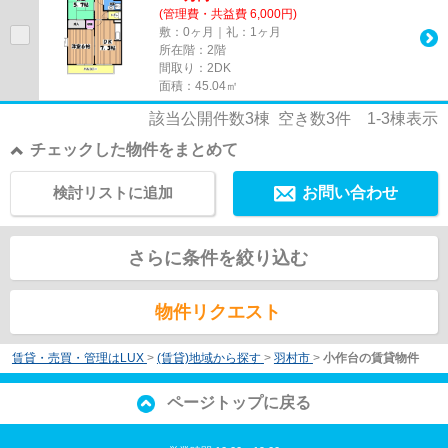
(管理費・共益費 6,000円)
敷：0ヶ月｜礼：1ヶ月
所在階：2階
間取り：2DK
面積：45.04㎡
該当公開件数
3
棟 空き数
3
件
1-3
棟表示
チェックした物件をまとめて
検討リストに追加
お問い合わせ
さらに条件を絞り込む
物件リクエスト
賃貸・売買・管理はLUX
>
(賃貸)地域から探す
>
羽村市
>
小作台の賃貸物件
ページトップに戻る