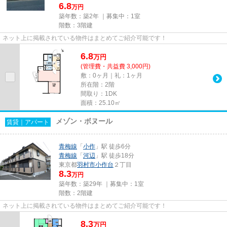
6.8
万円
築年数：築2年 ｜募集中：
1室
階数：3階建
ネット上に掲載されている物件はまとめてご紹介可能です！
6.8
万
円
(管理費・共益費 3,000円)
敷：0ヶ月｜礼：1ヶ月
所在階：2階
間取り：1DK
面積：25.10㎡
メゾン・ボヌール
賃貸｜アパート
青梅線
「
小作
」駅 徒歩6分
青梅線
「
河辺
」駅 徒歩18分
東京都
羽村市
小作台
２丁目
8.3
万円
築年数：築29年 ｜募集中：
1室
階数：2階建
ネット上に掲載されている物件はまとめてご紹介可能です！
8.3
万
円