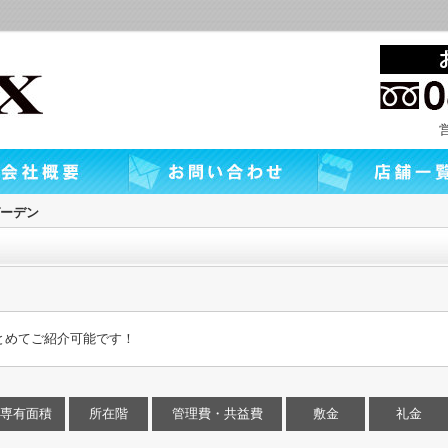
ーデン
とめてご紹介可能です！
専有面積
所在階
管理費・共益費
敷金
礼金