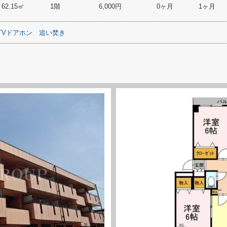
62.15㎡
1階
6,000円
0ヶ月
1ヶ月
TVドアホン
追い焚き