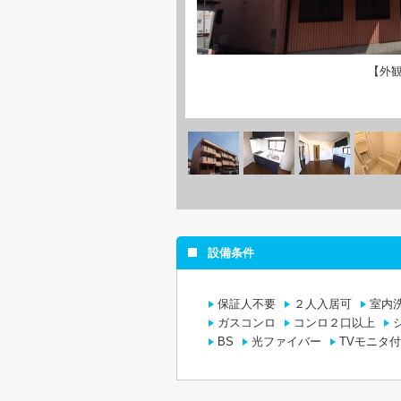
【外
設備条件
保証人不要
２人入居可
室内
ガスコンロ
コンロ２口以上
BS
光ファイバー
TVモニタ