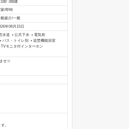
/ 1階/ 3階建
空家/即時
一般媒介/一般
026年08月15日
営水道
公共下水
電気有
バス・トイレ別
追焚機能浴室
TVモニタ付インターホン
ませ☆
ます。