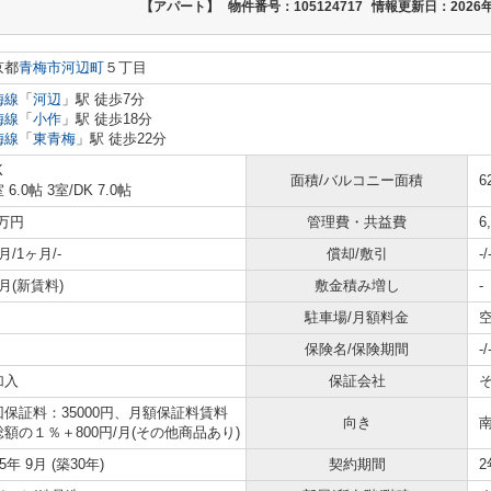
【アパート】
物件番号：105124717
情報更新日：2026年
京都
青梅市
河辺町
５丁目
梅線
「
河辺
」駅 徒歩7分
梅線
「
小作
」駅 徒歩18分
梅線
「
東青梅
」駅 徒歩22分
K
面積/バルコニー面積
6
 6.0帖 3室
/
DK 7.0帖
3万円
管理費・共益費
6
月/1ヶ月/-
償却/敷引
-/
月(新賃料)
敷金積み増し
-
駐車場/月額料金
空
保険名/保険期間
-/
加入
保証会社
回保証料：35000円、月額保証料賃料
向き
額の１％＋800円/月(その他商品あり)
95年 9月 (築30年)
契約期間
2