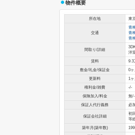
物件概要
所在地
東
青
交通
青
青
3D
間取り/詳細
洋室
賃料
9.
敷金/礼金/保証金
0ヶ
更新料
1ヶ
権利金/雑費
-/-
保険加入/料金
無/-
保証人代行義務
必
初
保証会社詳細
等総
築年月(築年数)
19