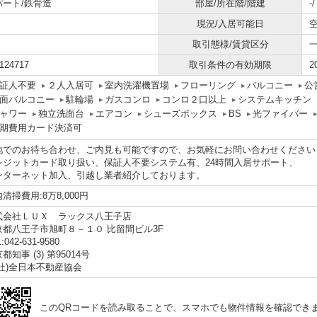
パート/鉄骨造
部屋/所在階/階建
-
現況/入居可能日
取引態様/賃貸区分
124717
取引条件の有効期限
2
証人不要
２人入居可
室内洗濯機置場
フローリング
バルコニー
公
面バルコニー
駐輪場
ガスコンロ
コンロ２口以上
システムキッチン
ャワー
独立洗面台
エアコン
シューズボックス
BS
光ファイバー
期費用カード決済可
地でのお待ち合わせ、ご内見も可能ですので、お気軽にお問い合わせください
レジットカード取り扱い、保証人不要システム有、24時間入居サポート、
ンターネット加入、引越し業者紹介しております。
清掃費用:8万8,000円
式会社ＬＵＸ ラックス八王子店
京都八王子市旭町８－１０ 比留間ビル3F
:042-631-9580
都知事 (3) 第95014号
公社)全日本不動産協会
このQRコードを読み取ることで、スマホでも物件情報を確認でき