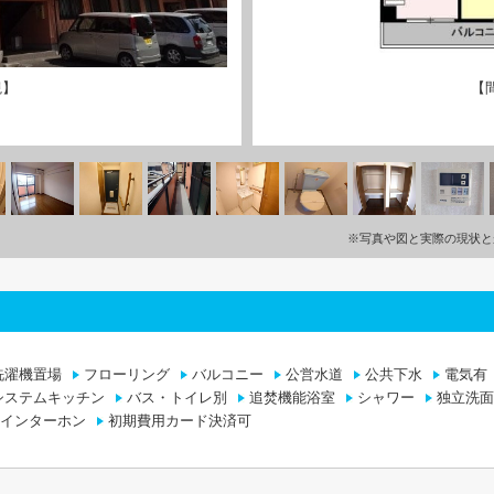
観】
【
※写真や図と実際の現状と
洗濯機置場
フローリング
バルコニー
公営水道
公共下水
電気有
システムキッチン
バス・トイレ別
追焚機能浴室
シャワー
独立洗面
付インターホン
初期費用カード決済可