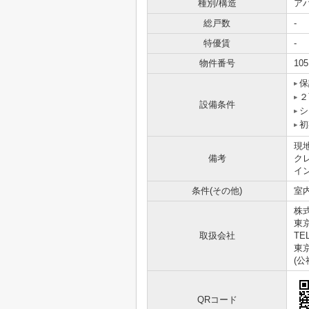
種別/構造
ア
総戸数
-
特優賃
-
物件番号
105
保
２
設備条件
シ
初
現
備考
ク
イ
条件(その他)
室内
株
東
取扱会社
TEL
東京
(
QRコード