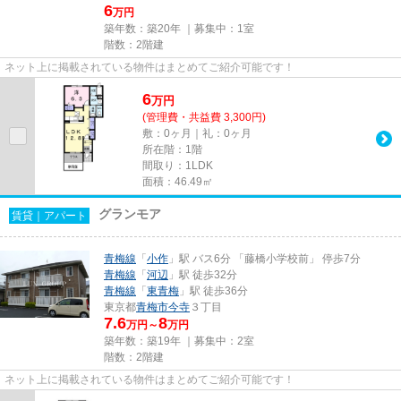
6
万円
築年数：築20年 ｜募集中：
1室
階数：2階建
ネット上に掲載されている物件はまとめてご紹介可能です！
6
万
円
(管理費・共益費 3,300円)
敷：0ヶ月｜礼：0ヶ月
所在階：1階
間取り：1LDK
面積：46.49㎡
グランモア
賃貸｜アパート
青梅線
「
小作
」駅 バス6分 「藤橋小学校前」 停歩7分
青梅線
「
河辺
」駅 徒歩32分
青梅線
「
東青梅
」駅 徒歩36分
東京都
青梅市
今寺
３丁目
7.6
8
万円～
万円
築年数：築19年 ｜募集中：
2室
階数：2階建
ネット上に掲載されている物件はまとめてご紹介可能です！