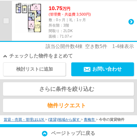
10.75
万
円
(管理費・共益費 3,500円)
敷：0ヶ月｜礼：1ヶ月
所在階：3階
間取り：2LDK
面積：71.07㎡
該当公開件数
4
棟 空き数
5
件
1-4
棟表示
チェックした物件をまとめて
検討リストに追加
お問い合わせ
さらに条件を絞り込む
物件リクエスト
賃貸・売買・管理はLUX
>
(賃貸)地域から探す
>
青梅市
>
今寺の賃貸物件
ページトップに戻る