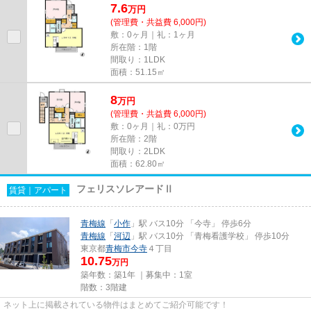
7.6
万
円
(管理費・共益費 6,000円)
敷：0ヶ月｜礼：1ヶ月
所在階：1階
間取り：1LDK
面積：51.15㎡
8
万
円
(管理費・共益費 6,000円)
敷：0ヶ月｜礼：0万円
所在階：2階
間取り：2LDK
面積：62.80㎡
フェリスソレアードⅡ
賃貸｜アパート
青梅線
「
小作
」駅 バス10分 「今寺」 停歩6分
青梅線
「
河辺
」駅 バス10分 「青梅看護学校」 停歩10分
東京都
青梅市
今寺
４丁目
10.75
万円
築年数：築1年 ｜募集中：
1室
階数：3階建
ネット上に掲載されている物件はまとめてご紹介可能です！