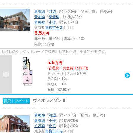
青梅線
「
河辺
」駅 バス5分 「第三小前」 停歩5分
青梅線
「
東青梅
」駅 徒歩29分
青梅線
「
小作
」駅 徒歩40分
東京都
青梅市
今寺
１丁目
5.5
万円
築年数：築19年 ｜募集中：
1室
階数：2階建
お持ちのクレジットカードで諸費用お支払可能。更新料不要です。
5.5
万
円
(管理費・共益費 3,500円)
敷：0ヶ月｜礼：6.5万円
所在階：1階
間取り：1R
面積：32.90㎡
ヴィオラメゾンⅡ
賃貸｜アパート
青梅線
「
河辺
」駅 バス7分 「藤橋」 停歩2分
青梅線
「
小作
」駅 徒歩39分
八高線
「
金子
」駅 徒歩40分
東京都
青梅市
今寺
３丁目