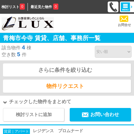
0
0
検討リスト
最近見た物件
お問合せ
青梅市今寺 賃貸、店舗、事務所一覧
4
該当物件
棟
5
空き数
件
さらに条件を絞り込む
物件リクエスト
チェックした物件をまとめて
検討リストに追加
お問い合わせ
レジデンス プロムナード
賃貸｜アパート