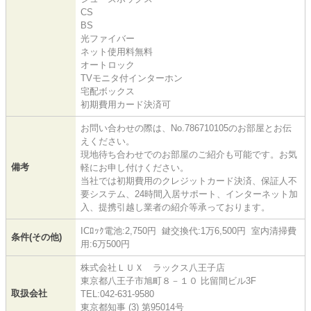
CS
BS
光ファイバー
ネット使用料無料
オートロック
TVモニタ付インターホン
宅配ボックス
初期費用カード決済可
お問い合わせの際は、No.786710105のお部屋とお伝
えください。
現地待ち合わせでのお部屋のご紹介も可能です。お気
備考
軽にお申し付けください。
当社では初期費用のクレジットカード決済、保証人不
要システム、24時間入居サポート、インターネット加
入、提携引越し業者の紹介等承っております。
ICﾛｯｸ電池:2,750円 鍵交換代:1万6,500円 室内清掃費
条件(その他)
用:6万500円
株式会社ＬＵＸ ラックス八王子店
東京都八王子市旭町８－１０ 比留間ビル3F
取扱会社
TEL:042-631-9580
東京都知事 (3) 第95014号