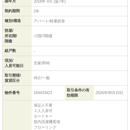
築年月
2018年 9月 (築7年)
契約期間
2年
種別/構造
アパート/軽量鉄骨
部屋/
所在階/
-/1階/3階建
階建
総戸数
-
現況/
空家/即時
入居可能日
取引態様/
仲介/一般
賃貸区分
取引条件の有
物件番号
104433423
2026年08月15日
効期限
保証人不要
２人入居可
カードキー
室内洗濯機置場
フローリング