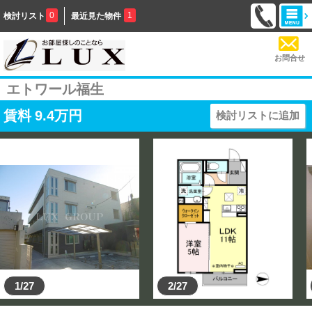
0
1
検討リスト
最近見た物件
お問合せ
エトワール福生
賃料
9.4
万円
検討リストに追加
1/27
2/27