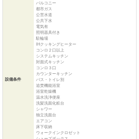
バルコニー
都市ガス
公営水道
公共下水
電気有
照明器具付き
駐輪場
IHクッキングヒーター
コンロ２口以上
システムキッチン
対面式キッチン
コンロ３口
カウンターキッチン
設備条件
バス・トイレ別
追焚機能浴室
浴室乾燥機
温水洗浄便座
洗髪洗面化粧台
シャワー
独立洗面台
エアコン
床下収納
ウォークインクロゼット
シューズボックス