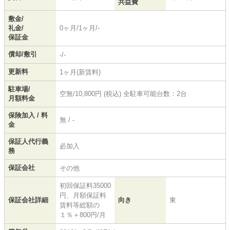
共益費
敷金/
礼金/
0ヶ月/1ヶ月/-
保証金
償却/敷引
-/-
更新料
1ヶ月(新賃料)
駐車場/
空無/10,800円 (税込) 全駐車可能台数：2台
月額料金
保険加入 / 料
無 / -
金
保証人代行義
必加入
務
保証会社
その他
初回保証料35000
円、月額保証料
保証会社詳細
向き
東
賃料等総額の
１％＋800円/月