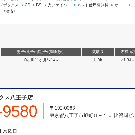
ズボックス
CS
BS
光ファイバー
ネット使用料無料
オートロッ
ード決済可
敷金/礼金/保証金/償却/敷引
間取り
専有面
0ヶ月/ 1ヶ月/ -/ -/ -
1LDK
41.34㎡
クス八王子店
-9580
〒192-0083
東京都八王子市旭町８－１０ 比留間ビル
休日:水曜日