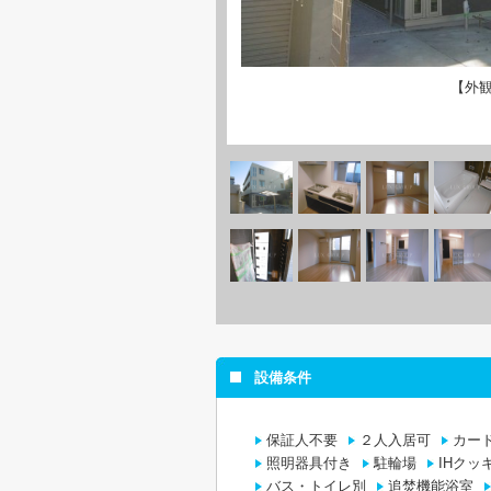
【外
設備条件
保証人不要
２人入居可
カー
照明器具付き
駐輪場
IHクッ
バス・トイレ別
追焚機能浴室