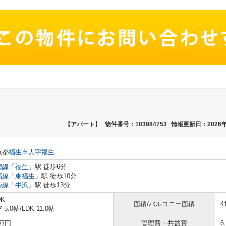
【アパート】
物件番号：103984753
情報更新日：2026年
京都
福生市
大字福生
梅線
「
福生
」駅 徒歩6分
高線
「
東福生
」駅 徒歩10分
梅線
「
牛浜
」駅 徒歩13分
DK
面積/バルコニー面積
4
 5.0帖
/
LDK 11.0帖
4万円
管理費・共益費
6