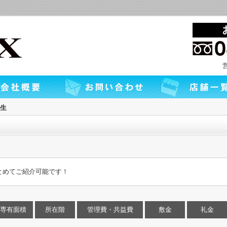
生
とめてご紹介可能です！
専有面積
所在階
管理費・共益費
敷金
礼金