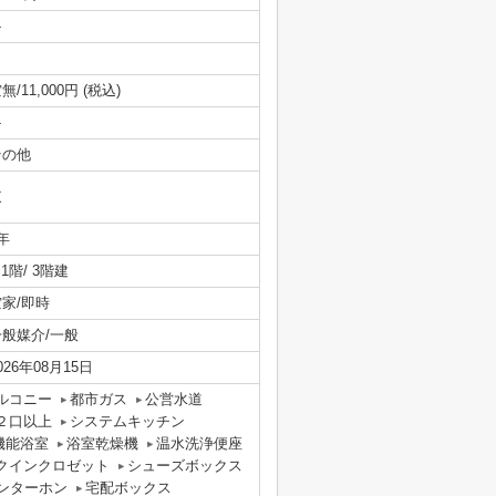
-
無/11,000円 (税込)
-
その他
東
年
/ 1階/ 3階建
空家/即時
一般媒介/一般
026年08月15日
ルコニー
都市ガス
公営水道
２口以上
システムキッチン
機能浴室
浴室乾燥機
温水洗浄便座
クインクロゼット
シューズボックス
ンターホン
宅配ボックス