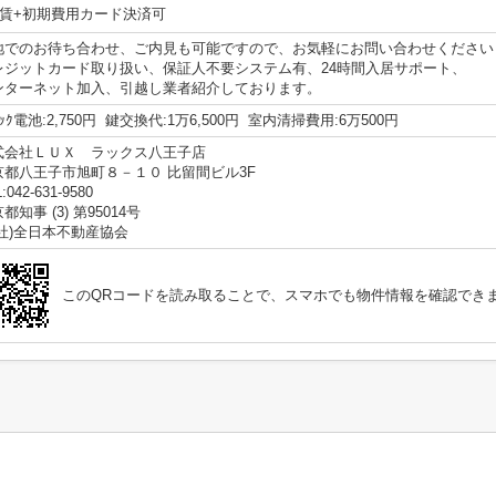
賃+初期費用カード決済可
地でのお待ち合わせ、ご内見も可能ですので、お気軽にお問い合わせください
レジットカード取り扱い、保証人不要システム有、24時間入居サポート、
ンターネット加入、引越し業者紹介しております。
ﾛｯｸ電池:2,750円 鍵交換代:1万6,500円 室内清掃費用:6万500円
式会社ＬＵＸ ラックス八王子店
京都八王子市旭町８－１０ 比留間ビル3F
:042-631-9580
都知事 (3) 第95014号
公社)全日本不動産協会
このQRコードを読み取ることで、スマホでも物件情報を確認でき