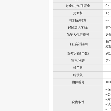
敷金/礼金/保証金
0ヶ
更新料
1ヶ
権利金/雑費
-/-
保険加入/料金
有/-
保証人代行義務
必
初
保証会社詳細
総額
築年月(築年数)
20
種別/構造
ア
総戸数
-
特優賃
-
物件番号
103
保
公
対
設備条件
洗
C