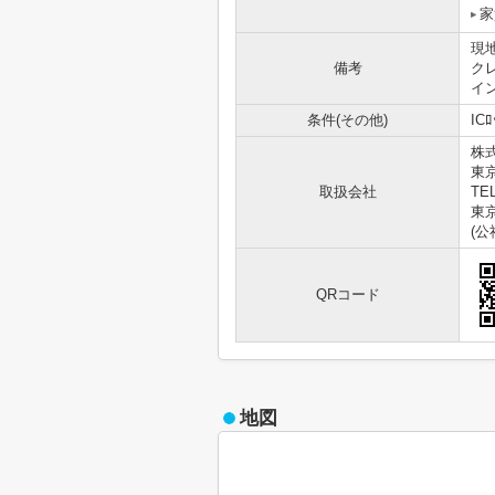
家
現
備考
ク
イ
条件(その他)
IC
株
東
取扱会社
TEL
東京
(
QRコード
地図