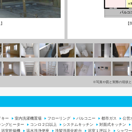
観】
【
※写真や図と実際の現状と
ドキー
室内洗濯機置場
フローリング
バルコニー
都市ガス
公営
キングヒーター
コンロ２口以上
システムキッチン
対面式キッチン
浴室乾燥機
温水洗浄便座
洗髪洗面化粧台
浴室１坪以上
シャワー