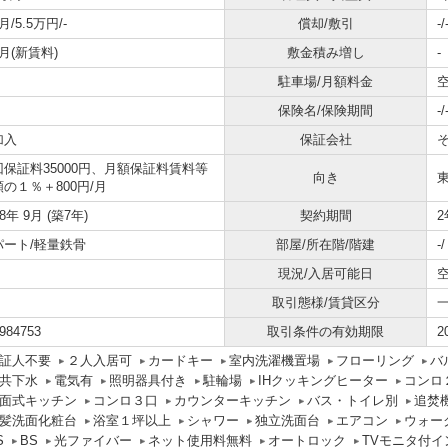
月/5.5万円/-
償却/敷引
-/
月(新賃料)
敷金積み増し
-
駐車場/月額料金
空
保険名/保険期間
-/
加入
保証会社
回保証料35000円、月額保証料賃料等
向き
の１％＋800円/月
18年 9月 (築7年)
契約期間
2
パート/軽量鉄骨
部屋/所在階/階建
-
現況/入居可能日
取引態様/賃貸区分
984753
取引条件の有効期限
2
証人不要
２人入居可
カードキー
室内洗濯機置場
フローリング
バ
共下水
電気有
照明器具付き
駐輪場
IHクッキングヒーター
コンロ
面式キッチン
コンロ３口
カウンターキッチン
バス・トイレ別
追焚
髪洗面化粧台
浴室１坪以上
シャワー
独立洗面台
エアコン
ウォー
S
BS
光ファイバー
ネット使用料無料
オートロック
TVモニタ付イ