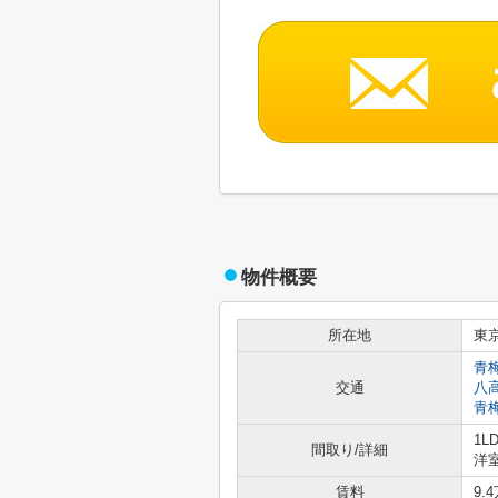
物件概要
所在地
東
青
交通
八
青
1L
間取り/詳細
洋室
賃料
9.