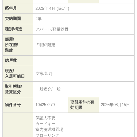
築年月
2025年 4月 (築1年)
契約期間
2年
種別/構造
アパート/軽量鉄骨
部屋/
所在階/
-/1階/2階建
階建
総戸数
-
現況/
空家/即時
入居可能日
取引態様/
一般媒介/一般
賃貸区分
取引条件の有
物件番号
104257279
2026年08月15日
効期限
保証人不要
カードキー
室内洗濯機置場
フローリング