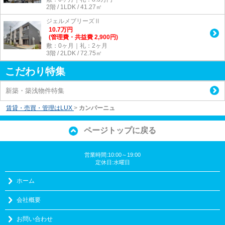
2階 / 1LDK / 41.27㎡
ジェルメブリーズⅡ
10.7
万
円
(管理費・共益費 2,900円)
敷：0ヶ月｜礼：2ヶ月
3階 / 2LDK / 72.75㎡
こだわり特集
新築・築浅物件特集
賃貸・売買・管理はLUX
>
カンパーニュ
ページトップに戻る
営業時間:10:00～19:00
定休日:水曜日
ホーム
会社概要
お問い合わせ