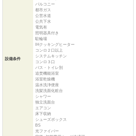
バルコニー
都市ガス
公営水道
公共下水
電気有
照明器具付き
駐輪場
IHクッキングヒーター
コンロ２口以上
システムキッチン
設備条件
コンロ３口
バス・トイレ別
追焚機能浴室
浴室乾燥機
温水洗浄便座
洗髪洗面化粧台
シャワー
独立洗面台
エアコン
床下収納
シューズボックス
BS
光ファイバー