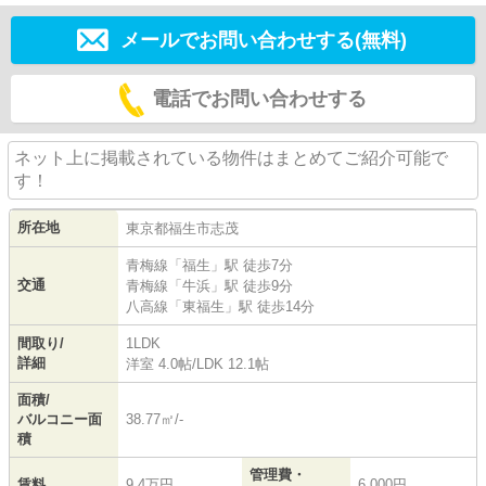
メールでお問い合わせする(無料)
電話でお問い合わせする
ネット上に掲載されている物件はまとめてご紹介可能で
す！
所在地
東京都
福生市
志茂
青梅線
「
福生
」駅 徒歩7分
交通
青梅線
「
牛浜
」駅 徒歩9分
八高線
「
東福生
」駅 徒歩14分
間取り/
1LDK
詳細
洋室 4.0帖
/
LDK 12.1帖
面積/
バルコニー面
38.77㎡/-
積
管理費・
賃料
9.4万円
6,000円