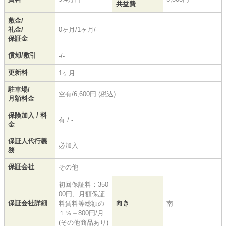
共益費
敷金/
礼金/
0ヶ月/1ヶ月/-
保証金
償却/敷引
-/-
更新料
1ヶ月
駐車場/
空有/6,600円 (税込)
月額料金
保険加入 / 料
有 / -
金
保証人代行義
必加入
務
保証会社
その他
初回保証料：350
00円、月額保証
保証会社詳細
向き
料賃料等総額の
南
１％＋800円/月
(その他商品あり)