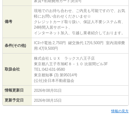
家賃+初期費用カード決済可
現地でのお待ち合わせ、ご内見も可能ですので、お気
軽にお問い合わせくださいませ☆
備考
クレジットカード取り扱い、保証人不要システム有、
24時間入居サポート、
インターネット加入、引越し業者紹介しております。
ICﾛｯｸ電池:2,750円 鍵交換代:1万6,500円 室内清掃費
条件(その他)
用:4万9,500円
株式会社ＬＵＸ ラックス八王子店
東京都八王子市旭町８－１０ 比留間ビル3F
取扱会社
TEL:042-631-9580
東京都知事 (3) 第95014号
(公社)全日本不動産協会
情報更新日
2026年08月01日
更新予定日
2026年08月15日
情報の見方