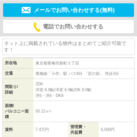
メールでお問い合わせする(無料)
電話でお問い合わせする
ネット上に掲載されている物件はまとめてご紹介可能で
す！
所在地
東京都
青梅市
新町
５丁目
交通
青梅線
「
小作
」駅 バス8分 「宮の前」 停歩3分
2DK
間取り/
洋室 6.0帖
/
洋室 6.0帖
/
DK 9.0帖
詳細
洋6・洋6・DK9
面積/
バルコニー面
50.12㎡/-
積
管理費・
賃料
7.4万円
6,500円
共益費