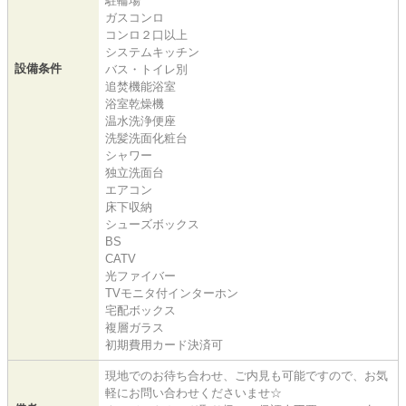
駐輪場
ガスコンロ
コンロ２口以上
システムキッチン
設備条件
バス・トイレ別
追焚機能浴室
浴室乾燥機
温水洗浄便座
洗髪洗面化粧台
シャワー
独立洗面台
エアコン
床下収納
シューズボックス
BS
CATV
光ファイバー
TVモニタ付インターホン
宅配ボックス
複層ガラス
初期費用カード決済可
現地でのお待ち合わせ、ご内見も可能ですので、お気
軽にお問い合わせくださいませ☆