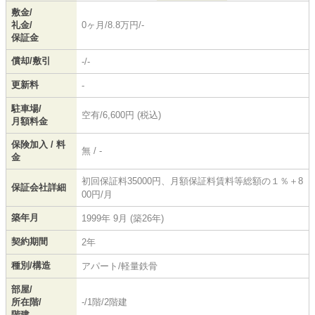
敷金/
礼金/
0ヶ月/8.8万円/-
保証金
償却/敷引
-/-
更新料
-
駐車場/
空有/6,600円 (税込)
月額料金
保険加入 / 料
無 / -
金
初回保証料35000円、月額保証料賃料等総額の１％＋8
保証会社詳細
00円/月
築年月
1999年 9月 (築26年)
契約期間
2年
種別/構造
アパート/軽量鉄骨
部屋/
所在階/
-/1階/2階建
階建