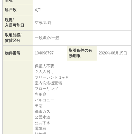
総戸数
4戸
現況/
空家/即時
入居可能日
取引態様/
一般媒介/一般
賃貸区分
取引条件の有
物件番号
104098797
2026年08月15日
効期限
保証人不要
２人入居可
フリーレント 1ヶ月
室内洗濯機置場
フローリング
専用庭
バルコニー
出窓
都市ガス
公営水道
公共下水
電気有