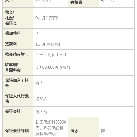
共益費
敷金/
礼金/
0ヶ月/1万円/-
保証金
償却/敷引
-/-
更新料
1ヶ月(新賃料)
敷金積み増し
ペット飼育:1ヶ月
駐車場/
空無/9,900円 (税込)
月額料金
保険加入 / 料
有 / -
金
保証人代行義
必加入
務
保証会社
その他
初回保証料35000
円、月額保証料
保証会社詳細
向き
南
賃料等総額の