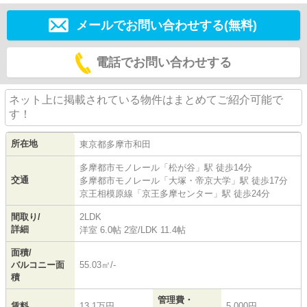
メールでお問い合わせする(無料)
電話でお問い合わせする
ネット上に掲載されている物件はまとめてご紹介可能で
す！
所在地
東京都
多摩市
和田
多摩都市モノレール
「
松が谷
」駅 徒歩14分
交通
多摩都市モノレール
「
大塚・帝京大学
」駅 徒歩17分
京王相模原線
「
京王多摩センター
」駅 徒歩24分
間取り/
2LDK
詳細
洋室 6.0帖 2室
/
LDK 11.4帖
面積/
バルコニー面
55.03㎡/-
積
管理費・
賃料
13.1万円
5,000円