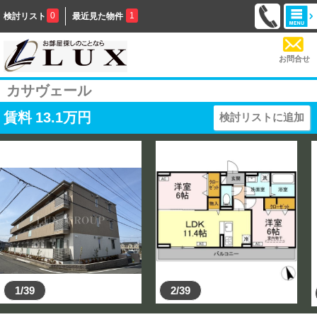
0
1
検討リスト
最近見た物件
お問合せ
カサヴェール
賃料
13.1
万円
検討リストに追加
1/39
2/39