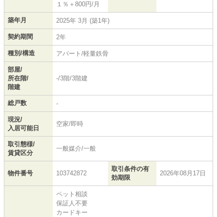
１％＋800円/月
築年月
2025年 3月 (築1年)
契約期間
2年
種別/構造
アパート/軽量鉄骨
部屋/
所在階/
-/3階/3階建
階建
総戸数
-
現況/
空家/即時
入居可能日
取引態様/
一般媒介/一般
賃貸区分
取引条件の有
物件番号
103742872
2026年08月17日
効期限
ペット相談
保証人不要
カードキー