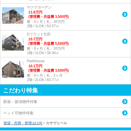
サクラガーデン
11.8
万
円
(管理費・共益費 3,500円)
敷：0ヶ月｜礼：30万円
2階 / 1LDK / 53.57㎡
Dフラット乞田
10.7
万
円
(管理費・共益費 5,500円)
敷：0ヶ月｜礼：20万円
1階 / 1LDK / 38.36㎡
ParkHouse
10.1
万
円
(管理費・共益費 3,500円)
敷：0ヶ月｜礼：2ヶ月
2階 / 2LDK / 60.77㎡
こだわり特集
新築・築浅物件特集
ペット可物件特集
賃貸・売買・管理はLUX
>
カサヴェール