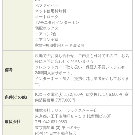
光ファイバー
ネット使用料無料
オートロック
TVモニタ付インターホン
宅配ボックス
エアコン2台
エアコン全室
家賃+初期費用カード決済可
現地でのお待ち合わせ、ご内見も可能ですので、お気
軽にお問い合わせくださいませ☆
クレジットカード取り扱い、保証人不要システム有、
備考
24時間入居サポート、
インターネット加入、提携引越し業者紹介しておりま
す。
ICロック電池(初回):2,750円 鍵交換代:1万6,500円 室
条件(その他)
内清掃費用:7万7,000円
株式会社ＬＵＸ ラックス八王子店
東京都八王子市旭町８－１０ 比留間ビル3F
取扱会社
TEL:042-631-9580
東京都知事 (3) 第95014号
(公社)全日本不動産協会