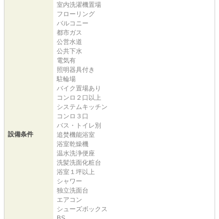
室内洗濯機置場
フローリング
バルコニー
都市ガス
公営水道
公共下水
電気有
照明器具付き
駐輪場
バイク置場あり
コンロ２口以上
システムキッチン
コンロ３口
バス・トイレ別
設備条件
追焚機能浴室
浴室乾燥機
温水洗浄便座
洗髪洗面化粧台
浴室１坪以上
シャワー
独立洗面台
エアコン
シューズボックス
BS