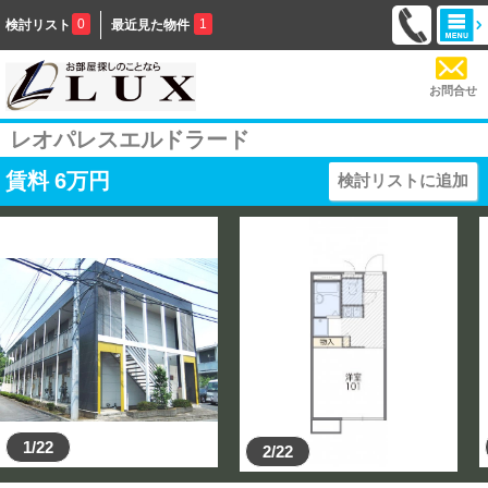
0
1
検討リスト
最近見た物件
お問合せ
レオパレスエルドラード
賃料
6
万円
検討リストに追加
1/22
2/22