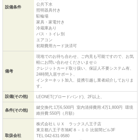
公共下水
設備条件
照明器具付き
駐輪場
家具・家電付き
冷蔵庫あり
バス・トイレ別
エアコン
初期費用カード決済可
現地でのお待ち合わせ、ご内見も可能ですので、お気
軽にお問い合わせくださいませ☆
クレジットカード取り扱い、保証人不要システム有、
備考
24時間入居サポート、
インターネット加入、提携引越し業者紹介しておりま
す。
設備(その他)
LEONET(ブロードバンド)、2F以上、
鍵交換代:1万6,500円 室内清掃費用:4万1,800円 環境
条件(その他)
維持費:550円（月額）
株式会社ＬＵＸ ラックス八王子店
東京都八王子市旭町８－１０ 比留間ビル3F
取扱会社
TEL:042-631-9580