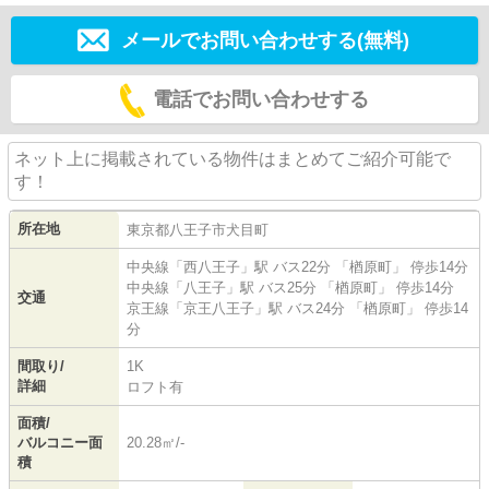
メールでお問い合わせする(無料)
電話でお問い合わせする
ネット上に掲載されている物件はまとめてご紹介可能で
す！
所在地
東京都
八王子市
犬目町
中央線
「
西八王子
」駅 バス22分 「楢原町」 停歩14分
中央線
「
八王子
」駅 バス25分 「楢原町」 停歩14分
交通
京王線
「
京王八王子
」駅 バス24分 「楢原町」 停歩14
分
間取り/
1K
詳細
ロフト有
面積/
バルコニー面
20.28㎡/-
積