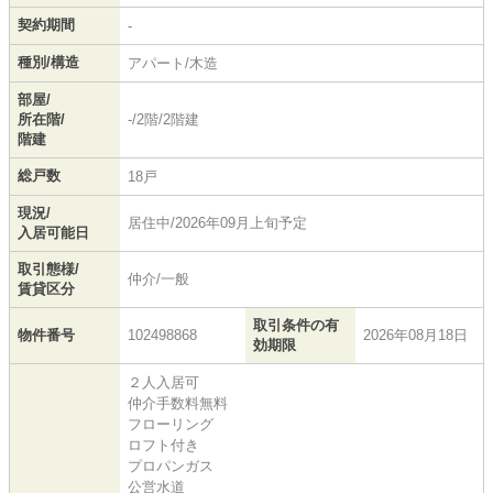
契約期間
-
種別/構造
アパート/木造
部屋/
所在階/
-/2階/2階建
階建
総戸数
18戸
現況/
居住中/2026年09月上旬予定
入居可能日
取引態様/
仲介/一般
賃貸区分
取引条件の有
物件番号
102498868
2026年08月18日
効期限
２人入居可
仲介手数料無料
フローリング
ロフト付き
プロパンガス
公営水道