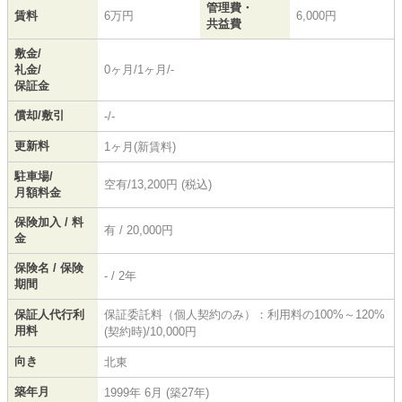
管理費・
賃料
6万円
6,000円
共益費
敷金/
礼金/
0ヶ月/1ヶ月/-
保証金
償却/敷引
-/-
更新料
1ヶ月(新賃料)
駐車場/
空有/13,200円 (税込)
月額料金
保険加入 / 料
有 / 20,000円
金
保険名 / 保険
- / 2年
期間
保証人代行利
保証委託料（個人契約のみ）：利用料の100%～120%
用料
(契約時)/10,000円
向き
北東
築年月
1999年 6月 (築27年)