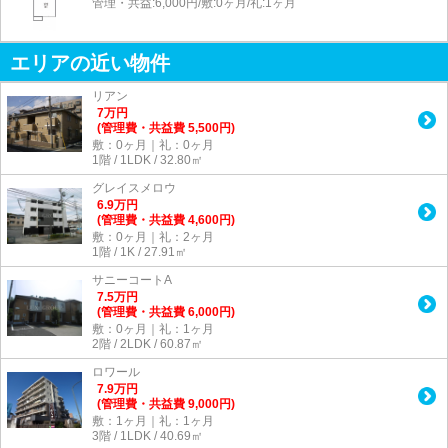
管理・共益:6,000円/敷:0ヶ月/礼:1ヶ月
エリアの近い物件
リアン
7
万
円
(管理費・共益費 5,500円)
敷：0ヶ月｜礼：0ヶ月
1階 / 1LDK / 32.80㎡
グレイスメロウ
6.9
万
円
(管理費・共益費 4,600円)
敷：0ヶ月｜礼：2ヶ月
1階 / 1K / 27.91㎡
サニーコートA
7.5
万
円
(管理費・共益費 6,000円)
敷：0ヶ月｜礼：1ヶ月
2階 / 2LDK / 60.87㎡
ロワール
7.9
万
円
(管理費・共益費 9,000円)
敷：1ヶ月｜礼：1ヶ月
3階 / 1LDK / 40.69㎡