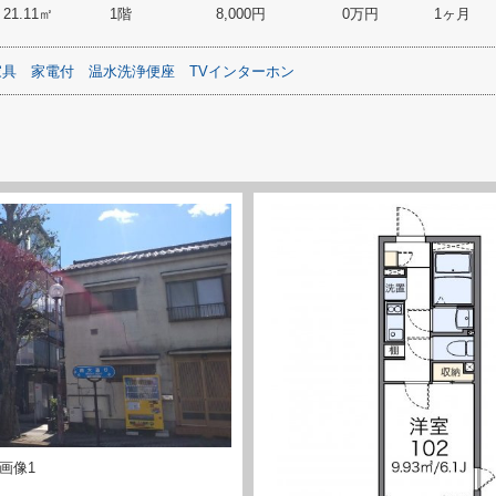
21.11㎡
1階
8,000円
0万円
1ヶ月
家具
家電付
温水洗浄便座
TVインターホン
画像1