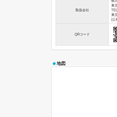
株
東
取扱会社
TEL
東京
(
QRコード
地図