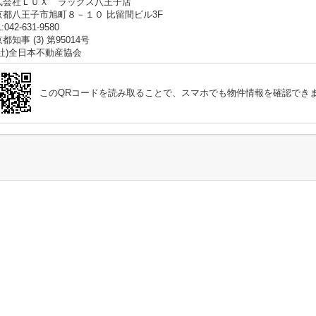
式会社ＬＵＸ ラックス八王子店
京都八王子市旭町８－１０ 比留間ビル3F
:042-631-9580
都知事 (3) 第95014号
公社)全日本不動産協会
このQRコードを読み取ることで、スマホでも物件情報を確認でき