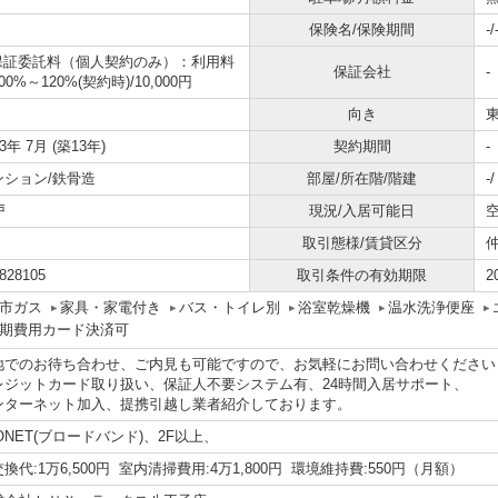
保険名/保険期間
-/
保証委託料（個人契約のみ）：利用料
保証会社
-
00%～120%(契約時)/10,000円
向き
13年 7月 (築13年)
契約期間
-
ンション/鉄骨造
部屋/所在階/階建
-
戸
現況/入居可能日
取引態様/賃貸区分
828105
取引条件の有効期限
2
市ガス
家具・家電付き
バス・トイレ別
浴室乾燥機
温水洗浄便座
期費用カード決済可
地でのお待ち合わせ、ご内見も可能ですので、お気軽にお問い合わせください
レジットカード取り扱い、保証人不要システム有、24時間入居サポート、
ンターネット加入、提携引越し業者紹介しております。
ONET(ブロードバンド)、2F以上、
換代:1万6,500円 室内清掃費用:4万1,800円 環境維持費:550円（月額）