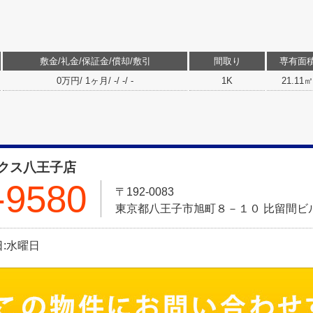
敷金/礼金/保証金/償却/敷引
間取り
専有面
0万円/ 1ヶ月/ -/ -/ -
1K
21.11㎡
クス八王子店
-9580
〒192-0083
東京都八王子市旭町８－１０ 比留間ビル
休日:水曜日