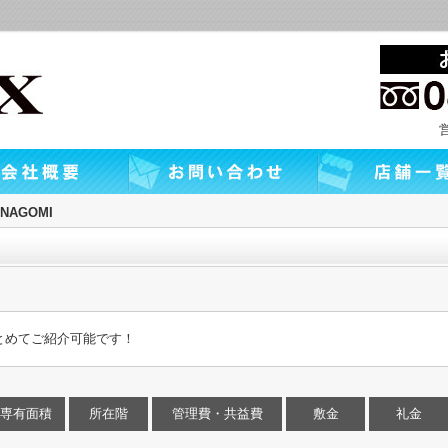
AGOMI
とめてご紹介可能です！
専有面積
所在階
管理費・共益費
敷金
礼金