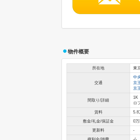
物件概要
所在地
東
中
交通
京
京
1K
間取り/詳細
ロ
賃料
5.
敷金/礼金/保証金
0万
更新料
-
権利金/雑費
-/-