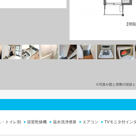
【間取
※写真や図と実際の現状と
ス・トイレ別
浴室乾燥機
温水洗浄便座
エアコン
TVモニタ付イン