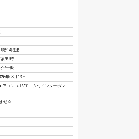
-
東
/ 1階/ 4階建
空家/即時
仲介/一般
026年08月13日
エアコン
TVモニタ付インターホン
ませ☆