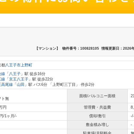
【マンション】
物件番号：100828105
情報更新日：2026年
京都
八王子市
上野町
央線
「
八王子
」駅 徒歩16分
王線
「
京王八王子
」駅 徒歩22分
王高尾線
「
山田
」駅 バス6分 「上野町三丁目」 停歩2分
面積/バルコニー面積
2
フト無
8万円
管理費・共益費
8
円/1ヶ月/-
償却/敷引
-/
敷金積み増し
-
駐車場/月額料金
無