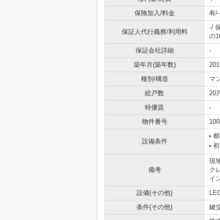
保険加入/料金
有/-
-/
保証人代行義務/利用料
の1
保証会社詳細
-
築年月(築年数)
20
種別/構造
マ
総戸数
20
特優賃
-
物件番号
100
都
設備条件
初
現
備考
ク
イ
設備(その他)
LE
条件(その他)
鍵交