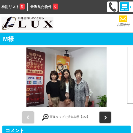
0
0
検討リスト
最近見た物件
お問合せ
M様
前
次
画像タップで拡大表示【
1
/2】
コメント