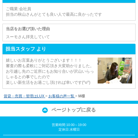
ご職業:会社員
担当の秋山さんがとても良い人で最高に良かったです
当店をお選び頂いた理由
スーモさん拝見していて
担当スタッフ より
嬉しいお言葉ありがとうございます！！！
審査の際も柔軟にご対応頂き大変助かりました。
お引越し先のご近所にもお知り合いが沢山いらっ
しゃるとの事でしたので
楽しい新生活をお過ごし頂ければ幸いです(^o^)
賃貸・売買・管理はLUX
>
お客様の声一覧
>
M様
ページトップに戻る
営業時間:10:00～19:00
定休日:水曜日