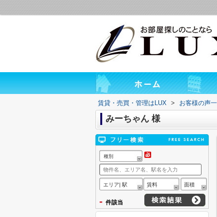
賃貸・売買・管理はLUX
>
お客様の声一
みーちゃん 様
種別
エリア| 駅
賃料
面積
-
件該当