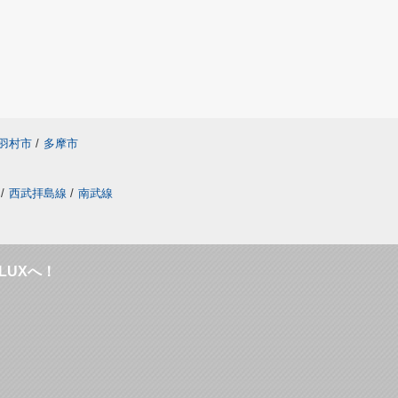
羽村市
/
多摩市
/
西武拝島線
/
南武線
LUXへ！