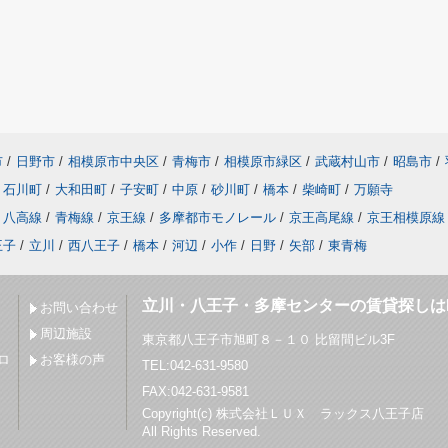
市
/
日野市
/
相模原市中央区
/
青梅市
/
相模原市緑区
/
武蔵村山市
/
昭島市
/
石川町
/
大和田町
/
子安町
/
中原
/
砂川町
/
橋本
/
柴崎町
/
万願寺
八高線
/
青梅線
/
京王線
/
多摩都市モノレール
/
京王高尾線
/
京王相模原線
王子
/
立川
/
西八王子
/
橋本
/
河辺
/
小作
/
日野
/
矢部
/
東青梅
立川・八王子・多摩センターの賃貸探しは
お問い合わせ
周辺施設
東京都八王子市旭町８－１０ 比留間ビル3F
ロ
お客様の声
TEL:042-631-9580
FAX:042-631-9581
Copyright(c) 株式会社ＬＵＸ ラックス八王子店
All Rights Reserved.