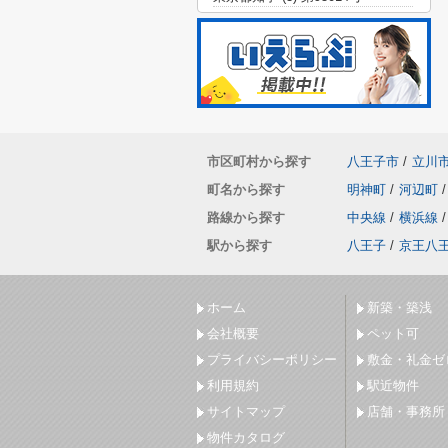
市区町村から探す
八王子市
/
立川
町名から探す
明神町
/
河辺町
/
路線から探す
中央線
/
横浜線
/
駅から探す
八王子
/
京王八
ホーム
新築・築浅
会社概要
ペット可
プライバシーポリシー
敷金・礼金ゼ
利用規約
駅近物件
サイトマップ
店舗・事務所
物件カタログ